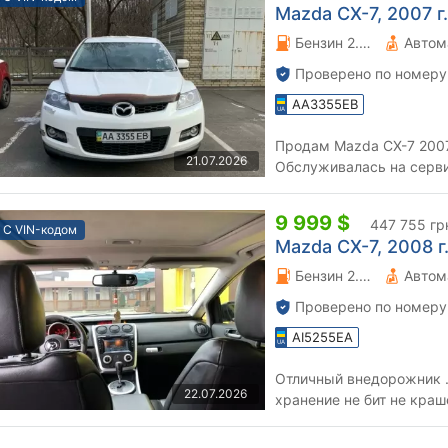
Mazda CX-7, 2007 г.
Бензин 2.3 л.
Автом
Проверено по номеру
AA3355EB
Продам Mazda CX-7 2007 год Машина из
21.07.2026
Обслуживалась на серви
Коробка автомат. Продаж
9 999 $
447 755 гр
С VIN-кодом
Mazda CX-7, 2008 г.
Бензин 2.3 л.
Автом
Проверено по номеру
AI5255EA
Отличный внедорожник .
22.07.2026
хранение не бит не краш
с2012г.Американка макс