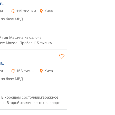
в.
ат
115 тис. км
Киев
 по базе МВД
 салона.
се Mazda. Пробег 115 тыс.км.
а не спешная перекуп...
н
в.
ат
158 тис. км
Киев
 по базе МВД
 В хорошем состоянии,гаражное
ен . Второй хозяин по тех.паспорту
имальная...