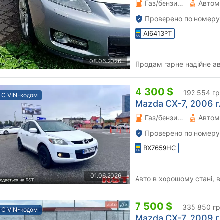
Газ/бензин 2.3 л.
Автом
Проверено по номеру
AI6413PT
08.06.2026
Продам гарне надійне ав
4 300 $
192 554 гр
С VIN-кодом
Mazda CX-7, 2006 г.
Газ/бензин 2.3 л.
Автом
Проверено по номеру
BX7659HC
01.06.2026
Авто в хорошому стані, 
7 500 $
335 850 г
С VIN-кодом
Mazda CX-7, 2009 г.