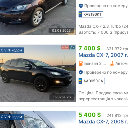
Проверено по номеру
KA8196KT
Mazda CX-7 2.3 Turbo (2
02.08.2026
Вартість: 7 000 $ (прису
родині з 2009 року (прид
7 400 $
331 372 гр
С VIN-кодом
Mazda CX-7, 2007 г.
Бензин 2.3 л.
Автом
Проверено по номеру
AA0950OA
Офіціал! Продаю свою ма
15.07.2026
перереєстрація з чолові
комплектація, турбований
5 400 $
241 812 гр
С VIN-кодом
Mazda CX-7, 2008 г.