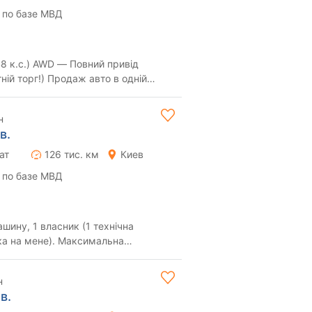
 по базе МВД
48 к.с.) AWD — Повний привід
тній торг!) Продаж авто в одній
бане в с...
н
в.
ат
126 тис. км
Киев
 по базе МВД
шину, 1 власник (1 технічна
ка на мене). Максимальна
 двигун 2.3, авто...
н
в.