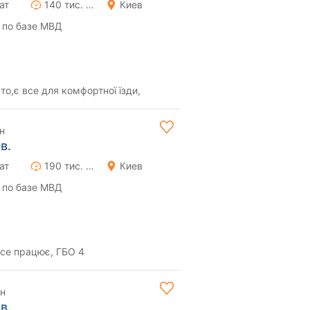
ат
140 тис. км
Киев
 по базе МВД
то,є все для комфортної їзди,
н
в.
ат
190 тис. км
Киев
 по базе МВД
все працює, ГБО 4
рн
в.