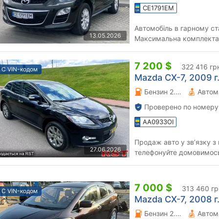
CE1791EM
Автомобiль в гарному ст
13.05.2026
Максимальна комплектацi
працюють справно. Вся iн
7 200 $
322 416 гр
С VIN-кодом
Mazda CX-7, 2009 г.
Бензин 2.3 л.
Автом
Проверено по номеру
AA0933OI
Продаж авто у звʼязку з 
27.06.2026
телефонуйте домовимос
7 000 $
313 460 гр
С VIN-кодом
Mazda CX-7, 2008 г.
Бензин 2.26 л.
Автом