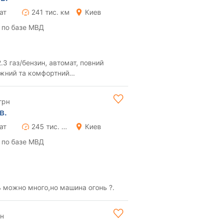
ат
241 тис. км
Киев
 по базе МВД
.3 газ/бензин, автомат, повний
тужний та комфортний
, який чудово поєд...
грн
в.
ат
245 тис. км
Киев
 по базе МВД
ь можно много,но машина огонь ?.
рн