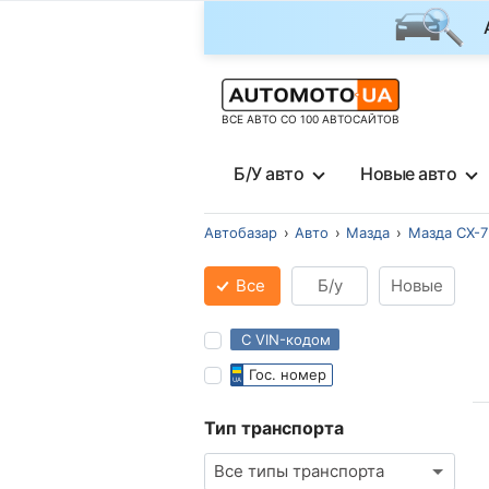
ВСЕ АВТО СО 100 АВТОСАЙТОВ
Б/У авто
Новые авто
Автобазар
Авто
Мазда
Мазда СХ-7
Все
Б/у
Новые
С VIN-кодом
Гос. номер
Тип транспорта
Все типы транспорта