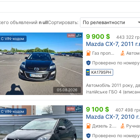
сего объявлений
n ull
Сортировать:
9 900 $
443 322 гр
С VIN-кодом
Mazda CX-7, 2011 г.
Газ пропан-бутан \ Бензин 3.2 л.
Автом
Проверено по номеру
KA1795PH
Автомобіль 2011 року, д
05.08.2026
італійське ГБО 4 (вписан
9 100 $
407 498 гр
С VIN-кодом
Mazda CX-7, 2010 г.
Дизель 2.2 л.
Проверено по номеру