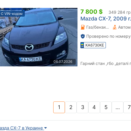
7 800 $
349 284 гр
С VIN-кодом
Mazda CX-7, 2009 г.
Газ/бензин 2.3 л.
Автом
Проверено по номеру
KA6730KE
06.07.2026
Гарний стан ,гбо ,детал
1
2
3
4
5
...
7
(current)
азда СХ-7 в Украине