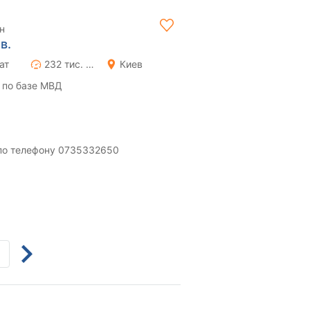
н
в.
ат
232 тис. км
Киев
 по базе МВД
і по телефону 0735332650