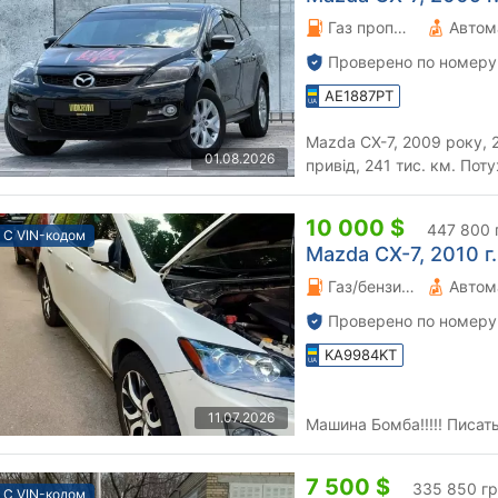
Газ пропан-бутан \ Бензин 2.26 л.
Автом
Проверено по номеру
AE1887PT
Mazda CX-7, 2009 року, 2
01.08.2026
привід, 241 тис. км. По
повнопривідний кросовер
10 000 $
447 800 
С VIN-кодом
Mazda CX-7, 2010 г.
Газ/бензин 2.3 л.
Автом
Проверено по номеру
KA9984KT
11.07.2026
Машина Бомба!!!!! Писат
7 500 $
335 850 г
С VIN-кодом