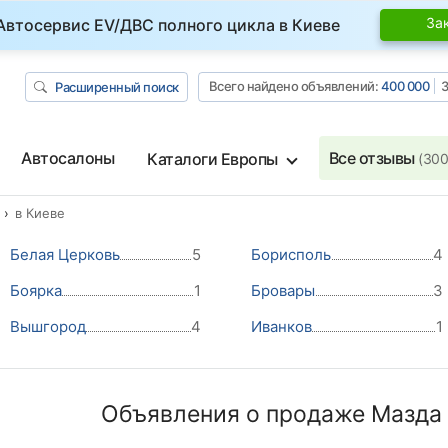
За
Автосервис EV/ДВС полного цикла в Киеве
Всего найдено объявлений:
400 000
З
Расширенный поиск
Автосалоны
Все отзывы
Каталоги Европы
(300
в Киеве
Белая Церковь
5
Борисполь
4
Боярка
1
Бровары
3
Вышгород
4
Иванков
1
Объявления о продаже Мазда 