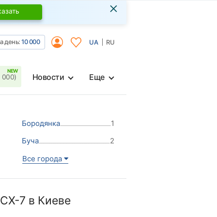
×
казать
а день:
10 000
UA
RU
Новости
Еще
 000)
Бородянка
1
Буча
2
Все города
СХ-7 в Киеве