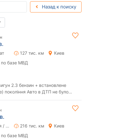
Назад к поиску
н
в.
ат
127 тис. км
Киев
 по базе МВД
вигун 2.3 бензин + встановлене
е) покоління Авто в ДТП не було
Рідний робіг 127.5 тис. км. Д...
н
в.
Ручная / Механика
216 тис. км
Киев
 по базе МВД