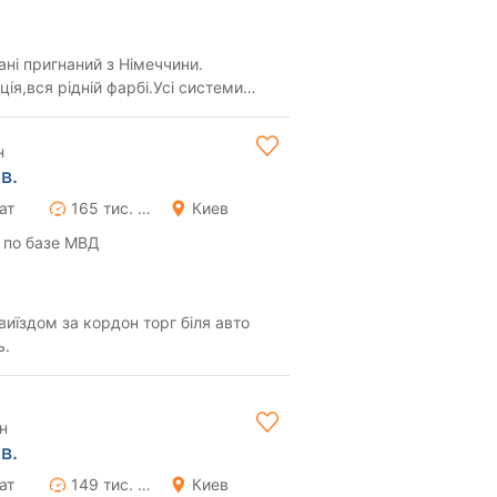
анi пригнаний з Нiмеччини.
я,вся рiднiй фарбi.Усi системи
формацiя по ...
н
в.
ат
165 тис. км
Киев
 по базе МВД
виїздом за кордон торг біля авто
ь.
н
в.
ат
149 тис. км
Киев