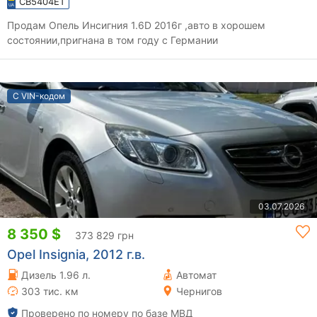
CB5404ET
Продам Опель Инсигния 1.6D 2016г ,авто в хорошем
состоянии,пригнана в том году с Германии
С VIN-кодом
03.07.2026
8 350 $
373 829 грн
Opel Insignia, 2012 г.в.
Дизель 1.96 л.
Автомат
303 тис. км
Чернигов
Проверено по номеру по базе МВД