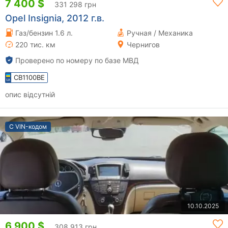
7 400 $
331 298 грн
Opel Insignia, 2012 г.в.
Газ/бензин 1.6 л.
Ручная / Механика
220 тис. км
Чернигов
Проверено по номеру по базе МВД
CB1100BE
опис відсутній
С VIN-кодом
10.10.2025
6 900 $
308 913 грн