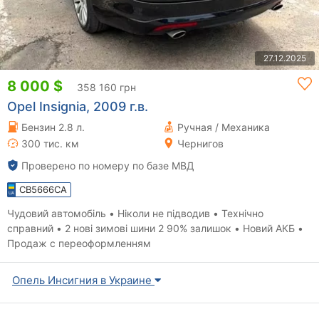
27.12.2025
8 000 $
358 160 грн
Opel Insignia, 2009 г.в.
Бензин 2.8 л.
Ручная / Механика
300 тис. км
Чернигов
Проверено по номеру по базе МВД
CB5666CA
Чудовий автомобіль • Ніколи не підводив • Технічно
справний • 2 нові зимові шини 2 90% залишок • Новий АКБ •
Продаж с переоформленням
Опель Инсигния в Украине