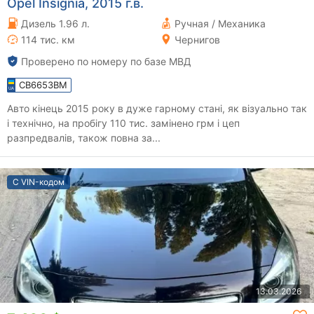
Opel Insignia, 2015 г.в.
Дизель 1.96 л.
Ручная / Механика
114 тис. км
Чернигов
Проверено по номеру по базе МВД
CB6653BM
Авто кінець 2015 року в дуже гарному стані, як візуально так
і технічно, на пробігу 110 тис. замінено грм і цеп
разпредвалів, також повна за...
С VIN-кодом
13.03.2026