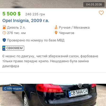
04.05.2026
5 500 $
246 235 грн
Opel Insignia, 2009 г.в.
Дизель 2 л.
Ручная / Механика
276 тис. км
Чернигов
Проверено по номеру по базе МВД
CB9098EM
Є нюанс по двигуну, чистий збережений салон, фарбоване
тільки праве переднє крило. Нещодавно була заміна
демпфера
С VIN-кодом