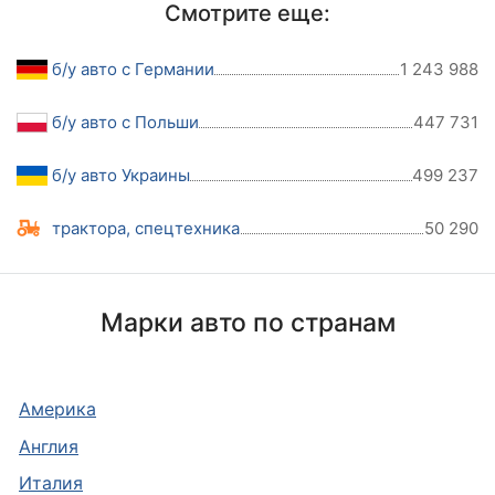
Смотрите еще:
б/у авто с Германии
1 243 988
б/у авто с Польши
447 731
б/у авто Украины
499 237
трактора, спецтехника
50 290
Марки авто по странам
Америка
Англия
Италия