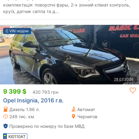
комплектація: поворотні фары, 2-х зонний клімат контроль,
круїз, датчик світла та д...
С VIN-кодом
28.07.2026
9 399 $
420 793 грн
Opel Insignia, 2016 г.в.
Дизель 1.96 л.
Автомат
249 тис. км
Чернигов
Проверено по номеру по базе МВД
KI0110AT