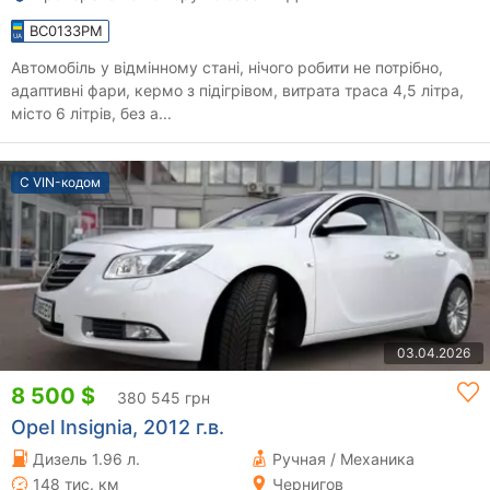
BC0133PM
Автомобіль у відмінному стані, нічого робити не потрібно,
адаптивні фари, кермо з підігрівом, витрата траса 4,5 літра,
місто 6 літрів, без а...
С VIN-кодом
03.04.2026
8 500 $
380 545 грн
Opel Insignia, 2012 г.в.
Дизель 1.96 л.
Ручная / Механика
148 тис. км
Чернигов