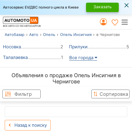
×
Заказать
Автосервис EV/ДВС полного цикла в Киеве
ВСЕ АВТО СО 100 АВТОСАЙТОВ
Автобазар
Авто
Опель
Опель Инсигния
в Чернигове
Носовка
2
Прилуки
5
Талалаевка
1
Все города
Объявления о продаже Опель Инсигния в
Чернигове
Фильтр
Сортировка
Назад к поиску