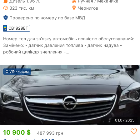
Дизель 1.96 л.
Ручная / Механика
323 тис. км
Чернигов
Проверено по номеру по базе МВД
CB1929ET
Номер тел для зв’язку автомобіль повністю обслуговуваний:
Замінено: - датчик давления топлива - датчик надува -
робочий циліндр зчеплення -...
С VIN-кодом
01.07.2025
10 900 $
487 993 грн