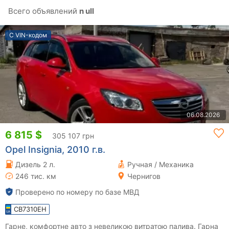
Всего объявлений
n ull
С VIN-кодом
06.08.2026
6 815 $
305 107 грн
Opel Insignia, 2010 г.в.
Дизель 2 л.
Ручная / Механика
246 тис. км
Чернигов
Проверено по номеру по базе МВД
CB7310EH
Гарне, комфортне авто з невеликою витратою палива. Гарна