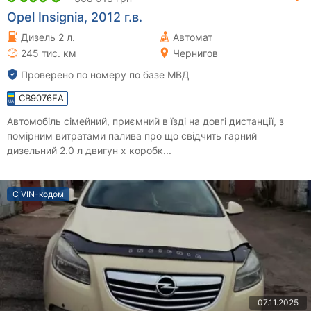
Opel Insignia, 2012 г.в.
Дизель 2 л.
Автомат
245 тис. км
Чернигов
Проверено по номеру по базе МВД
CB9076EA
Автомобіль сімейний, приємний в їзді на довгі дистанції, з
помірним витратами палива про що свідчить гарний
дизельний 2.0 л двигун х коробк...
С VIN-кодом
07.11.2025