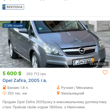
BX9150HA
С VIN-кодом
05.08.2026
5 600 $
250 712 грн
Opel Zafira, 2005 г.в.
Бензин 1.8 л.
Ручная / Механика
250 тис. км
Хмельницкий
Продам Opel Zafira 2005року в максимальному доглянутому
стані. Приїхав своїм ходом 1800км. з Німеччини.