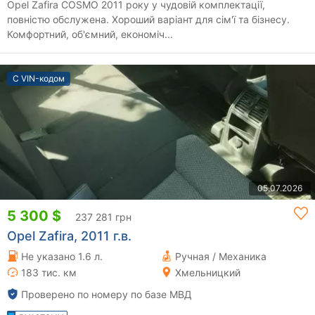
Opel Zafira COSMO 2011 року у чудовій комплектації,
повністю обслужена. Хороший варіант для сім'ї та бізнесу.
Комфортний, об'ємний, економіч...
С VIN-кодом
05.07.2026
5 300 $
237 281 грн
Opel Zafira, 2011 г.в.
Не указано 1.6 л.
Ручная / Механика
183 тис. км
Хмельницкий
Проверено по номеру по базе МВД