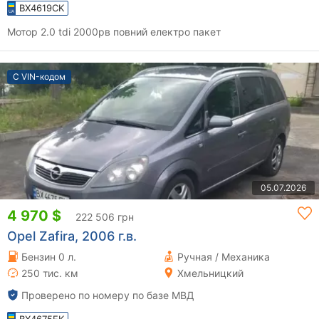
BX4619CK
Мотор 2.0 tdi 2000рв повний електро пакет
С VIN-кодом
05.07.2026
4 970 $
222 506 грн
Opel Zafira, 2006 г.в.
Бензин 0 л.
Ручная / Механика
250 тис. км
Хмельницкий
Проверено по номеру по базе МВД
BX4675EK