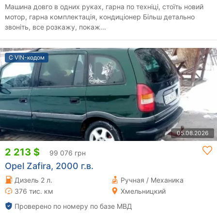
Машина довго в одних руках, гарна по техніці, стоїть новий
мотор, гарна комплектація, кондиціонер Більш детально
звоніть, все розкажу, покаж...
С VIN-кодом
05.08.2026
2 213 $
99 076 грн
Opel Zafira, 2000 г.в.
Дизель 2 л.
Ручная / Механика
376 тис. км
Хмельницкий
Проверено по номеру по базе МВД