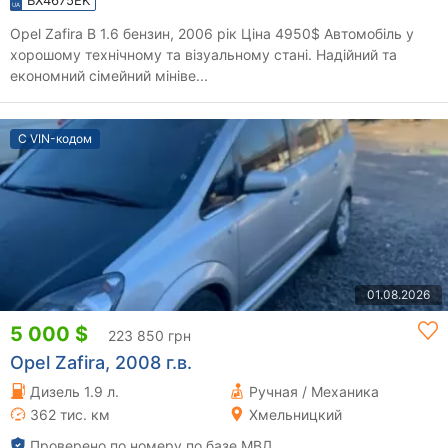
Opel Zafira B 1.6 бензин, 2006 рік Ціна 4950$ Автомобіль у
хорошому технічному та візуальному стані. Надійний та
економний сімейний мініве...
С VIN-кодом
01.08.2026
5 000 $
223 850 грн
Opel Zafira, 2008 г.в.
Дизель 1.9 л.
Ручная / Механика
362 тис. км
Хмельницкий
Проверено по номеру по базе МВД