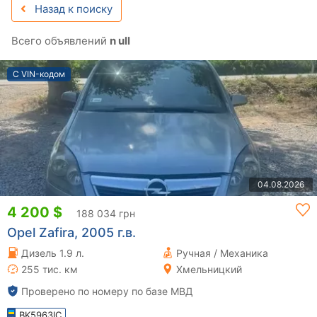
Назад к поиску
Всего объявлений
n ull
С VIN-кодом
04.08.2026
4 200 $
188 034 грн
Opel Zafira, 2005 г.в.
Дизель 1.9 л.
Ручная / Механика
255 тис. км
Хмельницкий
Проверено по номеру по базе МВД
BK5963IC