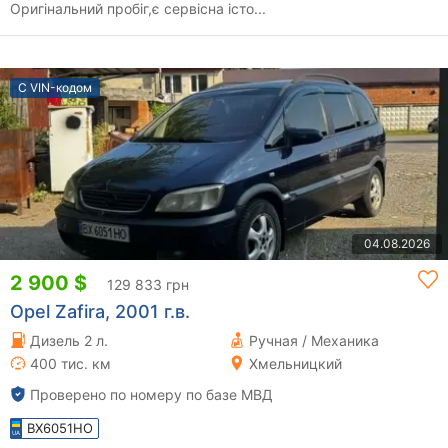
Оригінальний пробіг,є сервісна істо...
С VIN-кодом
04.08.2026
2 900 $
129 833 грн
Opel Zafira, 2001 г.в.
Дизель 2 л.
Ручная / Механика
400 тис. км
Хмельницкий
Проверено по номеру по базе МВД
BX6051HO