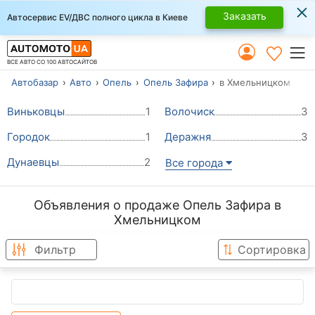
×
Заказать
Автосервис EV/ДВС полного цикла в Киеве
ВСЕ АВТО СО 100 АВТОСАЙТОВ
Автобазар
Авто
Опель
Опель Зафира
в Хмельницком
Виньковцы
1
Волочиск
3
Городок
1
Деражня
3
Дунаевцы
2
Все города
Объявления о продаже Опель Зафира в
Хмельницком
Фильтр
Сортировка