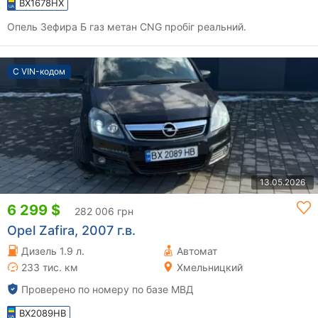
BX1678HX
Опель Зефира Б газ метан CNG пробіг реальний.
С VIN-кодом
13.05.2026
6 299 $
282 006 грн
Opel Zafira, 2007 г.в.
Дизель 1.9 л.
Автомат
233 тис. км
Хмельницкий
Проверено по номеру по базе МВД
BX2089HB