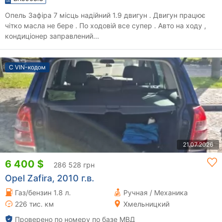
Опель Зафіра 7 місць надійний 1.9 двигун . Двигун працює
чітко масла не бере . По ходовій все супер . Авто на ходу ,
кондиціонер заправлений...
С VIN-кодом
21.07.2026
6 400 $
286 528 грн
Opel Zafira, 2010 г.в.
Газ/бензин 1.8 л.
Ручная / Механика
226 тис. км
Хмельницкий
Проверено по номеру по базе МВД