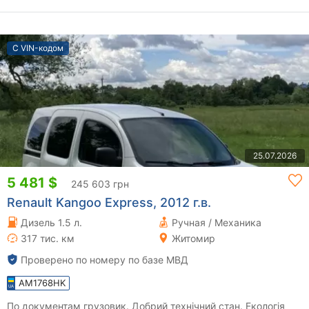
С VIN-кодом
25.07.2026
5 481 $
245 603 грн
Renault Kangoo Express, 2012 г.в.
Дизель 1.5 л.
Ручная / Механика
317 тис. км
Житомир
Проверено по номеру по базе МВД
AM1768HK
По документам грузовик. Добрий технічний стан. Екологія