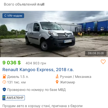
Всего объявлений
n ull
С VIN-кодом
06.08.2026
9 036 $
404 903 грн
Renault Kangoo Express, 2018 г.в.
Дизель 1.5 л.
Ручная / Механика
131 тис. км
Житомир
Проверено по номеру по базе МВД
AM5476HP
Продам авто в хорошу стані, пригнана з Європи