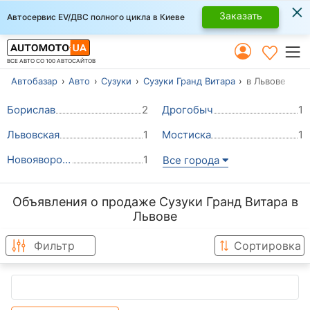
×
Заказать
Автосервис EV/ДВС полного цикла в Киеве
ВСЕ АВТО СО 100 АВТОСАЙТОВ
Автобазар
Авто
Сузуки
Сузуки Гранд Витара
в Львове
Борислав
2
Дрогобыч
1
Львовская
1
Мостиска
1
Новояворовск
1
Все города
Объявления о продаже Сузуки Гранд Витара в
Львове
Фильтр
Сортировка