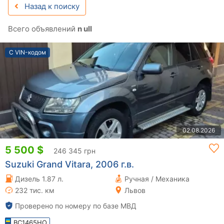
Назад к поиску
Всего объявлений
n ull
С VIN-кодом
02.08.2026
5 500 $
246 345 грн
Suzuki Grand Vitara, 2006 г.в.
Дизель 1.87 л.
Ручная / Механика
232 тис. км
Львов
Проверено по номеру по базе МВД
BC1465HO