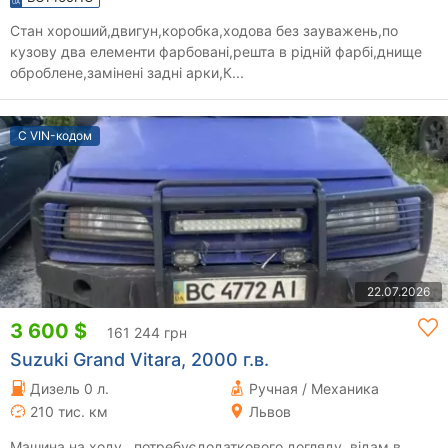
Стан хороший,двигун,коробка,ходова без зауважень,по
кузову два елементи фарбовані,решта в рідній фарбі,днище
оброблене,замінені задні арки,К...
С VIN-кодом
22.07.2026
3 600 $
161 244 грн
Suzuki Grand Vitara, 2000 г.в.
Дизель 0 л.
Ручная / Механика
210 тис. км
Львов
Машина на ходу , потребуєдодаткового догляду, відам в