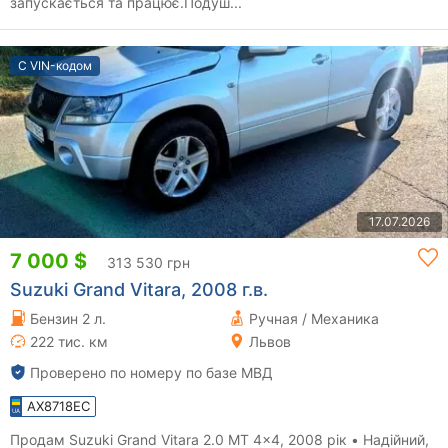
запускається та працює.Подуш...
С VIN-кодом
17.07.2026
7 000 $
313 530 грн
Suzuki Grand Vitara, 2008 г.в.
Бензин 2 л.
Ручная / Механика
222 тис. км
Львов
Проверено по номеру по базе МВД
AX8718EC
Продам Suzuki Grand Vitara 2.0 МT 4×4, 2008 рік • Надійний,