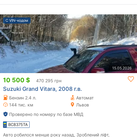
С VIN-кодом
15.05.2026
10 500 $
470 295 грн
Suzuki Grand Vitara, 2008 г.в.
Бензин 2.4 л.
Автомат
144 тис. км
Львов
Проверено по номеру по базе МВД
BC8375TA
Авто робилося менше року назад, Зроблений ліфт,