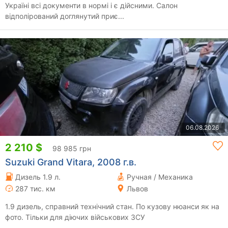
Україні всі документи в нормі і є дійсними. Салон
відполірований доглянутий приє...
06.08.2026
2 210 $
98 985 грн
Suzuki Grand Vitara, 2008 г.в.
Дизель 1.9 л.
Ручная / Механика
287 тис. км
Львов
1.9 дизель, справний технічний стан. По кузову нюанси як на
фото. Тільки для діючих військових ЗСУ