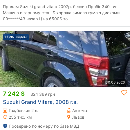
Продам Suzuki grand vitara 2007р. бензин Пробіг 340 тис
Машина в гарному стані Є хороша зимова гума з дисками
09******43 назар Ціна 6500$ то...
С VIN-кодом
30.06.2026
7 242 $
324 369 грн
Suzuki Grand Vitara, 2008 г.в.
Газ/бензин 2 л.
Автомат
255 тис. км
Львов
Проверено по номеру по базе МВД