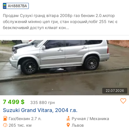
AH8887BA
Продам Сузукі гранд вітара 2008р газ бензин 2.0.мотор
обслужений міняно цеп гри, стан хороший,побіг 255 тис є
безключивий доступ клімат кон...
22.07.2026
7 499 $
335 880 грн
Suzuki Grand Vitara, 2004 г.в.
Газ/бензин 2.7 л.
Ручная / Механика
265 тис. км
Львов