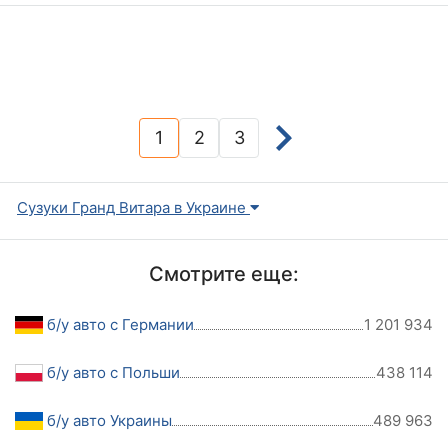
1
2
3
(current)
Сузуки Гранд Витара в Украине
Смотрите еще:
б/у авто с Германии
1 201 934
б/у авто с Польши
438 114
б/у авто Украины
489 963