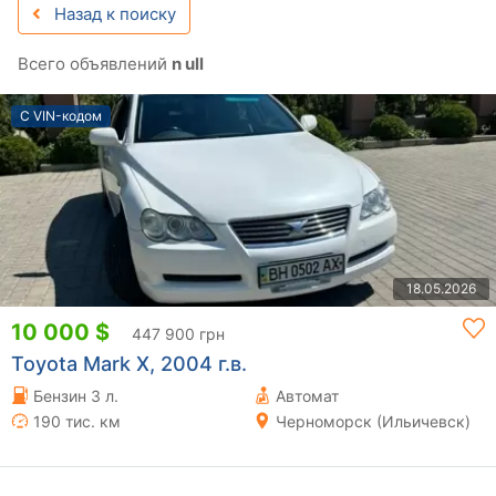
Назад к поиску
Всего объявлений
n ull
С VIN-кодом
18.05.2026
10 000 $
447 900 грн
Toyota Mark X, 2004 г.в.
Бензин 3 л.
Автомат
190 тис. км
Черноморск (Ильичевск)