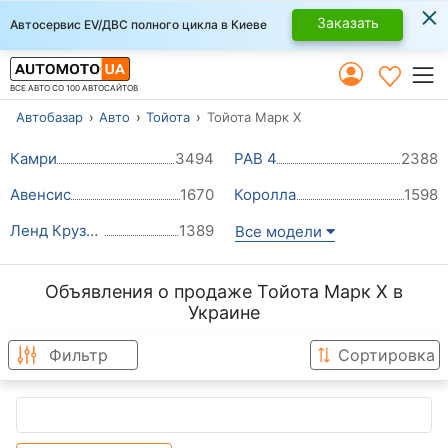
×
Заказать
Автосервис EV/ДВС полного цикла в Киеве
ВСЕ АВТО СО 100 АВТОСАЙТОВ
Автобазар
Авто
Тойота
Тойота Марк X
Камри
3494
РАВ 4
2388
Авенсис
1670
Королла
1598
Ленд Крузер Прадо
1389
Все модели
Объявления о продаже Тойота Марк X в
Украине
Фильтр
Сортировка