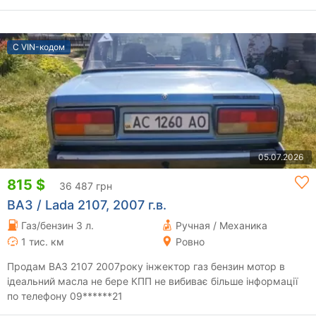
С VIN-кодом
05.07.2026
815 $
36 487 грн
ВАЗ / Lada 2107, 2007 г.в.
Газ/бензин 3 л.
Ручная / Механика
1 тис. км
Ровно
Продам ВАЗ 2107 2007року інжектор газ бензин мотор в
ідеальний масла не бере КПП не вибиває більше інформації
по телефону 09******21