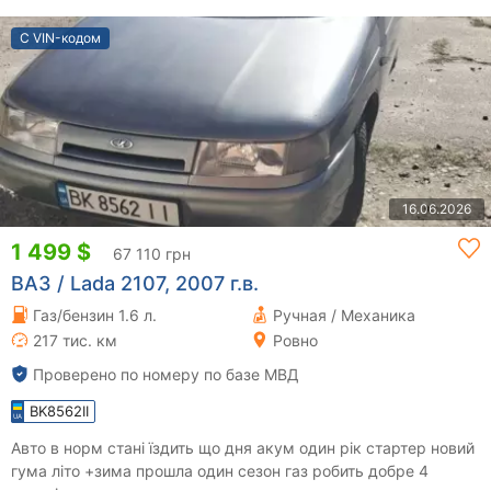
С VIN-кодом
16.06.2026
1 499 $
67 110 грн
ВАЗ / Lada 2107, 2007 г.в.
Газ/бензин 1.6 л.
Ручная / Механика
217 тис. км
Ровно
Проверено по номеру по базе МВД
BK8562II
Авто в норм стані їздить що дня акум один рік стартер новий
гума літо +зима прошла один сезон газ робить добре 4