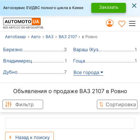
×
Заказать
Автосервис EV/ДВС полного цикла в Киеве
ВСЕ АВТО СО 100 АВТОСАЙТОВ
Автобазар
Авто
ВАЗ
ВАЗ 2107
в Ровно
Березно
3
Вараш (Кузнецовск)
1
Владимирец
1
Гоща
1
Дубно
7
Все города
Объявления о продаже ВАЗ 2107 в Ровно
Фильтр
Сортировка
Назад к поиску