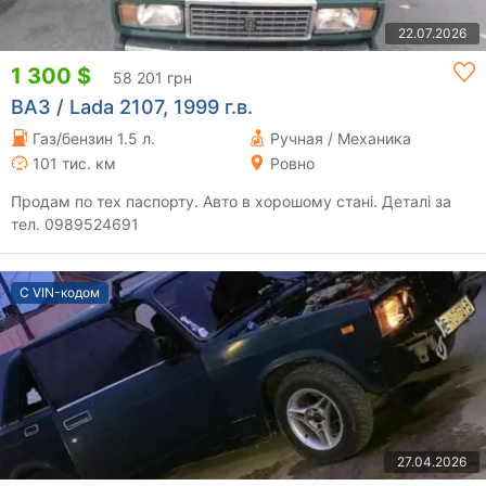
22.07.2026
1 300 $
58 201 грн
ВАЗ / Lada 2107, 1999 г.в.
Газ/бензин 1.5 л.
Ручная / Механика
101 тис. км
Ровно
Продам по тех паспорту. Авто в хорошому стані. Деталі за
тел. 0989524691
С VIN-кодом
27.04.2026