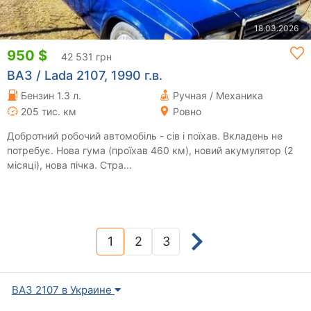
18.03.2026
950 $
42 531 грн
ВАЗ / Lada 2107, 1990 г.в.
Бензин 1.3 л.
Ручная / Механика
205 тис. км
Ровно
Добротний робочий автомобіль - сів і поїхав. Вкладень не
потребує. Нова гума (проїхав 460 км), новий акумулятор (2
місяці), нова пічка. Стра...
1
2
3
(current)
ВАЗ 2107 в Украине