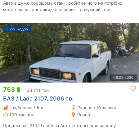
Авто в дуже хорошому стані , робити нічого не потрібно,
мотор після капіталки,я є власник , розумний торг.
С VIN-кодом
06.08.2026
753 $
33 711 грн
ВАЗ / Lada 2107, 2006 г.в.
Газ/бензин 1.5 л.
Ручная / Механика
100 тис. км
Ровно
Продам ваз 2107 Газ/бенз Авто кожного дня на ходу