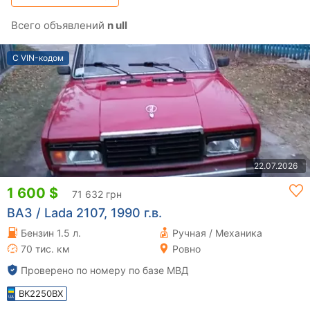
Всего объявлений
n ull
С VIN-кодом
22.07.2026
1 600 $
71 632 грн
ВАЗ / Lada 2107, 1990 г.в.
Бензин 1.5 л.
Ручная / Механика
70 тис. км
Ровно
Проверено по номеру по базе МВД
BK2250BX