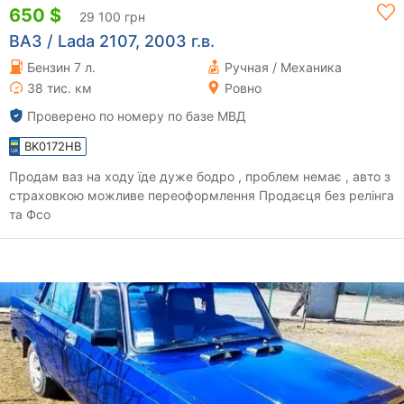
650 $
29 100 грн
ВАЗ / Lada 2107, 2003 г.в.
Бензин 7 л.
Ручная / Механика
38 тис. км
Ровно
Проверено по номеру по базе МВД
BK0172HB
Продам ваз на ходу їде дуже бодро , проблем немає , авто з
страховкою можливе переоформлення Продаєця без релінга
та Фсо