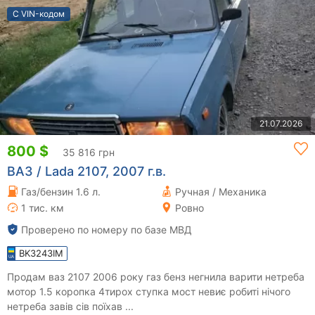
С VIN-кодом
21.07.2026
800 $
35 816 грн
ВАЗ / Lada 2107, 2007 г.в.
Газ/бензин 1.6 л.
Ручная / Механика
1 тис. км
Ровно
Проверено по номеру по базе МВД
BK3243IM
Продам ваз 2107 2006 року газ бенз негнила варити нетреба
мотор 1.5 коропка 4тирох ступка мост невиє робиті нічого
нетреба завів сів поїхав ...