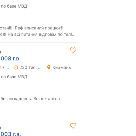
 по базе МВД
тані!!! Реф вписаний працює!!!
!!! На всі питання відповім по тел!!!
н
008 г.в.
Ручная / Механика
230 тис. км
Кицмань
 по базе МВД
без вкладеннь. Всі деталі по
н
003 г.в.