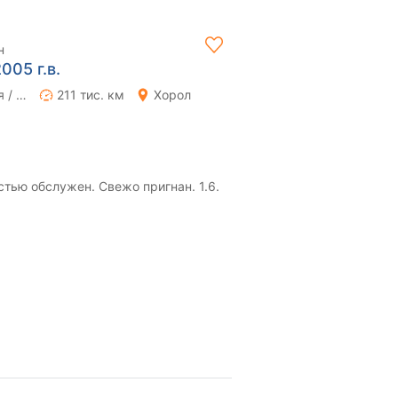
н
005 г.в.
Ручная / Механика
211 тис. км
Хорол
тью обслужен. Свежо пригнан. 1.6.