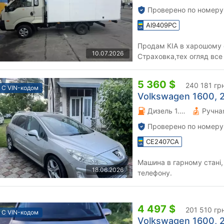
Проверено по номеру
AI9409PC
Продам КІА в харошому с
10.07.2026
Страховка,тех огляд все є
Поможу з роботою!!!
5 360 $
240 181 гр
С VIN-кодом
Volkswagen 1600, 2
Дизель 1.6 л.
Проверено по номеру
CE2407CA
Машина в гарному стані, 
18.06.2026
телефону.
4 497 $
201 510 гр
С VIN-кодом
Volkswagen 1600, 2