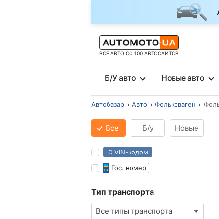
ВСЕ АВТО СО 100 АВТОСАЙТОВ
Б/У авто
Новые авто
Автобазар
Авто
Фольксваген
Фоль
Все
Б/у
Новые
С VIN-кодом
Гос. номер
Тип транспорта
Все типы транспорта