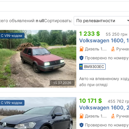
сего объявлений
n ull
Сортировать:
1 233 $
55 250 грн
С VIN-кодом
Volkswagen 1600, 1
Дизель 1.6 л.
Проверено по номеру
BM9303EC
Авто на впевненому ходу
15.07.2026
або при огляді
10 171 $
455 762 г
С VIN-кодом
Volkswagen 1600, 2
Дизель 1.6 л.
Проверено по номеру