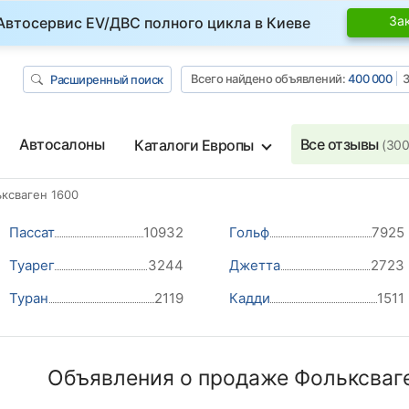
За
Автосервис EV/ДВС полного цикла в Киеве
Всего найдено объявлений:
400 000
З
Расширенный поиск
Автосалоны
Все отзывы
Каталоги Европы
(300
ксваген 1600
Пассат
10932
Гольф
7925
Туарег
3244
Джетта
2723
Туран
2119
Кадди
1511
Объявления о продаже Фольксваге