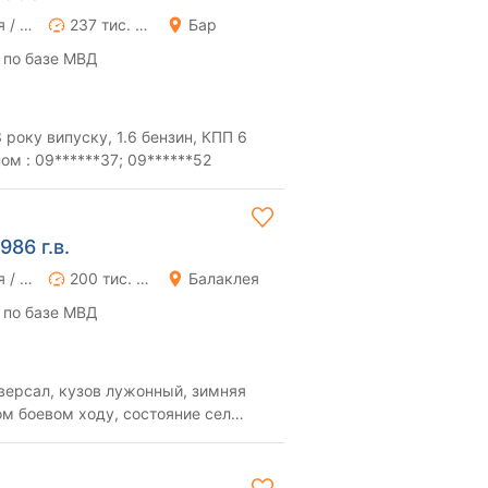
Ручная / Механика
237 тис. км
Бар
 по базе МВД
року випуску, 1.6 бензин, КПП 6
ом : 09******37; 09******52
986 г.в.
Ручная / Механика
200 тис. км
Балаклея
 по базе МВД
иверсал, кузов лужонный, зимняя
ом боевом ходу, состояние сел