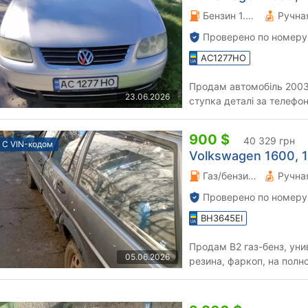
Бензин 1.6 л.
Проверено по номеру
AC1277HO
Продам автомобіль 2003 
23.06.2026
ступка деталі за телефон
900 $
40 329 грн
С VIN-кодом
Volkswagen 1600, 1
Газ/бензин 0 л.
Проверено по номеру
BH3645EI
Продам B2 газ-бенз, ун
05.06.2026
резина, фаркоп, на полн
поехал!