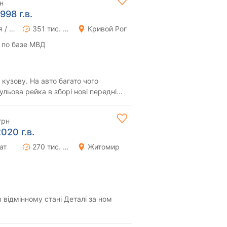
н
998 г.в.
Ручная / Механика
351 тис. км
Кривой Рог
 по базе МВД
 кузову. На авто багато чого
ульова рейка в зборі нові передні
олив...
грн
020 г.в.
ат
270 тис. км
Житомир
 відмінному стані Деталі за ном