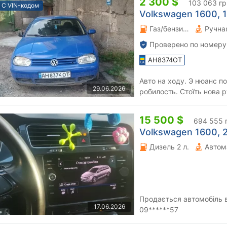
2 300 $
103 063 гр
С VIN-кодом
Volkswagen 1600, 1
Газ/бензин 1.6 л.
Проверено по номеру
AH8374OT
Авто на ходу. Э нюанс по
29.06.2026
робилость. Стоїть нова р
стойки в зборі. Заміняна 
15 500 $
694 555 
Volkswagen 1600, 2
Дизель 2 л.
Автом
Продається автомобіль в
17.06.2026
09******57