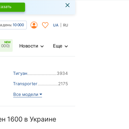
×
казать
а день:
10 000
UA
RU
Новости
Еще
 000)
Тигуан
3934
Transporter
2175
Все модели
н 1600 в Украине