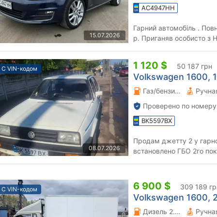
AC4947HH
Гарний автомобіль . Пов
15.07.2026
р. Приганяв особисто з 
авто не використовується
1 120 $
50 187 грн
С VIN-кодом
Volkswagen 1600, 1
Газ/бензин 1.6 л.
Проверено по номеру
BK5597BX
Продам джетту 2 у гарно
08.07.2026
встановлено ГБО 2го покоління , дв
КПП 5ст. Ходова, мотор т
6 900 $
309 189 гр
С VIN-кодом
Volkswagen 1600, 2
Дизель 2.5 л.