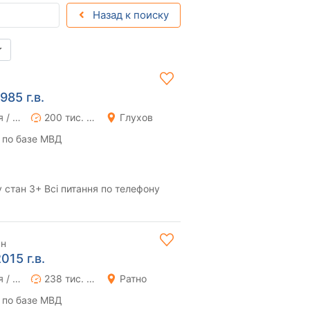
Назад к поиску
985 г.в.
Ручная / Механика
200 тис. км
Глухов
 по базе МВД
 стан 3+ Всі питання по телефону
рн
015 г.в.
Ручная / Механика
238 тис. км
Ратно
 по базе МВД