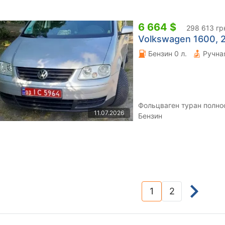
6 664 $
298 613 гр
Volkswagen 1600, 2
Бензин 0 л.
Фольцваген туран полнос
11.07.2026
Бензин
1
2
(current)