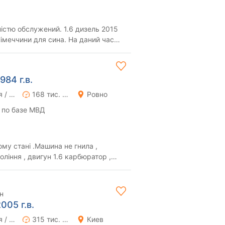
ністю обслужений. 1.6 дизель 2015
Німеччини для сина. На даний час
. К...
984 г.в.
Ручная / Механика
168 тис. км
Ровно
 по базе МВД
му стані .Машина не гнила ,
игун 1.6 карбюратор ,
а трансм...
н
005 г.в.
Ручная / Механика
315 тис. км
Киев