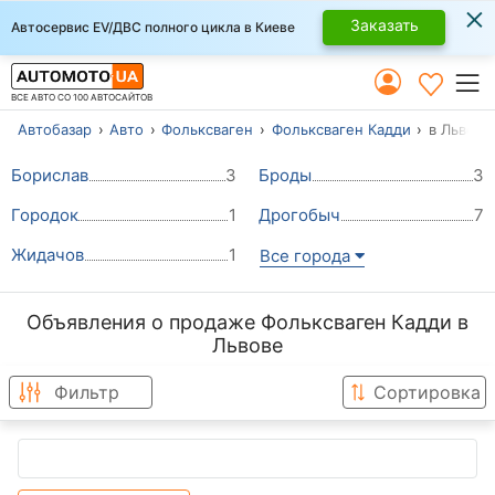
×
Заказать
Автосервис EV/ДВС полного цикла в Киеве
ВСЕ АВТО СО 100 АВТОСАЙТОВ
Автобазар
Авто
Фольксваген
Фольксваген Кадди
в Львове
Борислав
3
Броды
3
Городок
1
Дрогобыч
7
Жидачов
1
Все города
Объявления о продаже Фольксваген Кадди в
Львове
Фильтр
Сортировка