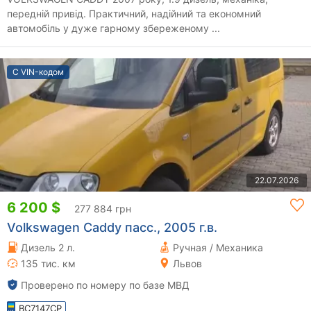
передній привід. Практичний, надійний та економний
автомобіль у дуже гарному збереженому ...
С VIN-кодом
22.07.2026
6 200 $
277 884 грн
Volkswagen Caddy пасс., 2005 г.в.
Дизель 2 л.
Ручная / Механика
135 тис. км
Львов
Проверено по номеру по базе МВД
BC7147CP