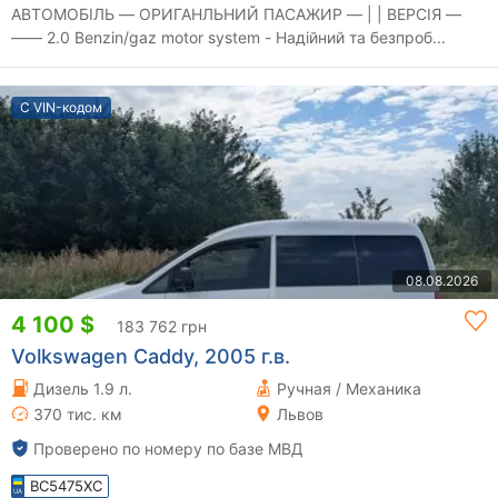
АВТОМОБІЛЬ — ОРИГАНЛЬНИЙ ПАСАЖИР — | | ВЕРСІЯ —
—— 2.0 Benzin/gaz motor system - Надійний та безпроб...
С VIN-кодом
08.08.2026
4 100 $
183 762 грн
Volkswagen Caddy, 2005 г.в.
Дизель 1.9 л.
Ручная / Механика
370 тис. км
Львов
Проверено по номеру по базе МВД
BC5475XC