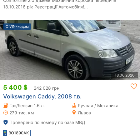
Comfortline 2.0 дизель Механічна коробка передач!!!
18.10.2016 рік Реєстрації Автомобіля!...
С VIN-кодом
18.06.2026
5 400 $
242 028 грн
Volkswagen Caddy, 2008 г.в.
Газ/бензин 1.6 л.
Ручная / Механика
279 тис. км
Львов
Проверено по номеру по базе МВД
BO1890AK