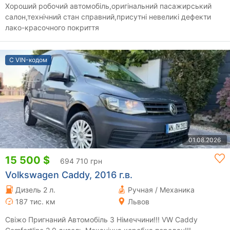
Хороший робочий автомобіль,оригінальний пасажирський
салон,технічний стан справний,присутні невеликі дефекти
лако-красочного покриття
С VIN-кодом
01.08.2026
15 500 $
694 710 грн
Volkswagen Caddy, 2016 г.в.
Дизель 2 л.
Ручная / Механика
187 тис. км
Львов
Свіжо Пригнаний Автомобіль З Німеччини!!! VW Caddy