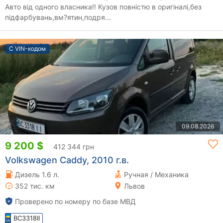
Авто від одного власника!! Кузов повністю в оригіналі,без
підфарбувань,вм?ятин,подря...
С VIN-кодом
09.08.2026
9 200 $
412 344 грн
Volkswagen Caddy, 2010 г.в.
Дизель 1.6 л.
Ручная / Механика
352 тис. км
Львов
Проверено по номеру по базе МВД
BC3318II