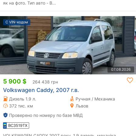
як на фото. Тип авто - В...
С VIN-кодом
07.08.2026
5 900 $
264 438 грн
Volkswagen Caddy, 2007 г.в.
Дизель 1.9 л.
Ручная / Механика
372 тис. км
Львов
Проверено по номеру по базе МВД
BC3519TX
VOLKSWAGEN CADDY 2007 року, 1.9 дизель, механіка,