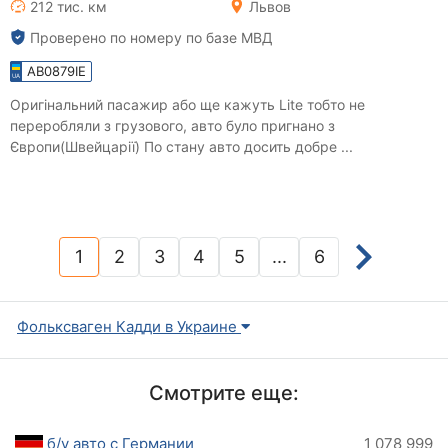
212 тис. км
Львов
Проверено по номеру по базе МВД
AB0879IE
Оригінальний пасажир або ще кажуть Lite тобто не
переробляли з грузового, авто було пригнано з
Європи(Швейцарії) По стану авто досить добре ...
1
2
3
4
5
...
6
(current)
Фольксваген Кадди в Украине
Смотрите еще:
б/у авто с Германии
1 078 999