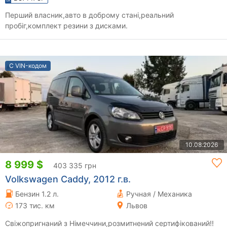
Перший власник,авто в доброму стані,реальний
пробіг,комплект резини з дисками.
С VIN-кодом
10.08.2026
8 999 $
403 335 грн
Volkswagen Caddy, 2012 г.в.
Бензин 1.2 л.
Ручная / Механика
173 тис. км
Львов
Свіжопригнаний з Німеччини,розмитнений сертифікований!!