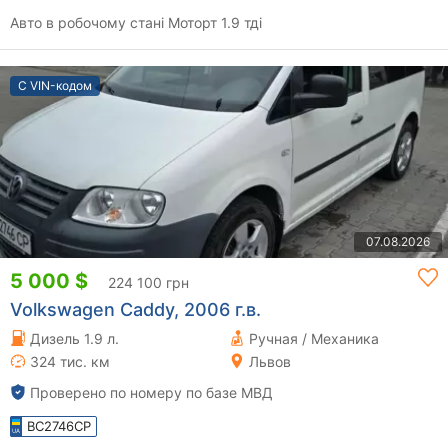
Авто в робочому стані Моторт 1.9 тді
С VIN-кодом
07.08.2026
5 000 $
224 100 грн
Volkswagen Caddy, 2006 г.в.
Дизель 1.9 л.
Ручная / Механика
324 тис. км
Львов
Проверено по номеру по базе МВД
BC2746CP