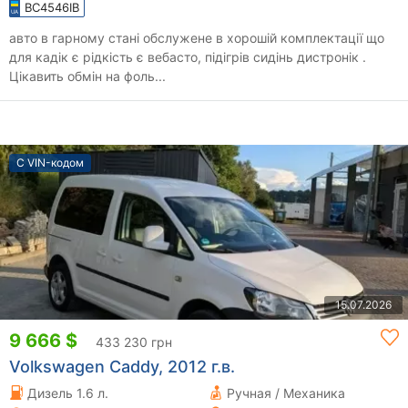
BC4546IB
авто в гарному стані обслужене в хорошій комплектації що
для кадік є рідкість є вебасто, підігрів сидінь дистронік .
Цікавить обмін на фоль...
С VIN-кодом
15.07.2026
9 666 $
433 230 грн
Volkswagen Caddy, 2012 г.в.
Дизель 1.6 л.
Ручная / Механика