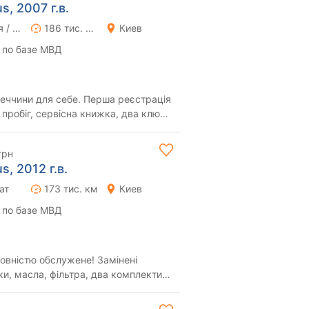
s, 2007 г.в.
Ручная / Механика
186 тис. км
Киев
 по базе МВД
імеччини для себе. Перша реєстрація
 пробіг, сервісна книжка, два ключі,
грн
s, 2012 г.в.
ат
173 тис. км
Киев
 по базе МВД
овністю обслужене! Замінені
ки, масла, фільтра, два комплекти
на кован...