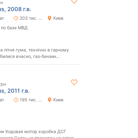
рн
s, 2008 г.в.
ат
203 тис. км
Киев
 по базе МВД
а літня гума, технічно в гарному
обилися вчасно, газ-бензин
і по трас...
грн
s, 2011 г.в.
ат
195 тис. км
Киев
ии Ходовая мотор коробка ДСГ
просов Салон не прокурен не затерт