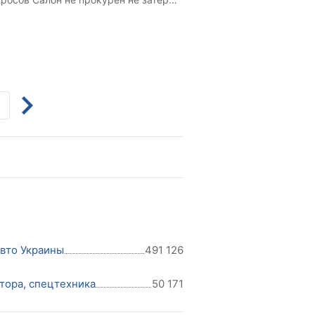
 два ком...
авто Украины
491 126
тора, спецтехника
50 171