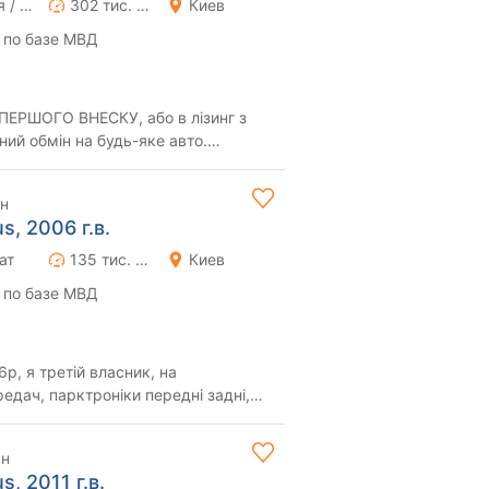
Ручная / Механика
302 тис. км
Киев
 по базе МВД
ЕРШОГО ВНЕСКУ, або в лізинг з
Доставляємо авто по всій Україні з...
рн
s, 2006 г.в.
ат
135 тис. км
Киев
 по базе МВД
, я третій власник, на
едач, парктроніки передні задні,
ігрів зеркал...
рн
s, 2011 г.в.