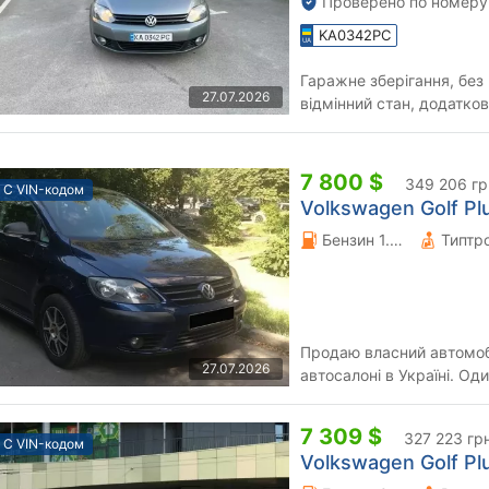
Проверено по номеру
KA0342PC
Гаражне зберігання, без 
27.07.2026
відмінний стан, додатко
7 800 $
349 206 гр
С VIN-кодом
Volkswagen Golf Plu
Бензин 1.6 л.
Типтр
Продаю власний автомобі
27.07.2026
автосалоні в Україні. Од
експлуатації! Оригінальни
7 309 $
327 223 гр
С VIN-кодом
Volkswagen Golf Plu