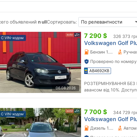
сего объявлений
n ull
Сортировать:
7 290 $
326 373 гр
С VIN-кодом
Volkswagen Golf Plu
Бензин 1.39 л.
Проверено по номеру
AB4692KB
РОЗТЕРМІНУВАННЯ БЕЗ П
06.08.2026
авансом від 10%. Доступ
Доставляємо авто по всій
7 700 $
344 729 гр
С VIN-кодом
Volkswagen Golf Plu
Дизель 1.6 л.
Автом