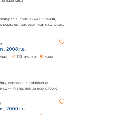
 по базе МВД
пвдурасів, пригнаний з Франції,
во комплект зимової гуми на дисках.
н
s, 2008 г.в.
оник
113 тис. км
Киев
ль, куплений в офіційному
ин єдиний власник за всю історію
й пробіг ...
н
s, 2009 г.в.