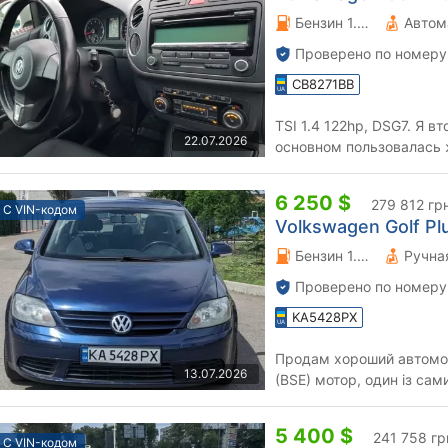
Бензин 1.4 л.
Автом
Проверено по номеру
CB8271BB
TSI 1.4 122hp, DSG7. Я 
22.07.2026
основном пользовалась 
повреждения ЛКП, поэто
6 250 $
279 812 гр
С VIN-кодом
Volkswagen Golf Plu
Бензин 1.6 л.
Проверено по номеру
KA5428PX
Продам хороший автомобі
13.07.2026
(BSE) мотор, один із сам
стані. Двигун зроблений, 
5 400 $
241 758 гр
С VIN-кодом