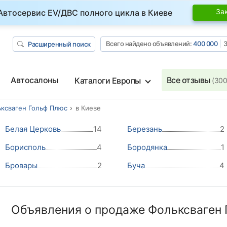
За
Автосервис EV/ДВС полного цикла в Киеве
Всего найдено объявлений:
400 000
З
Расширенный поиск
Автосалоны
Все отзывы
Каталоги Европы
(300
ксваген Гольф Плюс
в Киеве
Белая Церковь
14
Березань
2
Борисполь
4
Бородянка
1
Бровары
2
Буча
4
Объявления о продаже Фольксваген 