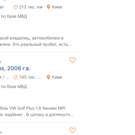
ат
213 тис. км
Киев
 по базе МВД
второй владелец, автомобилем в
жена. Это реальный пробег, есть
му возможе...
н
s, 2006 г.в.
Ручная / Механика
195 тис. км
Киев
 по базе МВД
ль VW Golf Plus 1.6 бензин MPI
их надійних . В цілому в доглянутому
...
н