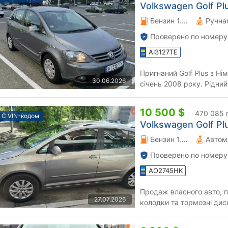
Volkswagen Golf Plu
Бензин 1.4 л.
Проверено по номеру
AI3127TE
Пригнаний Golf Plus з Н
30.06.2026
січень 2008 року. Рідний
без ДТП. Без підкрас...
10 500 $
470 085 
С VIN-кодом
Volkswagen Golf Plu
Бензин 1.39 л.
Автом
Проверено по номеру
AO2745HK
Продаж власного авто, п
27.07.2026
колодки та тормозні дис
резини на дисках: (зима 