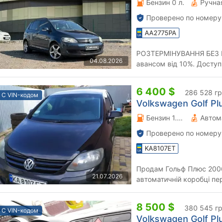
Бензин 0 л.
Проверено по номеру
AA2775PA
РОЗТЕРМІНУВАННЯ БЕЗ П
04.08.2026
авансом від 10%. Доступний обмін на будь-яке авто.
6 400 $
286 528 г
С VIN-кодом
Volkswagen Golf Plu
Бензин 1.6 л.
Автом
Проверено по номеру
KA8107ET
Продам Гольф Плюс 2006р
21.07.2026
автоматичній коробці пер
камера заднього виду, під
8 500 $
380 545 г
С VIN-кодом
Volkswagen Golf Plu