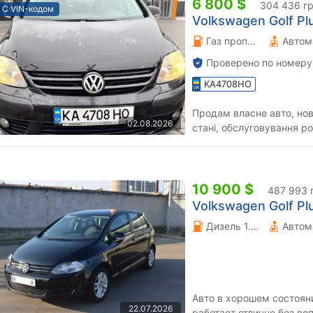
6 800 $
304 436 г
С VIN-кодом
Volkswagen Golf Plu
Газ пропан-бутан \ Бензин 1.6 л.
Автом
Проверено по номеру
KA4708HO
Продам власне авто, нов
02.08.2026
стані, обслуговування р
економне як по місту так 
10 900 $
487 993 
Volkswagen Golf Plu
Дизель 1.6 л.
Автом
Авто в хорошем состоян
22.07.2026
работает отлично без во