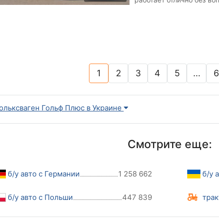
В комплекте два ключа и
1
2
3
4
5
...
6
(current)
ольксваген Гольф Плюс в Украине
Смотрите еще:
б/у авто с Германии
1 258 662
б/у 
б/у авто с Польши
447 839
трак