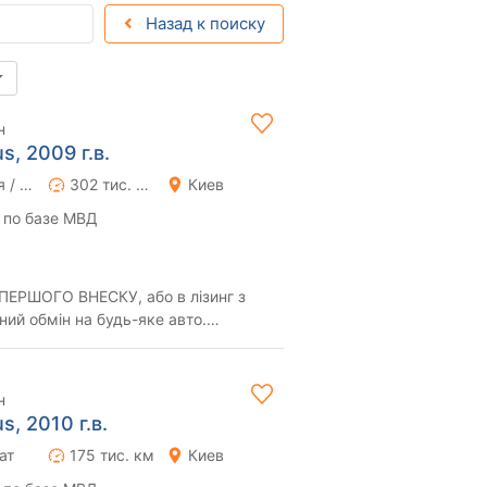
Назад к поиску
н
s, 2009 г.в.
Ручная / Механика
302 тис. км
Киев
 по базе МВД
ЕРШОГО ВНЕСКУ, або в лізинг з
ний обмін на будь-яке авто.
 країні за 500...
н
s, 2010 г.в.
ат
175 тис. км
Киев