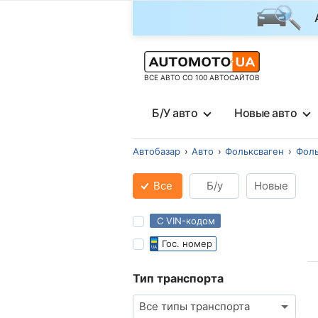
ВСЕ АВТО СО 100 АВТОСАЙТОВ
Б/У авто
Новые авто
Автобазар
Авто
Фольксваген
Фоль
Все
Б/у
Новые
С VIN-кодом
Гос. номер
Тип транспорта
Все типы транспорта