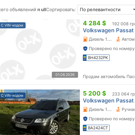
сего объявлений
n ull
Сортировать:
4 284 $
192 008 гр
С VIN-кодом
Volkswagen Passat V
Дизель 1.9 л.
Автом
Проверено по номеру
BH4232PK
01.08.2026
Продам автомобиль Пасса
5 200 $
233 064 г
С VIN-кодом
Volkswagen Passat V
Дизель 1.9 л.
Проверено по номеру
BA2424CT