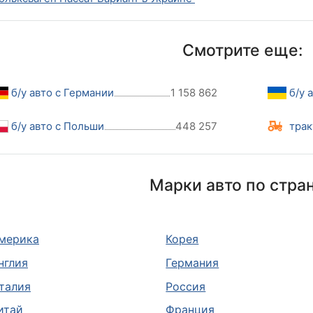
Смотрите еще:
б/у авто с Германии
1 158 862
б/у 
б/у авто с Польши
448 257
трак
Марки авто по стра
мерика
Корея
нглия
Германия
талия
Россия
итай
Франция