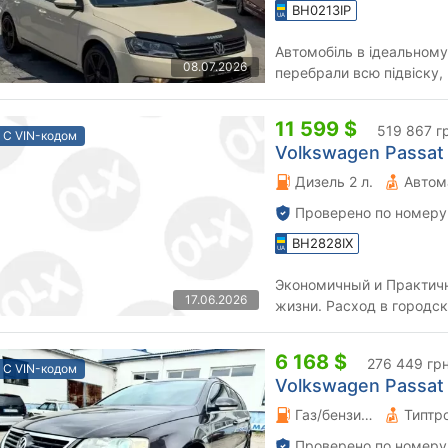
BH0213IP
Автомобіль в ідеальному
08.07.2026
перебрали всю підвіску,
антифриз, свіжа гума та 
11 599 $
519 867 г
С VIN-кодом
Volkswagen Passat V
Дизель 2 л.
Автом
Проверено по номеру
BH2828IX
Экономичный и Практичн
17.06.2026
жизни. Расход в городск
Комплектация(кожа+альк
6 168 $
276 449 гр
С VIN-кодом
Volkswagen Passat V
Газ/бензин 1.4 л.
Типтр
Проверено по номеру