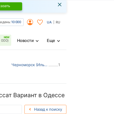
×
казать
а день:
10 000
UA
RU
Новости
Еще
 000)
Черноморск (Ильичевск)
1
ссат Вариант в Одессе
Назад к поиску