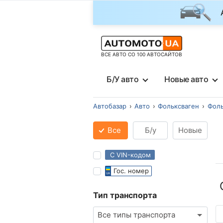
ВСЕ АВТО СО 100 АВТОСАЙТОВ
Б/У авто
Новые авто
Автобазар
Авто
Фольксваген
Фоль
Все
Б/у
Новые
С VIN-кодом
Гос. номер
Тип транспорта
Все типы транспорта