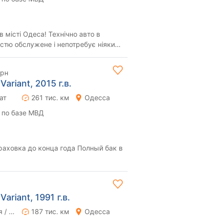
 місті Одеса! Технічно авто в
істю обслужене і непотребує ніяких
день...
грн
ariant, 2015 г.в.
ат
261 тис. км
Одесса
 по базе МВД
 до конца года Полный бак в
ariant, 1991 г.в.
Ручная / Механика
187 тис. км
Одесса