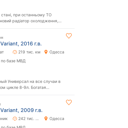
 стані, при останньому ТО
 новий радіатор охолодження,
обслуговування ...
рн
ariant, 2016 г.в.
ат
219 тис. км
Одесса
 по базе МВД
ый Универсал на все случаи в
ом цикле 8-9л. Богатая
антара,массаж сидения...
н
ariant, 2009 г.в.
оник
242 тис. км
Одесса
 по базе МВД