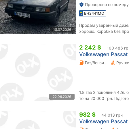
Проверено по номеру
BH2441MO
Продам уверенный дизел
18.07.2026
хорошо. Коробка без про
порядке. Ходовая нормал
2 242 $
100 486 гр
Volkswagen Passat V
Газ/бензин 0 л.
1.8 газ 2 покоління 42л.
22.06.2026
то на 20 000 грн. Підгот
будь яку відстань. Жива .
982 $
44 013 грн
Volkswagen Passat V