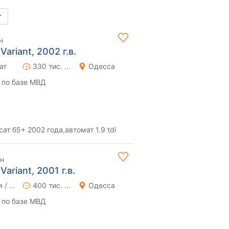
н
ariant, 2002 г.в.
ат
330 тис. км
Одесса
 по базе МВД
т б5+ 2002 года,автомат 1.9 tdi
рн
ariant, 2001 г.в.
Ручная / Механика
400 тис. км
Одесса
 по базе МВД