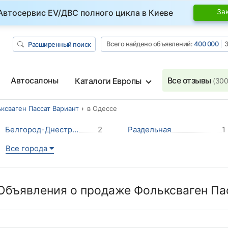
За
Автосервис EV/ДВС полного цикла в Киеве
Всего найдено объявлений:
400 000
З
Расширенный поиск
Автосалоны
Все отзывы
Каталоги Европы
(300
ксваген Пассат Вариант
в Одессе
Белгород-Днестровский
2
Раздельная
1
Все города
Объявления о продаже Фольксваген Па