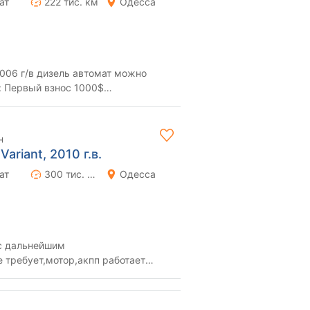
ат
222 тис. км
Одесса
2006 г/в дизель автомат можно
: Первый взнос 1000$
 на два года Одесса и ...
н
ariant, 2010 г.в.
ат
300 тис. км
Одесса
 с дальнейшим
 требует,мотор,акпп работает