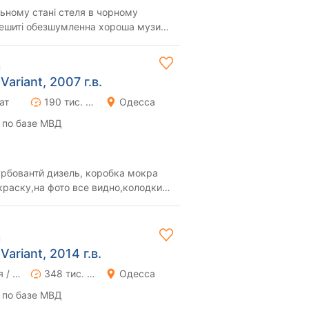
ьному стані стеля в чорному
решиті обезшумленна хороша музика
 гумі лі...
н
ariant, 2007 г.в.
ат
190 тис. км
Одесса
 по базе МВД
урбовантй дизель, коробка мокра
краску,на фото все видно,колодки
ота
н
ariant, 2014 г.в.
Ручная / Механика
348 тис. км
Одесса
 по базе МВД