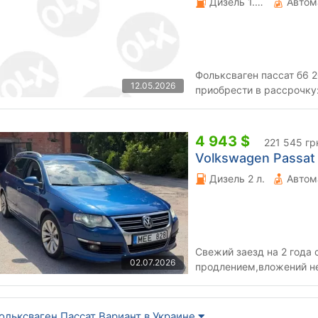
Дизель 1.9 л.
Автом
Фольксваген пассат б6 
12.05.2026
приобрести в рассрочку
ежемесячный платёж 450$
4 943 $
221 545 гр
Volkswagen Passat V
Дизель 2 л.
Автом
Свежий заезд на 2 года
02.07.2026
продлением,вложений не
отлично!
ольксваген Пассат Вариант в Украине