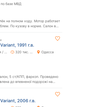
 по базе МВД
ёк на полном ходу. Мотор работает
блем. По кузову в норме. Салон в
ьная....
н
ariant, 1991 г.в.
Ручная / Механика
320 тис. км
Одесса
 балон, 5 ст/КПП, фаркоп. Проведено
овлена до впевненої подорожі на
..
ariant, 2006 г.в.