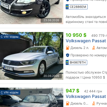
CE2886EM
Автомобіль знаходиться в
23.06.2026
відмінному стані та повн
додаткових капіталовкла
10 950 $
490 779 
С VIN-кодом
Volkswagen Passat V
Дизель 2 л.
Автом
Проверено по номеру
BH9678TH
Полностью обслужен Страховка
20.06.2026
подарок ! Цена 10950 $
947 $
42 444 грн
С VIN-кодом
Volkswagen Passat V
Дизель 0 л.