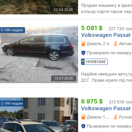
Продам машинку в ідеал
22.04.2026
кольорі карти також пе
повністю все нове на новій
5 081 $
227 730 гр
С VIN-кодом
Volkswagen Passat V
Дизель 2 л.
Автом
Проверено по номеру
HH0814AE
Надійне німецьке авто,т
15.07.2026
ДСГ. Праве крило під по
під заміну. Торг біля кап
6 975 $
312 619 гр
С VIN-кодом
Volkswagen Passat V
Дизель 1.6 л.
Проверено по номеру