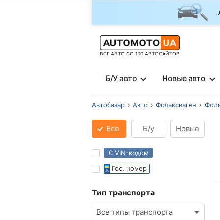
ВСЕ АВТО СО 100 АВТОСАЙТОВ
Б/У авто
Новые авто
Автобазар
Авто
Фольксваген
Фоль
Все
Б/у
Новые
С VIN-кодом
Гос. номер
Тип транспорта
Все типы транспорта