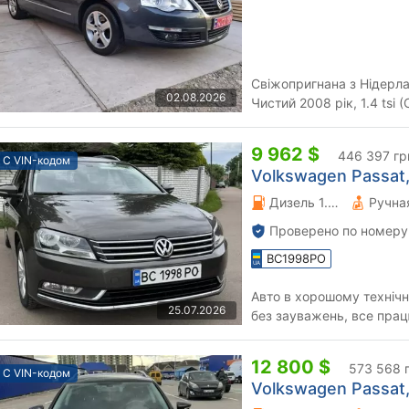
Свіжопригнана з Нідерлан
02.08.2026
Чистий 2008 рік, 1.4 tsi 
стані, як візуально так...
9 962 $
446 397 гр
С VIN-кодом
Volkswagen Passat, 
Дизель 1.6 л.
Проверено по номеру
BC1998PO
Авто в хорошому технічн
25.07.2026
без зауважень, все пра
перша реєстрація. По куз
12 800 $
573 568 
С VIN-кодом
Volkswagen Passat, 