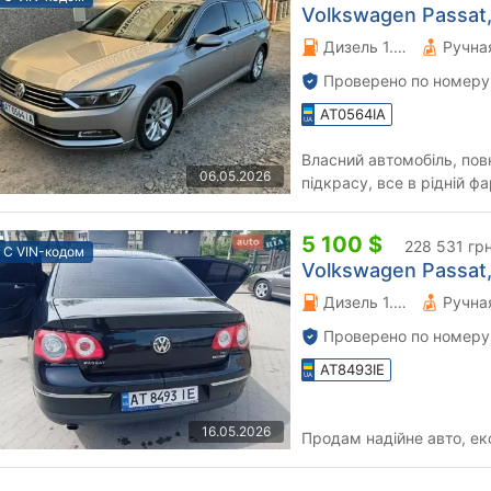
Volkswagen Passat, 
Дизель 1.97 л.
Проверено по номеру
AT0564IA
Власний автомобіль, пов
06.05.2026
підкрасу, все в рідній ф
5 100 $
228 531 гр
С VIN-кодом
Volkswagen Passat,
Дизель 1.6 л.
Проверено по номеру
AT8493IE
16.05.2026
Продам надійне авто, еко