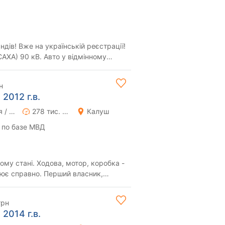
дів! Вже на українській реєстрації!
(CAXA) 90 кВ. Авто у відмінному
н
2012 г.в.
Ручная / Механика
278 тис. км
Калуш
 по базе МВД
ому стані. Ходова, мотор, коробка -
цює справно. Перший власник,
ову по...
грн
2014 г.в.