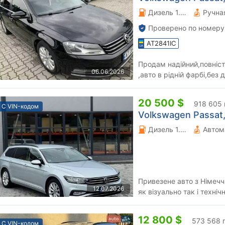
Дизель 1.6 л.
Проверено по номеру
AT2841IC
Продам надійний,повніс
06.06.2026
,авто в рідній фарбі,без 
клімат,повний Ел пакет,під
20 500 $
918 605 
С VIN-кодом
Volkswagen Passat,
Дизель 1.97 л.
Автом
Привезене авто з Німечч
12.07.2026
як візуально так і техніч
100% оригінальний, підтв.
12 800 $
573 568 
С VIN-кодом