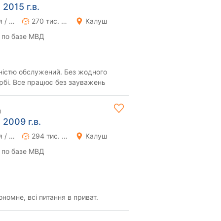
2015 г.в.
Ручная / Механика
270 тис. км
Калуш
 по базе МВД
ністю обслужений. Без жодного
арбі. Все працює без зауважень
н
 2009 г.в.
Ручная / Механика
294 тис. км
Калуш
 по базе МВД
номне, всі питання в приват.