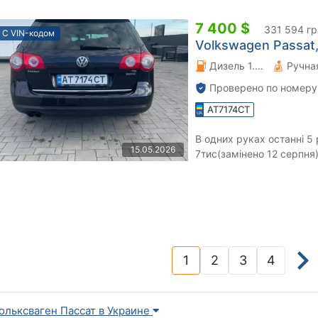
7 400 $
331 594 гр
С VIN-кодом
Volkswagen Passat,
Дизель 1.97 л.
Проверено по номеру
AT7174CT
В одних руках останні 5 
15.05.2026
7тис(замінено 12 серпня)
проблем По кузову є 
1
2
3
4
(current)
ольксваген Пассат в Украине