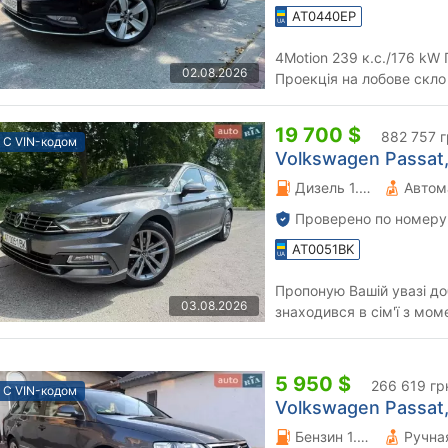
AT0440EP
4Motion 239 к.с./176 kW
02.08.2026
Проекція на лобове скло
Асистент виїзду з парковк
19 700 $
882 757 
С VIN-кодом
Volkswagen Passat, 
Дизель 1.97 л.
Автом
Проверено по номеру
AT0051BK
Пропоную Вашій увазі до
03.08.2026
знаходився в сім'ї з мом
році. По комплектації: R-L
5 950 $
266 619 гр
С VIN-кодом
Volkswagen Passat,
Бензин 1.4 л.