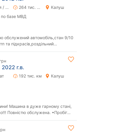
Ручная / Механика
264 тис. км
Калуш
 по базе МВД
тю обслужений автомобіль,стан 9/10
дтп та підкрасів,роздільний
ігрі...
грн
 2022 г.в.
ат
192 тис. км
Калуш
ини! Машина в дуже гарному стані,
но!!! Повністю обслужена. •Пробіг
..
грн