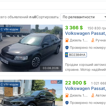
сего объявлений
n ull
Сортировать:
3 366 $
150 830 гр
С VIN-кодом
Volkswagen Passat, 
Дизель 1.9 л.
Проверено по номеру
BO2384HA
Продам хороший автомобі
03.08.2026
справне. Мотор надійний
адекватному стані, варити
22 800 $
1 021 66
С VIN-кодом
Volkswagen Passat, 
Дизель 1.97 л.
Автом
Проверено по номеру