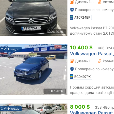
Дизель 1.97 л.
Автом
Проверено по номеру
AT0724EP
Volkswagen Passat B7 2
19.06.2026
доглянутому стані 2.0TD
ідеальному стані Пройде
10 400 $
466 024 
С VIN-кодом
Volkswagen Passat, 
Дизель 1.6 л.
Проверено по номеру
BC0497PX
Продам хороший автомобі
05.07.2026
працює, додаткові опції 
зручно зимою в дощ не за
8 000 $
358 480 г
С VIN-кодом
Volkswagen Passat, 