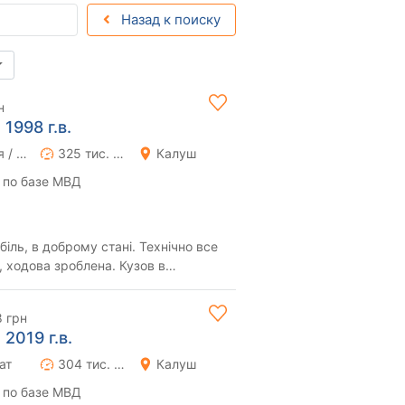
Назад к поиску
н
1998 г.в.
Ручная / Механика
325 тис. км
Калуш
 по базе МВД
ль, в доброму стані. Технічно все
, ходова зроблена. Кузов в
 непотрі...
8 грн
2019 г.в.
ат
304 тис. км
Калуш
 по базе МВД