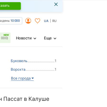
×
казать
а день:
10 000
UA
RU
Новости
Еще
 000)
Буковель
1
Ворохта
1
Все города
н Пассат в Калуше