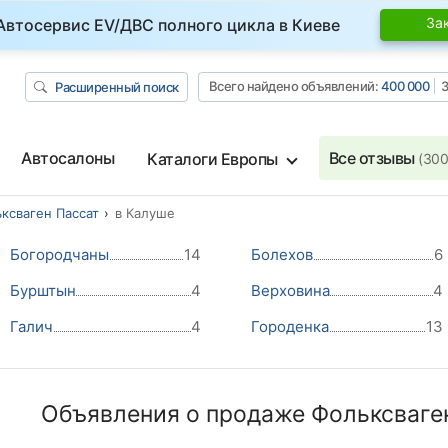
За
Автосервис EV/ДВС полного цикла в Киеве
Всего найдено объявлений:
400 000
З
Расширенный поиск
Автосалоны
Все отзывы
Каталоги Европы
(300
ксваген Пассат
в Калуше
Богородчаны
14
Болехов
6
Бурштын
4
Верховина
4
Галич
4
Городенка
13
Объявления о продаже Фольксваге