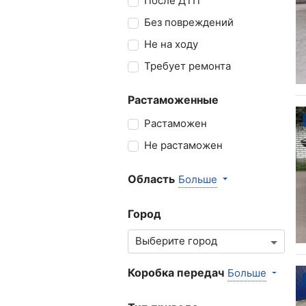
После ДТП
Без повреждений
Не на ходу
Требует ремонта
Растаможенные
Растаможен
Не растаможен
Область
Больше
Город
Коробка передач
Больше