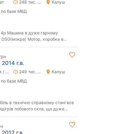
ат
248 тис. км
Калуш
 по базе МВД
014р Машина в дуже гарному
I DSG(мокра) Мотор, коробка в
не повне ТО Авт...
грн
2014 г.в.
Ручная / Механика
249 тис. км
Калуш
 по базе МВД
ль в технічно справному стані все
підігрів лобового скла, що дуже
пот...
рн
2012 г.в.