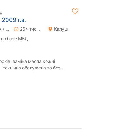
н
 2009 г.в.
Ручная / Механика
264 тис. км
Калуш
 по базе МВД
років, заміна масла кожні
. технічно обслужена та без
пару сколів на к...