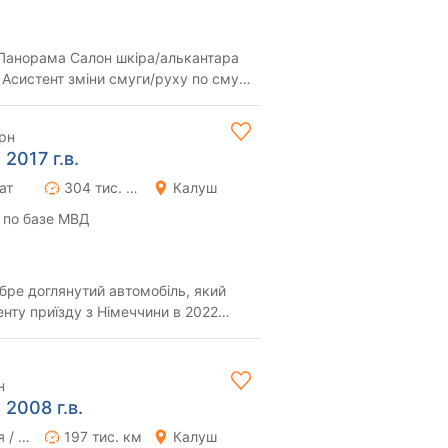
 Панорама Салон шкіра/алькантара
 Асистент зміни смуги/руху по смузі
...
грн
2017 г.в.
ат
304 тис. км
Калуш
 по базе МВД
бре доглянутий автомобіль, який
енту приїзду з Німеччини в 2022
ine...
н
 2008 г.в.
Ручная / Механика
197 тис. км
Калуш