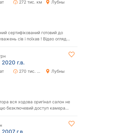
ат
272 тис. км
Лубны
ний сертифікований готовий до
уважень сів і поїхав ! Відео огляд
форм...
грн
 2020 г.в.
ат
270 тис. км
Лубны
тора вся ходова оригінал салон не
дощю безключевий доступ камера
о маш...
н
 2007 г.в.