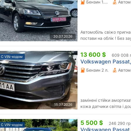
Бензин 1.4 л.
Автом
Автомобіль свіжо пригна
30.07.2026
постави на облік ! Без за
можу скинути! Більше ін
13 600 $
609 008 
С VIN-кодом
Volkswagen Passat,
Бензин 2 л.
Автом
замінені стійки амортиза
15.07.2026
кожа датчики світла і 
задного вигляду торг кол
5 500 $
246 290 гр
С VIN-кодом
Volkswagen Passat,