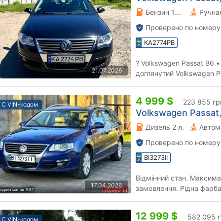
Бензин 1.6 л.
Проверено по номеру
KA2774PB
? Volkswagen Passat B6 •
21.07.2026
доглянутий Volkswagen P
візуальному стані. Автом.
4 999 $
223 855 гр
С VIN-кодом
Volkswagen Passat,
Дизель 2 л.
Автом
Проверено по номеру
BI3273II
Відмінний стан. Максима
17.04.2026
замовлення. Рідна фарба
автомат працює ідеально.
12 999 $
582 095 
С VIN-кодом