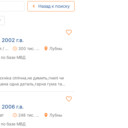
Назад к поиску
 2002 г.в.
Ручная / Механика
300 тис. км
Лубны
 по базе МВД
ехніка отлічна,не димить,гнилі чи
ена одна деталь,гарна гума та
док.
н
 2006 г.в.
ат
248 тис. км
Лубны
 по базе МВД