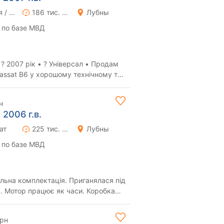
Ручная / Механика
186 тис. км
Лубны
 по базе МВД
 ? 2007 рік • ? Універсал • Продам
assat B6 у хорошому технічному та
..
н
 2006 г.в.
ат
225 тис. км
Лубны
 по базе МВД
льна комплектація. Приганялася під
. Мотор працює як часи. Коробка
 Хо...
грн