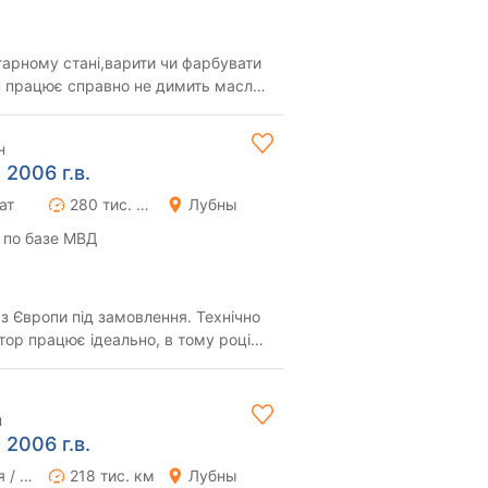
гарному стані,варити чи фарбувати
ун працює справно не димить масла
 ...
н
 2006 г.в.
ат
280 тис. км
Лубны
 по базе МВД
з Європи під замовлення. Технічно
ор працює ідеально, в тому році
на н...
н
 2006 г.в.
Ручная / Механика
218 тис. км
Лубны