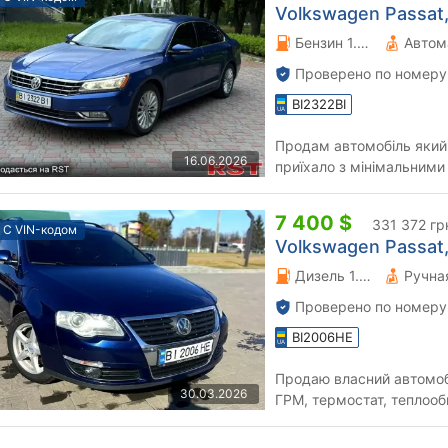
Volkswagen Passat, 
Бензин 1.8 л.
Автом
Проверено по номеру
BI2322BI
Продам автомобіль який 
16.06.2026
приїхало з мінімальним
одне крило на оригінальне
7 400 $
331 372 гр
С VIN-кодом
Volkswagen Passat, 
Дизель 1.6 л.
Проверено по номеру
BI2006HE
Продаю власний автомоб
30.03.2026
ГРМ, термостат, теплообм
корозії та іржі, фарбовани