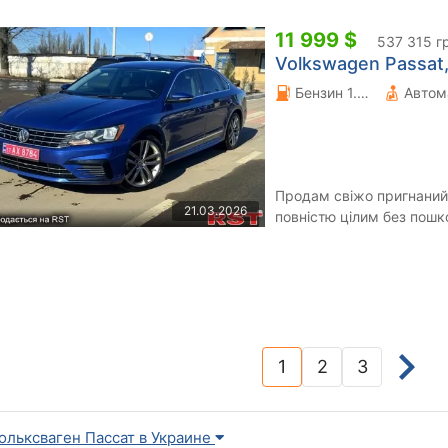
11 999 $
537 315 г
Volkswagen Passat, 
Бензин 1.8 л.
Автом
Продам свіжо пригнаний 
21.03.2026
повністю цілим без пош
пошкодженням • З механі
1
2
3
(current)
ольксваген Пассат в Украине