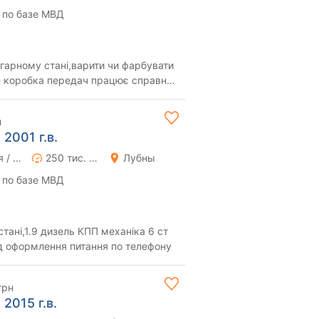
 по базе МВД
гарному стані,варити чи фарбувати
ун коробка передач працює справно
АК...
н
2001 г.в.
Ручная / Механика
250 тис. км
Лубны
 по базе МВД
ані,1.9 дизель КПП механіка 6 ст
ид оформлення питання по телефону
грн
2015 г.в.