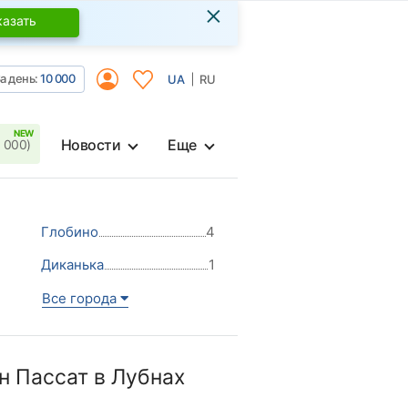
×
казать
а день:
10 000
UA
RU
Новости
Еще
 000)
Глобино
4
Диканька
1
Все города
н Пассат в Лубнах