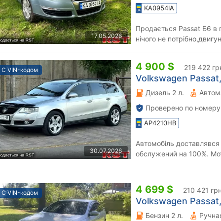
KA0954IA
Продається Passat Б6 в 
17.05.2026
нічого не потрібно,двиг
не бере,масла фільтра все
4 900 $
219 422 гр
С VIN-кодом
Volkswagen Passat,
Дизель 2 л.
Автом
Проверено по номеру
AP4210HB
Автомобіль доставлявся 
30.07.2026
обслужений на 100%. Мот
повністю був обслужений 
4 699 $
210 421 гр
С VIN-кодом
Volkswagen Passat,
Бензин 2 л.