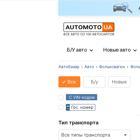
ВСЕ АВТО СО 100 АВТОСАЙТОВ
Б/У авто
Новые авто
Автобазар
Авто
Фольксваген
Фоль
Все
Б/у
Новые
С VIN-кодом
Гос. номер
Тип транспорта
Все типы транспорта