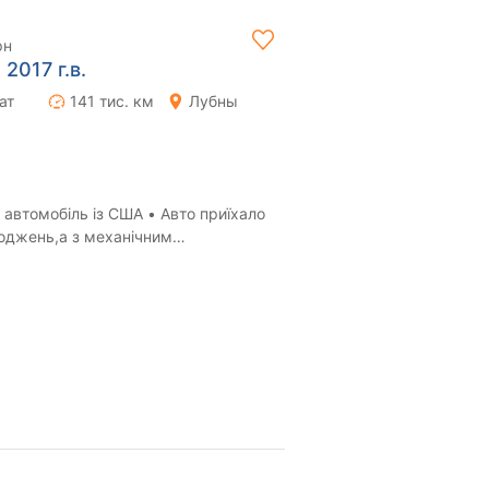
рн
2017 г.в.
ат
141 тис. км
Лубны
автомобіль із США • Авто приїхало
коджень,а з механічним
чного була проб...