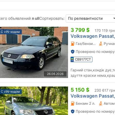
сего объявлений
n ull
Сортировать:
3 799 $
170 119 грн
С VIN-кодом
Volkswagen Passat,
Газ/бензин 2 л.
Проверено по номеру
CB9177CT
Гарний стан,кондік дує,т
26.06.2026
здуття краски нема,краш
акб,з документами поря
5 150 $
230 617 гр
С VIN-кодом
Volkswagen Passat,
Бензин 2 л.
Автом
Проверено по номеру