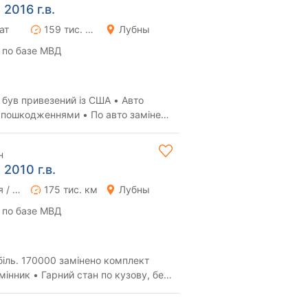
2016 г.в.
ат
159 тис. км
Лубны
 по базе МВД
був привезений із США • Авто
и пошкодженнями • По авто замінене
 • В г...
н
2010 г.в.
Ручная / Механика
175 тис. км
Лубны
 по базе МВД
іль. 170000 замінено комплект
інник • Гарний стан по кузову, без
й 1...