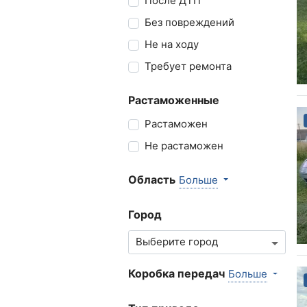
После ДТП
Без повреждений
Не на ходу
Требует ремонта
Растаможенные
Растаможен
Не растаможен
Область
Больше
Город
Коробка передач
Больше