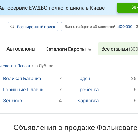
За
Автосервис EV/ДВС полного цикла в Киеве
Всего найдено объявлений:
400 000
З
Расширенный поиск
Автосалоны
Все отзывы
Каталоги Европы
(300
ксваген Пассат
в Лубнах
Великая Багачка
7
Гадяч
25
Горишние Плавни (Комсомольск)
7
Гребенка
6
Зеньков
4
Карловка
9
Объявления о продаже Фольксваге