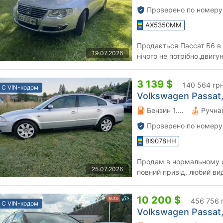
Проверено по номеру
AX5350MM
Продається Пассат Б6 в 
19.07.2026
нічого не потрібно,двиг
не димить масла не бере,
3 139 $
140 564 гр
С VIN-кодом
Volkswagen Passat, 
Бензин 1.9 л.
Проверено по номеру
BI9078HH
Продам в нормальному ст
25.07.2026
повний привід, любий в
10 200 $
456 756 
С VIN-кодом
Volkswagen Passat, 