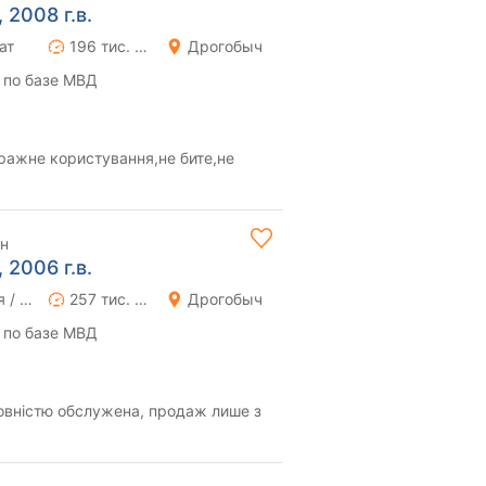
 2008 г.в.
ат
196 тис. км
Дрогобыч
 по базе МВД
аражне користування,не бите,не
рн
 2006 г.в.
Ручная / Механика
257 тис. км
Дрогобыч
 по базе МВД
повністю обслужена, продаж лише з