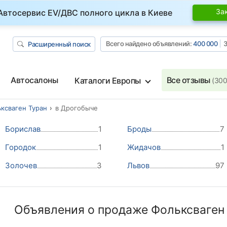
За
Автосервис EV/ДВС полного цикла в Киеве
Всего найдено объявлений:
400 000
З
Расширенный поиск
Автосалоны
Все отзывы
Каталоги Европы
(300
ксваген Туран
в Дрогобыче
Борислав
1
Броды
7
Городок
1
Жидачов
1
Золочев
3
Львов
97
Объявления о продаже Фольксваген