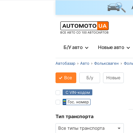
ВСЕ АВТО СО 100 АВТОСАЙТОВ
Б/У авто
Новые авто
Автобазар
Авто
Фольксваген
Фоль
Все
Б/у
Новые
С VIN-кодом
Гос. номер
Тип транспорта
Все типы транспорта