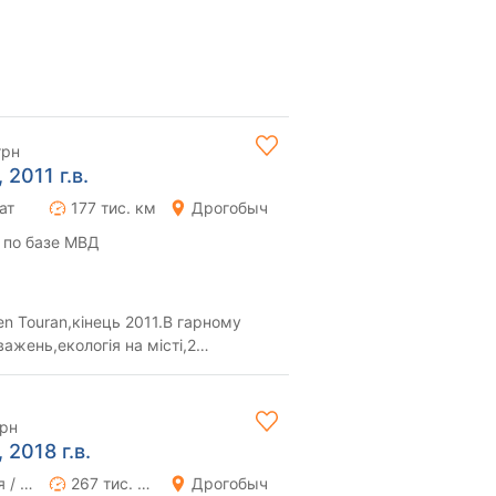
грн
2011 г.в.
ат
177 тис. км
Дрогобыч
 по базе МВД
en Touran,кінець 2011.В гарному
важень,екологія на місті,2
анових диск...
грн
 2018 г.в.
Ручная / Механика
267 тис. км
Дрогобыч