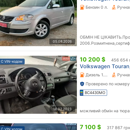
Бензин 0 л.
ОБМІН НЕ ЦІКАВИТЬ.Про
05.08.2026
2006.Розмитнена,сертиф
Україні.Двигун 1.6 бензи
10 200 $
456 654 
С VIN-кодом
Volkswagen Touran, 
Дизель 1.6 л.
Проверено по номеру
BC4430MO
18.02.2023
7 100 $
317 867 гр
С VIN-кодом