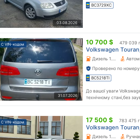
BC3729XC
03.08.2026
10 700 $
479 039 
С VIN-кодом
Volkswagen Touran, 
Дизель 1.6 л.
Автом
Проверено по номеру
BC5218TI
До вашої уваги Volkswag
31.07.2026
технічному стані,без зау
комплекти резини на тит
17 500 $
783 475 
С VIN-кодом
Volkswagen Touran,
Дизель 1.97 л.