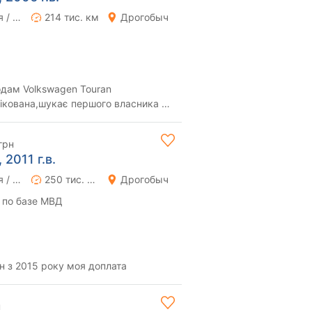
Ручная / Механика
214 тис. км
Дрогобыч
дам Volkswagen Touran
ікована,шукає першого власника в
н. Машина в дуже х...
грн
2011 г.в.
Ручная / Механика
250 тис. км
Дрогобыч
 по базе МВД
можливий обмін на тюран з 2015 року моя доплата
н