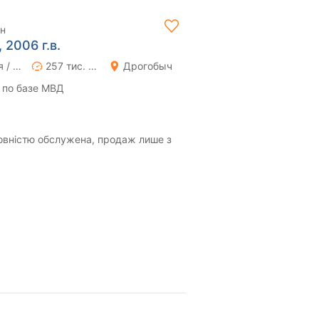
рн
 2006 г.в.
Ручная / Механика
257 тис. км
Дрогобыч
 по базе МВД
повністю обслужена, продаж лише з