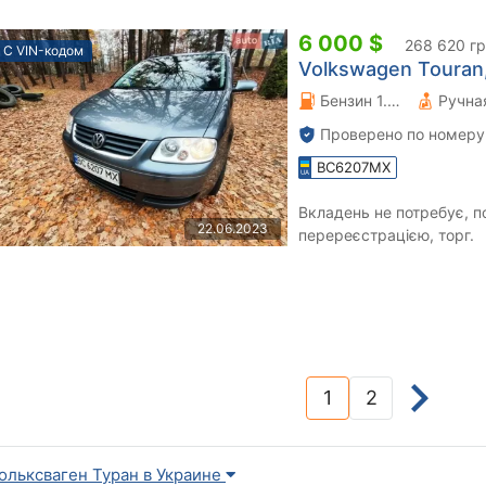
6 000 $
268 620 г
С VIN-кодом
Volkswagen Touran,
Бензин 1.6 л.
Проверено по номеру
BC6207MX
Вкладень не потребує, 
22.06.2023
перереєстрацією, торг.
1
2
(current)
ольксваген Туран в Украине