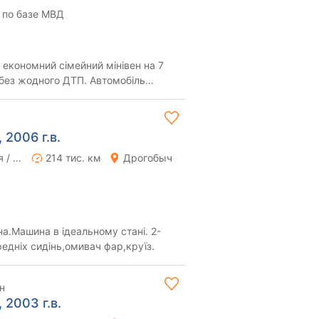
 по базе МВД
 економний сімейний мінівен на 7
а без жодного ДТП. Автомобіль
технічн...
 2006 г.в.
Ручная / Механика
214 тис. км
Дрогобыч
а.Машина в ідеальному стані. 2-
ередніх сидінь,омивач фар,круїз.
н
 2003 г.в.