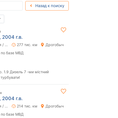
Назад к поиску
н
 2004 г.в.
Ручная / Механика
277 тис. км
Дрогобыч
 по базе МВД
 турбувати!
н
 2004 г.в.
Ручная / Механика
214 тис. км
Дрогобыч
 по базе МВД