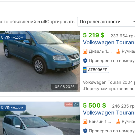
сего объявлений
n ull
Сортировать:
5 219 $
233 654 гр
С VIN-кодом
Volkswagen Touran,
Дизель 1.9 л.
Проверено по номеру
AT8096EP
Volkswagen Touran 2004 р. 1.9 Дизель 7 -ми містний
05.08.2026
.Перекупам прохання не
5 500 $
246 235 гр
С VIN-кодом
Volkswagen Touran,
Бензин 1.6 л.
Проверено по номеру