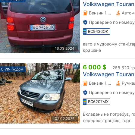
Volkswagen Touran,
Бензин 1.4 л.
Автом
Проверено по номеру
BC9436OK
авто в чудовому стані,г
16.03.2024
крашене
6 000 $
268 620 г
С VIN-кодом
Volkswagen Touran,
Бензин 1.6 л.
Проверено по номеру
BC6207MX
Вкладень не потребує, 
02.02.2026
перереєстрацією, торг.