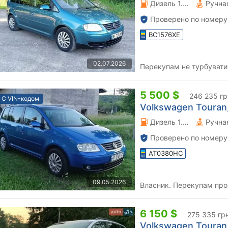
Дизель 1.9 л.
Проверено по номеру
BC1576XE
02.07.2026
Перекупам не турбувати
5 500 $
246 235 гр
С VIN-кодом
Volkswagen Touran,
Дизель 1.97 л.
Проверено по номеру
AT0380HC
09.05.2026
Власник. Перекупам про
6 150 $
275 335 гр
Volkswagen Touran,