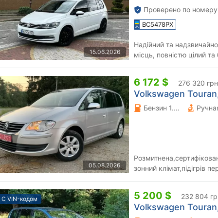
Проверено по номеру
BC5478PX
Надійний та надзвичайно
15.06.2026
місць, повністю цілий т
збережений у відмінному 
6 172 $
276 320 грн
Volkswagen Touran,
Бензин 1.6 л.
Розмитнена,сертифікован
05.08.2026
зонний клімат,підігрів п
5 200 $
232 804 гр
С VIN-кодом
Volkswagen Touran,