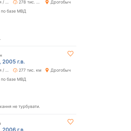
Ручная / Механика
278 тис. км
Дрогобыч
 по базе МВД
.
н
 2005 г.в.
Ручная / Механика
277 тис. км
Дрогобыч
 по базе МВД
хання не турбувати.
н
 2006 г.в.