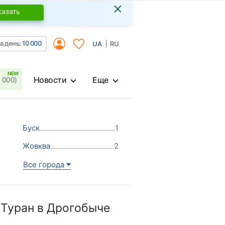
×
казать
а день:
10 000
UA
RU
Новости
Еще
 000)
Буск
1
Жовква
2
Все города
 Туран в Дрогобыче