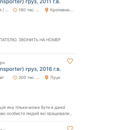
sporter) груз, 2011 г.в.
Ручная / Механика
180 тис. км
Кропивницкий (Кировоград)
ПАТЕЛЮ. ЗВОНИТЬ НА НОМЕР
грн
sporter) груз, 2016 г.в.
ат
200 тис. км
Луцк
я яка тільки може бути в даної
наю особисто людей які працювали
дження(...