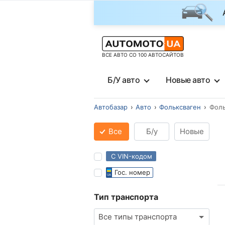
ВСЕ АВТО СО 100 АВТОСАЙТОВ
Б/У авто
Новые авто
Автобазар
Авто
Фольксваген
Фоль
Все
Б/у
Новые
С VIN-кодом
Гос. номер
Тип транспорта
Все типы транспорта