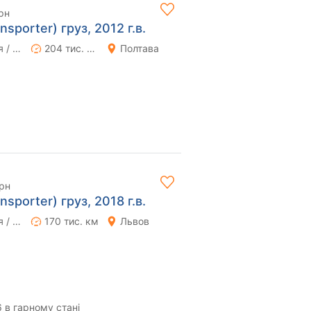
рн
sporter) груз, 2012 г.в.
Ручная / Механика
204 тис. км
Полтава
грн
sporter) груз, 2018 г.в.
Ручная / Механика
170 тис. км
Львов
6 в гарному станi