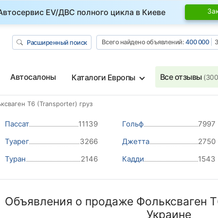
За
Автосервис EV/ДВС полного цикла в Киеве
Всего найдено объявлений:
400 000
З
Расширенный поиск
Автосалоны
Все отзывы
Каталоги Европы
(300
ксваген T6 (Transporter) груз
Пассат
11139
Гольф
7997
Туарег
3266
Джетта
2750
Туран
2146
Кадди
1543
Объявления о продаже Фольксваген T6 
Украине