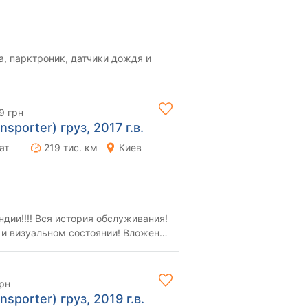
а, парктроник, датчики дождя и
9 грн
sporter) груз, 2017 г.в.
ат
219 тис. км
Киев
дии!!!! Вся история обслуживания!
 и визуальном состоянии! Вложений
прод...
грн
sporter) груз, 2019 г.в.