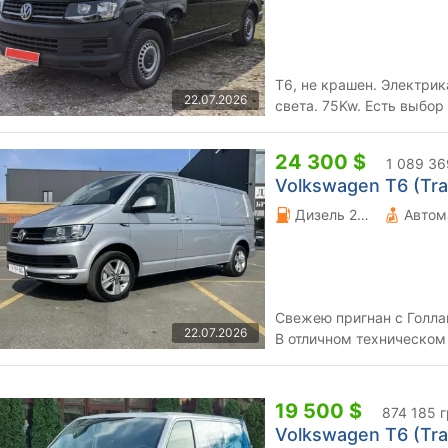
Т6, не крашен. Электрик
22.07.2026
света. 75Kw. Есть выбор
24 300 $
1 089 36
Volkswagen T6 (Tran
Дизель 20 л.
Автом
Свежею пригнан с Голлан
22.07.2026
В отличном техническом
не требуется! Возможна 
19 500 $
874 185 
Volkswagen T6 (Tran