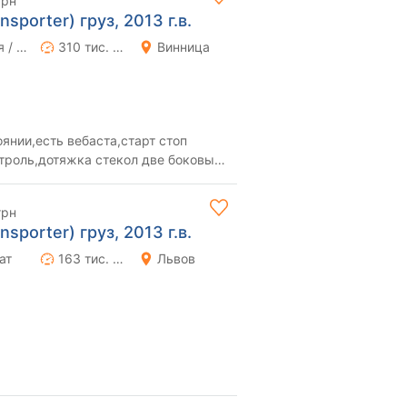
грн
sporter) груз, 2013 г.в.
Ручная / Механика
310 тис. км
Винница
янии,есть вебаста,старт стоп
нтроль,дотяжка стекол две боковых
лефону воз...
грн
sporter) груз, 2013 г.в.
ат
163 тис. км
Львов