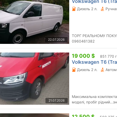
Volkswagen T6 (Tran
Дизель 2 л.
ТОРГ РЕАЛЬНОМУ ПОКУ
22.07.2026
0960461382
19 000 $
851 770 
Volkswagen T6 (Tran
Дизель 2 л.
Автом
Максимальна комплектаці
21.07.2026
моделі, пробіг рідний…з
на даному авто до пошко
12 500 $