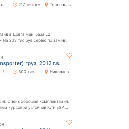
ат
217 тис. км
Тернополь
кі база L2
міни
ГРМ на офіційному дилері Все по ...
рн
sporter) груз, 2012 г.в.
Ручная / Механика
300 тис. км
Николаев
бит. Очень хорошая комплектация:
ема курсовой устойчивости ESP,
роль, П...
рн