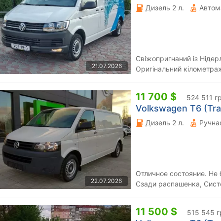
Дизель 2 л.
Автом
Свіжопригнаний із Нідерландів Довга ма
21.07.2026
Оригінальний кілометраж На 203 тис був сервіс по за
11 700 $
524 511 г
Volkswagen T6 (Tran
Дизель 2 л.
Отличное состояние. Не 
22.07.2026
Сзади распашенка, Сист
Датчик света, Круиз-Конт
11 500 $
515 545 г