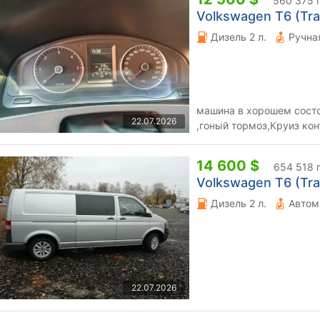
560 375 
Volkswagen T6 (Tran
Дизель 2 л.
машина в хорошем состо
22.07.2026
,гоный тормоз,Круиз ко
двери все вопросы по те
14 600 $
654 518 
Volkswagen T6 (Tran
Дизель 2 л.
Автом
22.07.2026