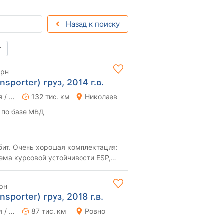
Назад к поиску
грн
sporter) груз, 2014 г.в.
Ручная / Механика
132 тис. км
Николаев
 по базе МВД
бит. Очень хорошая комплектация:
ема курсовой устойчивости ESP,
роль, П...
рн
sporter) груз, 2018 г.в.
Ручная / Механика
87 тис. км
Ровно