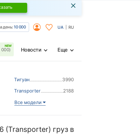
×
казать
а день:
10 000
UA
RU
Новости
Еще
 000)
Тигуан
3990
Transporter
2188
Все модели
(Transporter) груз в