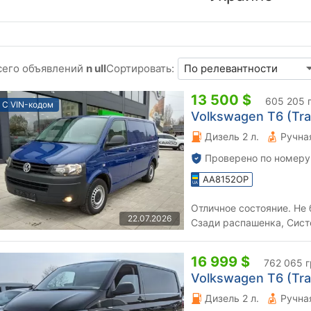
сего объявлений
n ull
Сортировать:
13 500 $
605 205 
С VIN-кодом
Volkswagen T6 (Tran
Дизель 2 л.
Проверено по номеру
AA8152OP
Отличное состояние. Не 
22.07.2026
Сзади распашенка, Сист
Датчик света, Круиз-Конт
16 999 $
762 065 г
Volkswagen T6 (Tran
Дизель 2 л.