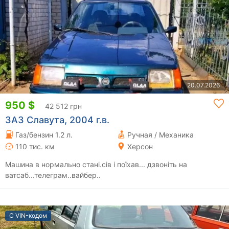
20.07.2026
950 $
42 512 грн
ЗАЗ Славута, 2004 г.в.
Газ/бензин 1.2 л.
Ручная / Механика
110 тис. км
Херсон
Машина в нормально стані.сів і поїхав... дзвоніть на
ватсаб...телеграм..вайбер..
С VIN-кодом