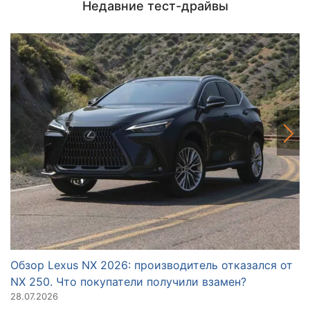
Недавние тест-драйвы
Обзор Lexus NX 2026: производитель отказался от
О
NX 250. Что покупатели получили взамен?
п
28.07.2026
23