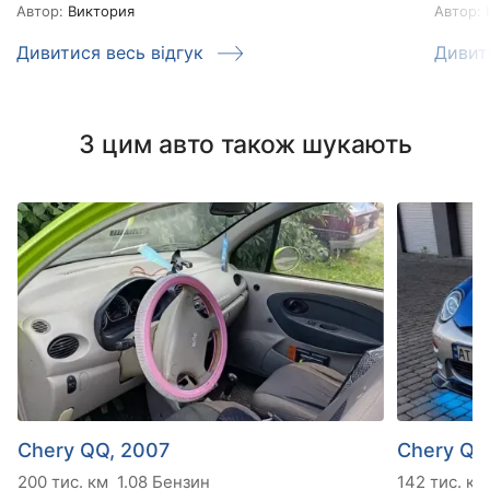
Автор:
Виктория
Автор:
Н
Дивитися весь відгук
Дивит
З цим авто також шукають
Chery QQ, 2007
Chery QQ
200 тис. км
1.08 Бензин
142 тис. км