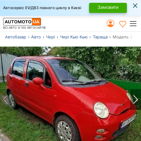
×
Замовити
Автосервіс EV/ДВЗ повного циклу в Києві
ВСІ АВТО ЗІ 100 АВТОСАЙТІВ
Автобазар
Авто
Чері
Чері Кью Кью
Тараща
Модель 2008 