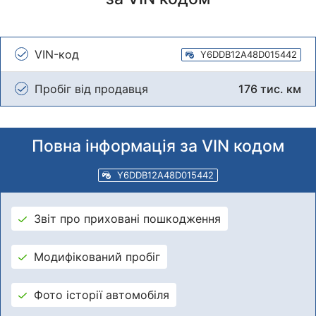
VIN-код
Y6DDB12A48D015442
Пробіг від продавця
176 тис. км
Повна інформація за VIN кодом
Y6DDB12A48D015442
Звіт про приховані пошкодження
Модифікований пробіг
Фото історії автомобіля