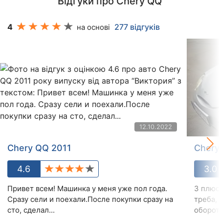
Відгуки про Chery QQ
4
277 відгуків
на основі
12.10.2022
Chery QQ 2011
Cher
4.6
3.0
Привет всем! Машинка у меня уже пол года.
З плюс
Сразу сели и поехали.После покупки сразу на
треба,
сто, сделал...
обороту