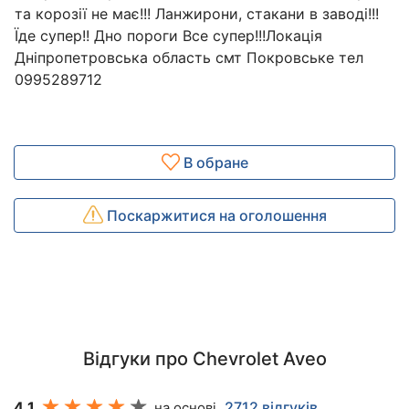
та корозії не має!!! Ланжирони, стакани в заводі!!!
Їде супер!! Дно пороги Все супер!!!Локація
Дніпропетровська область смт Покровське тел
0995289712
В обране
Поскаржитися на оголошення
Відгуки про Chevrolet Aveo
4.1
2712 відгуків
на основі