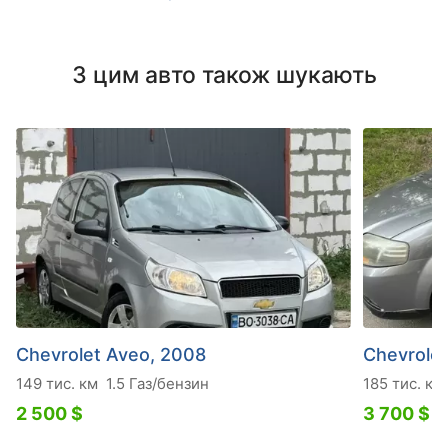
З цим авто також шукають
Chevrolet Aveo, 2008
Chevrolet
149 тис. км
1.5 Газ/бензин
185 тис. км
2 500 $
3 700 $