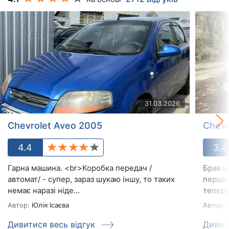
31.03.2026
Chevrolet Aveo 2005
Chevr
4.4
3.4
Гарна машина. <br>Коробка передач /
Брав н
автомат/ - супер, зараз шукаю іншу, то таких
перших
немає наразі ніде...
теперіш
Автор:
Юлія Ісаєва
Автор:
Дивитися весь відгук
Дивит