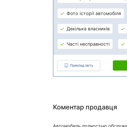
Фото історії автомобіля
Декілька власників
Часті несправності
Приклад звіту
Коментар продавця
Автомобиль полностью обслуже