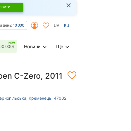
×
овити
а день:
10 000
UA
RU
Новини
Ще
00 000)
roen C-Zero, 2011
Тернопільська, Кременець, 47002