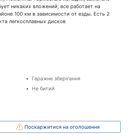
бует никаких вложений, все работает на
айоне 100 км в зависимости от езды. Есть 2
кта легкосплавных дисков
Гаражне зберігання
Не битий
Поскаржитися на оголошення