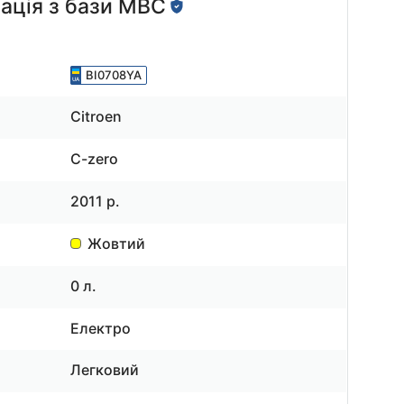
ація з бази МВС
BI0708YA
Citroen
C-zero
2011 р.
Жовтий
0 л.
Електро
Легковий