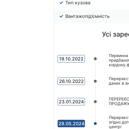
Тип кузова
Вантажопід’ємність
Усі заре
Первинна 
19.10.2022
придбаного
кордону.
Перереєст
26.10.2022
даних в ан
ПЕРЕРЕЄС
23.01.2024
ПРОДАЖУ 
Перереєст
згідно до
28.05.2024
центрі