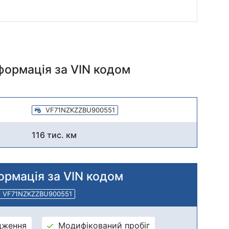
нформація
за VIN кодом
VF71NZKZZBU900551
116 тис. км
ормація за VIN кодом
VF71NZKZZBU900551
дження
Модифікований пробіг