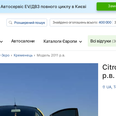
Зам
Автосервіс EV/ДВЗ повного циклу в Києві
Знайдено оголошень всього:
400 000
З
Розширений пошук
Автосалони
Всі відгуки
Каталоги Європи
(3
С-Зєро
Кременець
Модель 2011 р.в.
Cit
р.в.
UA, 