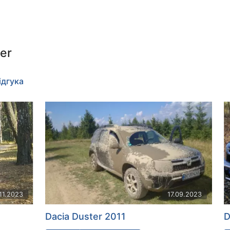
er
ідгука
.11.2023
17.09.2023
Dacia Duster 2011
D