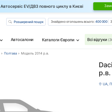
Зам
Автосервіс EV/ДВЗ повного циклу в Києві
Знайдено оголошень всього:
400 000
З
Розширений пошук
Автосалони
Всі відгуки
Каталоги Європи
(3
Полтава
Модель 2014 р.в.
Dac
р.в.
UA, П