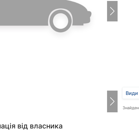
Види 
Знайде
ація від власника