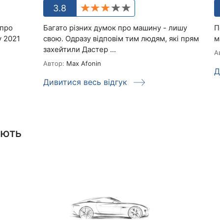
3.8
 про
Багато різних думок про машину - лишу
П
у 2021
свою. Одразу відповім тим людям, які прям
м
захейтили Дастер ...
А
Автор:
Max Afonin
Д
Дивитися весь відгук
ають