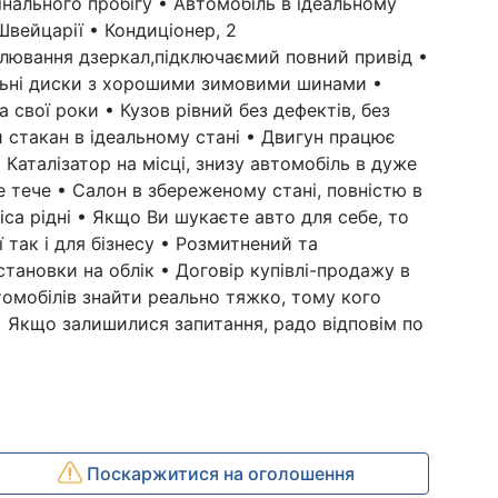
інального пробігу • Автомобіль в ідеальному
Швейцарії • Кондиціонер, 2
улювання дзеркал,підключаємий повний привід •
льні диски з хорошими зимовими шинами •
а свої роки • Кузов рівний без дефектів, без
 стакан в ідеальному стані • Двигун працює
 Каталізатор на місці, знизу автомобіль в дуже
не тече • Салон в збереженому стані, повністю в
ліса рідні • Якщо Ви шукаєте авто для себе, то
ї так і для бізнесу • Розмитнений та
тановки на облік • Договір купівлі-продажу в
томобілів знайти реально тяжко, тому кого
• Якщо залишилися запитання, радо відповім по
Поскаржитися на оголошення