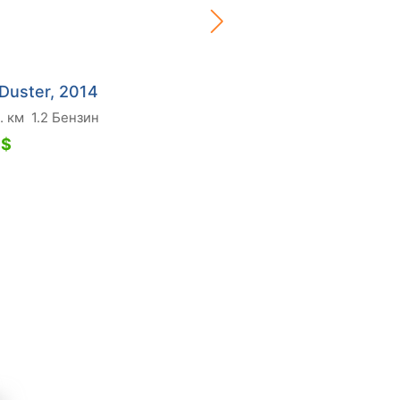
 Duster, 2014
Dacia Duster, 2011
. км
1.2 Бензин
134 тис. км
1.6 Бензин
 $
9 650 $