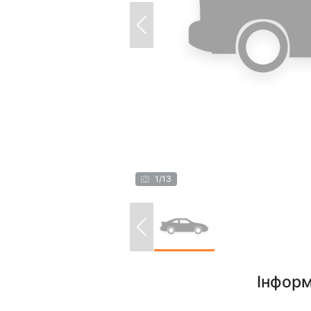
1
/
13
Інформ