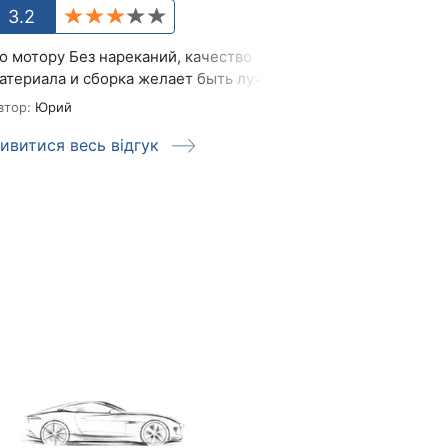
3.2
4.0
о мотору Без нареканий, качество
Свої вартість 
атериала и сборка желает быть лучше
необхідне при
комплектації.Д
втор:
Юрий
Автор:
Vetal
ивитися весь відгук
Дивитися вес