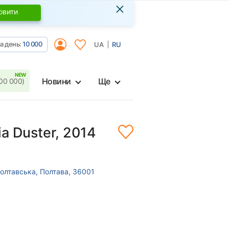
×
овити
а день:
10 000
UA
RU
Новини
Ще
00 000)
ia Duster, 2014
олтавська, Полтава, 36001