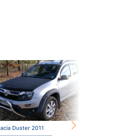
13.08.2021
acia Duster 2011
Dacia Duster