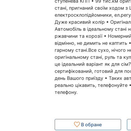
ступенева КПП • 99 тис.км ориг
стані, пригнаний своїм ходом з 
електросклопідйомники, ел.рег
Дуже красивий колір • Оригіна
Автомобіль в ідеальному стані н
ржавчини та корозії • Номерний
відмінно, не димить не каптить •
гарному стані.Все сухо, нічого 
оригінальному стані, руль та ку
це ідеальний варіант як для сім?
сертифікований, готовий для пос
день Вашого приїзду • Таких ав
реально цікавить, телефонуйте 
телефону.
В обране