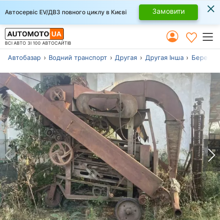
×
Замовити
Автосервіс EV/ДВЗ повного циклу в Києві
ВСІ АВТО ЗІ 100 АВТОСАЙТІВ
Автобазар
Водний транспорт
Другая
Другая Інша
Берегов