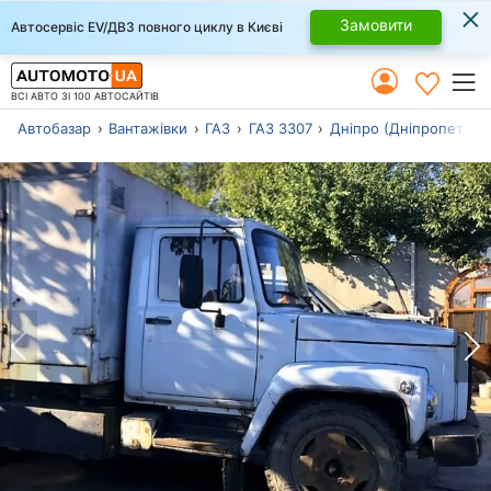
×
Замовити
Автосервіс EV/ДВЗ повного циклу в Києві
ВСІ АВТО ЗІ 100 АВТОСАЙТІВ
Автобазар
Вантажівки
ГАЗ
ГАЗ 3307
Дніпро (Дніпропетров