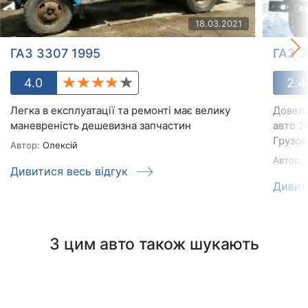
18.03.2021
ГАЗ 3307 1995
ГАЗ 
4.0
2.4
Легка в експлуатації та ремонті має велику
Довело
маневреність дешевизна запчастин
авто 2
Грузови
Автор:
Олексій
Автор:
B
Дивитися весь відгук
Дивит
З цим авто також шукають