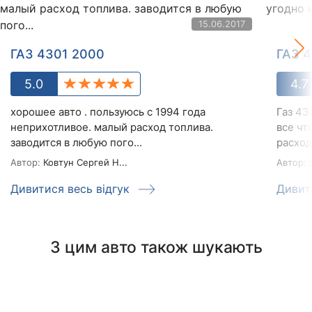
15.06.2017
ГАЗ 4301 2000
ГАЗ 4
5.0
4.7
хорошее авто . пользуюсь с 1994 года
Газ 43
неприхотливое. малый расход топлива.
все чт
заводится в любую пого...
расход 
Автор:
Ковтун Сергей Н...
Автор:
В
Дивитися весь відгук
Дивит
З цим авто також шукають