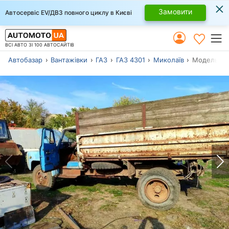
×
Замовити
Автосервіс EV/ДВЗ повного циклу в Києві
ВСІ АВТО ЗІ 100 АВТОСАЙТІВ
Автобазар
Вантажівки
ГАЗ
ГАЗ 4301
Миколаїв
Модель 199