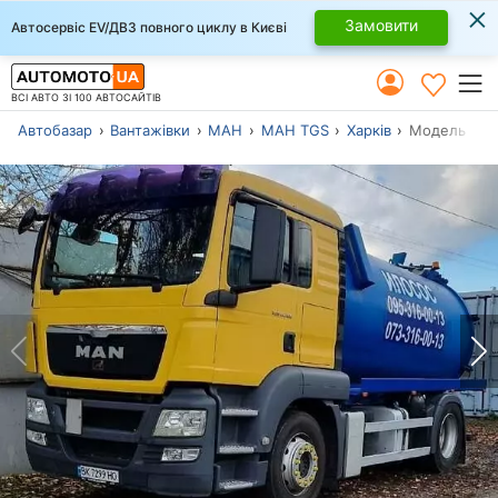
×
Замовити
Автосервіс EV/ДВЗ повного циклу в Києві
ВСІ АВТО ЗІ 100 АВТОСАЙТІВ
Автобазар
Вантажівки
МАН
МАН TGS
Харків
Модель 2008