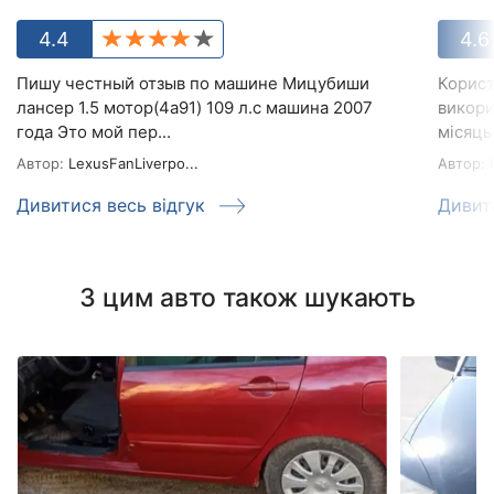
4.4
4.6
Пишу честный отзыв по машине Мицубиши
Корист
лансер 1.5 мотор(4а91) 109 л.с машина 2007
викори
года Это мой пер...
місяць 
Автор:
LexusFanLiverpo...
Автор:
І
Дивитися весь відгук
Дивит
З цим авто також шукають