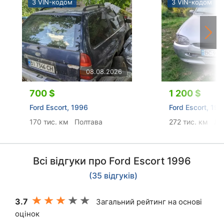
З VIN-кодом
З VIN-кодом
08.08.2026
700 $
1 200 $
Ford Escort, 1996
Ford Escort, 19
170 тис. км
Полтава
272 тис. км
Ль
Всі відгуки про Ford Escort 1996
(35 відгуків)
3.7
Загальний рейтинг на основі
оцінок