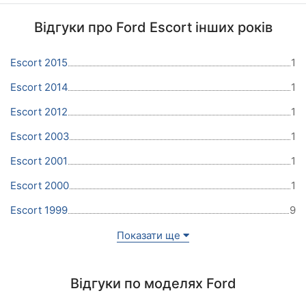
Відгуки про Ford Escort інших років
Escort 2015
1
Escort 2014
1
Escort 2012
1
Escort 2003
1
Escort 2001
1
Escort 2000
1
Escort 1999
9
Показати ще
Відгуки по моделях Ford