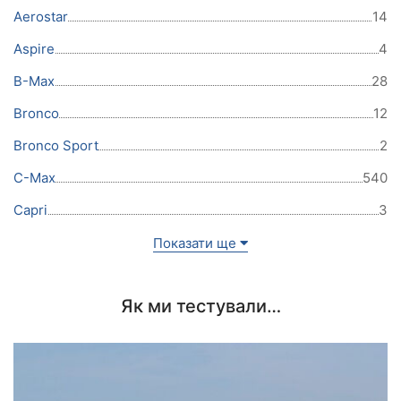
Aerostar
14
Aspire
4
B-Max
28
Bronco
12
Bronco Sport
2
C-Max
540
Capri
3
Показати ще
Як ми тестували…