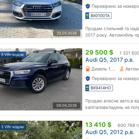
Перевірено за номеро
BX0100TA
Продам стильний та над
22.05.2026
2017 року. Автомобіль п
пошкодженнями, які були
29 500 $
1 321 60
З VIN-кодом
Audi Q5, 2017 р.в.
Дизель 1.98 л.
Автом
Перевірено за номеро
BX9414HO
Продаю власне авто,в в
06.06.2026
капіталовкладень не потр
виконувались вчасно,вся у
13 410 $
600 768 г
З VIN-кодом
Audi Q5, 2012 р.в.