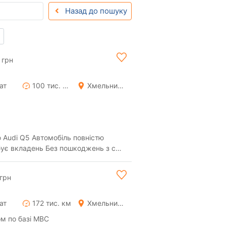
Назад до пошуку
 грн
ат
100 тис. км
Хмельницький
обіль повністю
бує вкладень Без пошкоджень з сша
а украї...
грн
ат
172 тис. км
Хмельницький
м по базі МВС