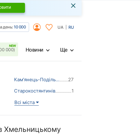
×
овити
а день:
10 000
UA
RU
Новини
Ще
00 000)
Кам'янець-Подільський
27
Старокостянтинів
1
Всі міста
 в Хмельницькому