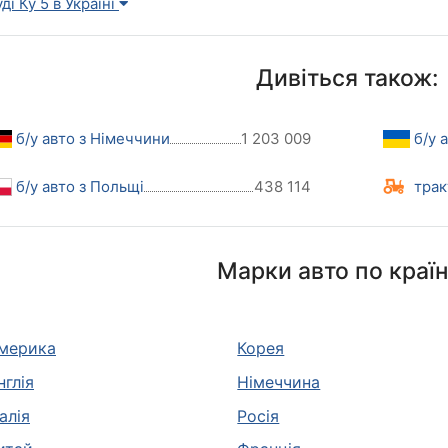
ді Ку 5 в Україні
Дивіться також:
б/у авто з Німеччини
1 203 009
б/у 
б/у авто з Польщі
438 114
трак
Марки авто по краї
мерика
Корея
нглія
Німеччина
талія
Росія