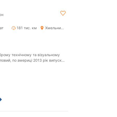
рн
ат
181 тис. км
Хмельницький
брому технічному та візуальному
ловий, по америці 2013 рік випуску,
і...