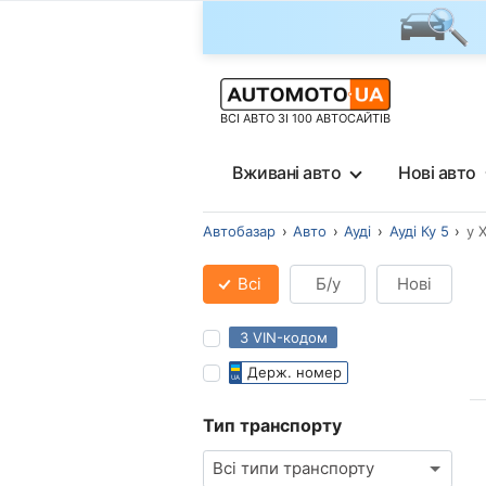
ВСІ АВТО ЗІ 100 АВТОСАЙТІВ
Вживані авто
Нові авто
Автобазар
Авто
Ауді
Ауді Ку 5
у 
Всі
Б/у
Нові
З VIN-кодом
Держ. номер
Тип транспорту
Всі типи транспорту