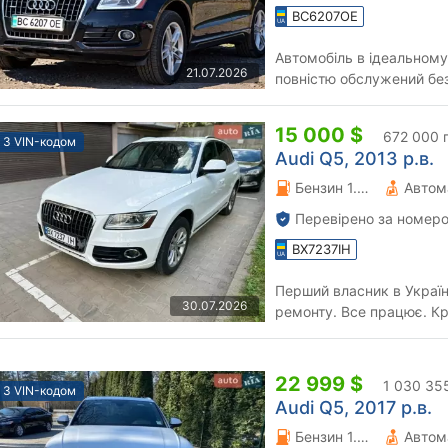
BC6207OE
Автомобіль в ідеальному
21.07.2026
повністю обслужений бе
переоформлення, можливи
15 000 $
672 000 
З VIN-кодом
Audi Q5, 2013 р.в.
Бензин 1.98 л.
Автом
Перевірено за номеро
BX7237IH
Перший власник в Україні
30.07.2026
ремонту. Все працює. Кр
повністю ціле. Фарбовани
22 999 $
1 030 35
З VIN-кодом
Audi Q5, 2017 р.в.
Бензин 1.98 л.
Автом