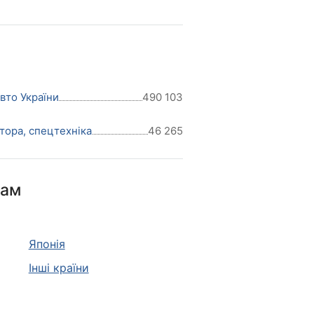
авто України
490 103
тора, спецтехніка
46 265
нам
Японія
Інші країни