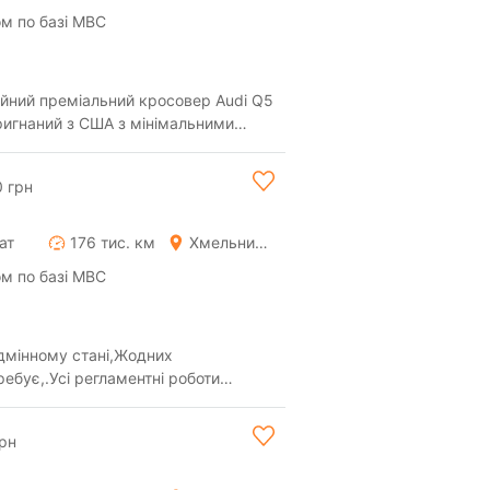
м по базі МВС
ійний преміальний кросовер Audi Q5
ригнаний з США з мінімальними
 профес...
0 грн
ат
176 тис. км
Хмельницький
м по базі МВС
ідмінному стані,Жодних
ебує,.Усі регламентні роботи
 рідній фарбі.Гот...
рн