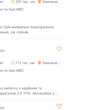
ат
261 тис. км
Хмельницький
м по базі МВС
, з США мінімальні пошкодження,
ніі, сів і поїхав
грн
ат
172 тис. км
Хмельницький
м по базі МВС
у випуску з надійним та
 2.0 TFSI. Автомобіль у
зуальному стан...
грн