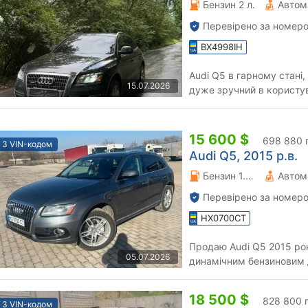
Бензин 2 л.
Автом
Перевірено за номеро
BX4998IH
Audi Q5 в гарному стані
15.07.2026
дуже зручний в користуван
15 600 $
698 880 
З VIN-кодом
Audi Q5, 2015 р.в.
Бензин 1.98 л.
Автом
Перевірено за номеро
HX0700CT
Продаю Audi Q5 2015 рок
05.07.2026
динамічним бензиновим двигуном
гарному технічному та ві
18 500 $
828 800 
З VIN-кодом