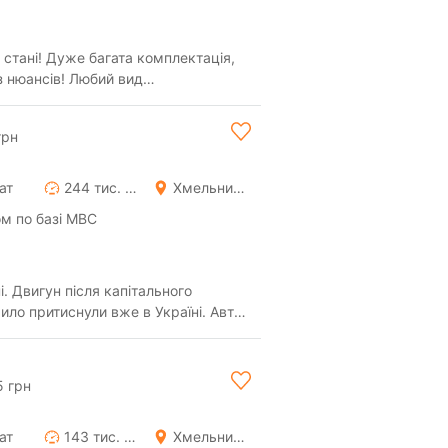
 стані! Дуже багата комплектація,
з нюансів! Любий вид
й продаж в лізинг...
грн
ат
244 тис. км
Хмельницький
м по базі МВС
. Двигун після капітального
ило притиснули вже в Україні. Авто
й капо...
5 грн
ат
143 тис. км
Хмельницький