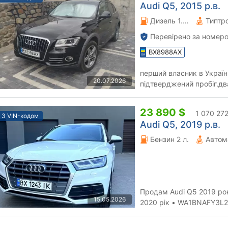
Audi Q5, 2015 р.в.
Дизель 1.97 л.
Типтро
Перевірено за номеро
BX8988AX
перший власник в Україні
20.07.2026
підтверджений пробіг.дв
комплекта ковриків. філь
23 890 $
1 070 272
З VIN-кодом
Audi Q5, 2019 р.в.
Бензин 2 л.
Автом
Продам Audi Q5 2019 рок
15.05.2026
2020 рік • WA1BNAFY3L2
задній бампер • Двигун G