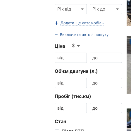
Рік від
Рік до
Додати ще автомобіль
Виключити авто з пошуку
$
Ціна
Об'єм двигуна (л.)
Пробіг (тис.км)
Стан