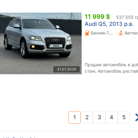
11 999 $
537 555 г
Audi Q5, 2013 р.в.
Бензин 1.98 л.
Автом
Продам автомобіль в до
31.07.2026
стані. Автомобіль рестай
на самій повній комлектац
1
2
3
4
5
(current)