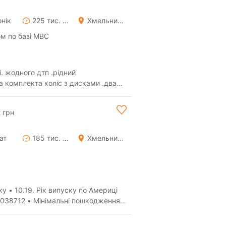
нік
225 тис. км
Хмельницький
м по базі МВС
. жодного дтп .рідний
а комплекта коліс з дисками .два
тра масла грм ...
 грн
ат
185 тис. км
Хмельницький
у • 10.19. Рік випуску по Америці
038712 • Мінімальні пошкодження в
EN ...