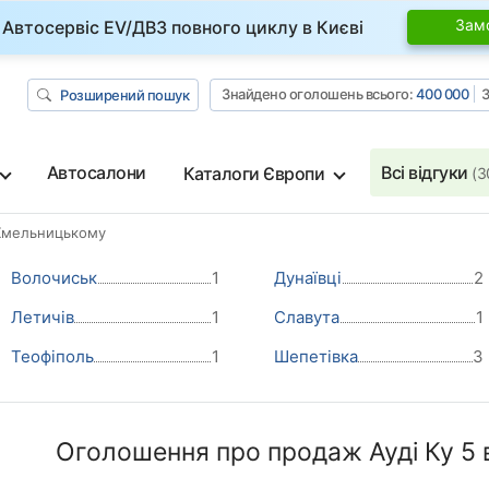
Зам
Автосервіс EV/ДВЗ повного циклу в Києві
Знайдено оголошень всього:
400 000
З
Розширений пошук
Автосалони
Всі відгуки
Каталоги Європи
(3
Хмельницькому
Волочиськ
1
Дунаївці
2
Летичів
1
Славута
1
Теофіполь
1
Шепетівка
3
Оголошення про продаж Ауді Ку 5