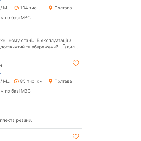
Ручна / Механіка
104 тис. км
Полтава
м по базі МВС
нічному стані... В експлуатації з
доглянутий та збережений... Їздила
.
н
.
Ручна / Механіка
85 тис. км
Полтава
м по базі МВС
мплекта резини.