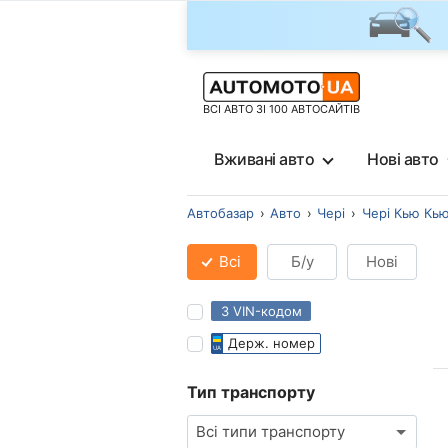
ВСІ АВТО ЗІ 100 АВТОСАЙТІВ
Вживані авто
Нові авто
Автобазар
Авто
Чері
Чері Кью Кь
Всі
Б/у
Нові
З VIN-кодом
Держ. номер
Тип транспорту
Всі типи транспорту