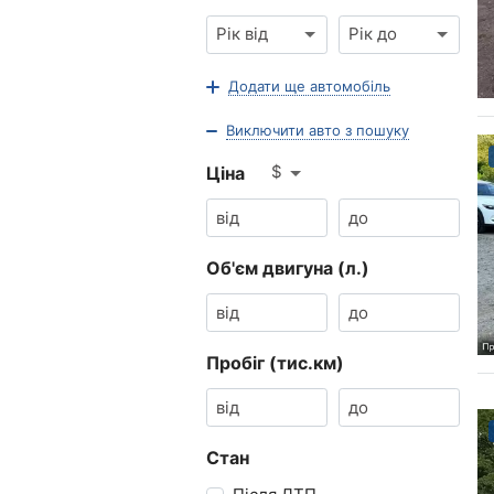
Рік від
Рік до
Додати ще автомобіль
Виключити авто з пошуку
$
Ціна
Об'єм двигуна (л.)
Пробіг (тис.км)
Стан