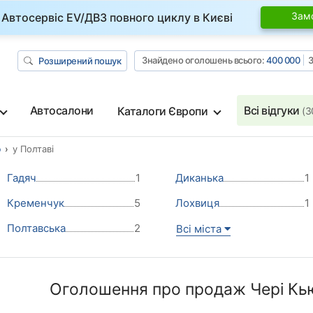
Зам
Автосервіс EV/ДВЗ повного циклу в Києві
Знайдено оголошень всього:
400 000
З
Розширений пошук
Автосалони
Всі відгуки
Каталоги Європи
(3
ю
у Полтаві
Гадяч
1
Диканька
1
Кременчук
5
Лохвиця
1
Полтавська
2
Всі міста
Оголошення про продаж Чері Кью