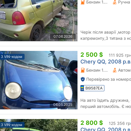
Бензин 1.1 л.
Черік після аварії ,мото
07.06.2026
капремонту,3 титана з 
2 500 $
111 925 гр
З VIN-кодом
Chery QQ, 2008 р.в
Бензин 1.08 л.
Автом
Перевірено за номеро
BI9587EA
На авто їздить дружина, 
06.05.2025
перший автомобіль. Є н
Всі деталі по телефону.
2 800 $
125 356 гр
З VIN-кодом
Chery QQ, 2008 р.в