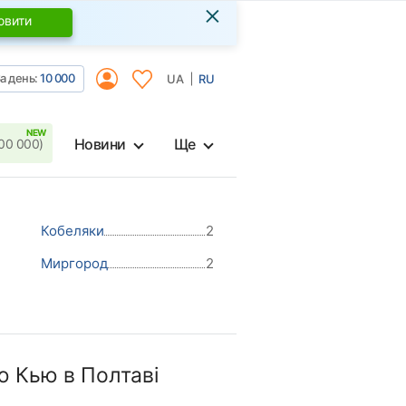
×
овити
а день:
10 000
UA
RU
Новини
Ще
00 000)
Кобеляки
2
Миргород
2
 Кью в Полтаві