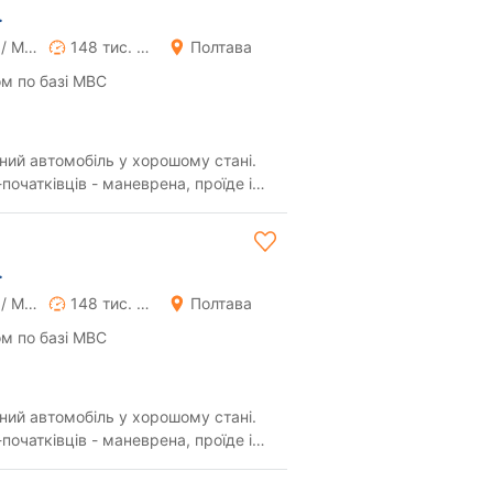
.
Ручна / Механіка
148 тис. км
Полтава
м по базі МВС
ий автомобіль у хорошому стані.
-початківців - маневрена, проїде і
і...
.
Ручна / Механіка
148 тис. км
Полтава
м по базі МВС
ий автомобіль у хорошому стані.
-початківців - маневрена, проїде і
і...