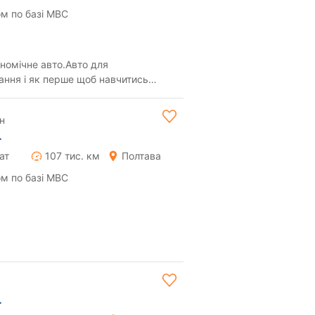
м по базі МВС
номічне авто.Авто для
ання і як перше щоб навчитись
н
.
ат
107 тис. км
Полтава
м по базі МВС
.