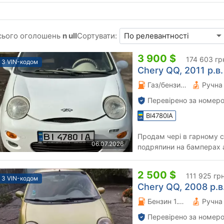
сього оголошень
n ull
Сортувати:
3 900 $
174 603 гр
З VIN-кодом
Chery QQ, 2011 р.в.
Газ/бензин 1.1 л.
Перевірено за номеро
BI4780IA
Продам чері в гарному с
06.07.2026
подряпини на бамперах 
працюе рівно їде бодро п
2 500 $
111 925 гр
З VIN-кодом
Chery QQ, 2008 р.в
Бензин 1.1 л.
Перевірено за номеро