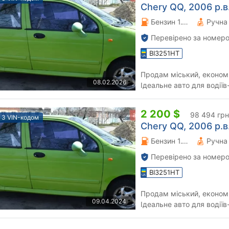
Chery QQ, 2006 р.в
Бензин 1.1 л.
Перевірено за номеро
BI3251HT
Продам міський, економн
08.02.2026
Ідеальне авто для водіїв
припаркується в місті скр
2 200 $
98 494 грн
З VIN-кодом
Chery QQ, 2006 р.в
Бензин 1.1 л.
Перевірено за номеро
BI3251HT
Продам міський, економн
09.04.2024
Ідеальне авто для водіїв
припаркується в місті скр