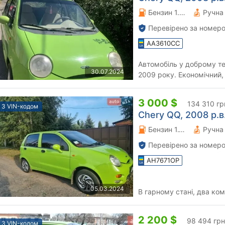
Бензин 1.08 л.
Перевірено за номеро
AA3610CC
Автомобіль у доброму тех
30.07.2024
2009 року. Економічний, 
жінка, без ДТП.. Все пр..
3 000 $
134 310 гр
З VIN-кодом
Chery QQ, 2008 р.в
Бензин 1.1 л.
Перевірено за номеро
AH7671OP
05.03.2024
В гарному стані, два ко
2 200 $
98 494 грн
З VIN-кодом