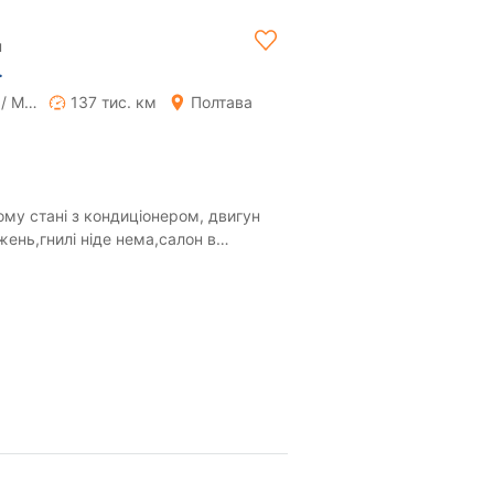
н
.
Ручна / Механіка
137 тис. км
Полтава
му стані з кондиціонером, двигун
ень,гнилі ніде нема,салон в