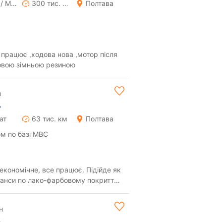
Ручна / Механіка
300 тис. км
Полтава
р працює ,ходова нова ,мотор після
новою зімньою резиною
н
.
ат
63 тис. км
Полтава
м по базі МВС
економічне, все працює. Підійде як
юанси по лако-фарбовому покриттю.
н
.