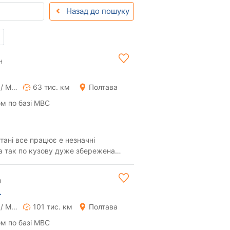
Назад до пошуку
н
Ручна / Механіка
63 тис. км
Полтава
м по базі МВС
тані все працює е незначні
а так по кузову дуже збережена
о комплектаці...
н
.
Ручна / Механіка
101 тис. км
Полтава
м по базі МВС