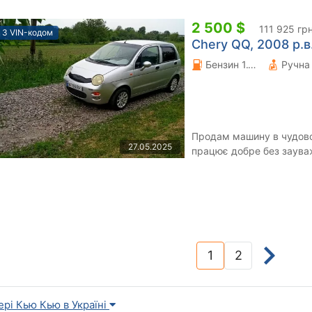
2 500 $
111 925 гр
З VIN-кодом
Chery QQ, 2008 р.в
Бензин 1.1 л.
Продам машину в чудово
27.05.2025
працює добре без зауваж
чудовому стані .
1
2
(current)
ері Кью Кью в Україні