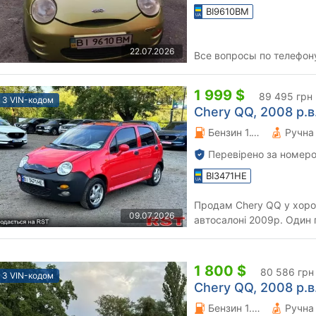
BI9610BM
22.07.2026
Все вопросы по телефон
1 999 $
89 495 грн
З VIN-кодом
Chery QQ, 2008 р.в
Бензин 1.1 л.
Перевірено за номеро
BI3471HE
Продам Chery QQ у хорош
09.07.2026
автосалоні 2009р. Один г
фарбі. Стекла оригінальні.
1 800 $
80 586 грн
З VIN-кодом
Chery QQ, 2008 р.в
Бензин 1.08 л.