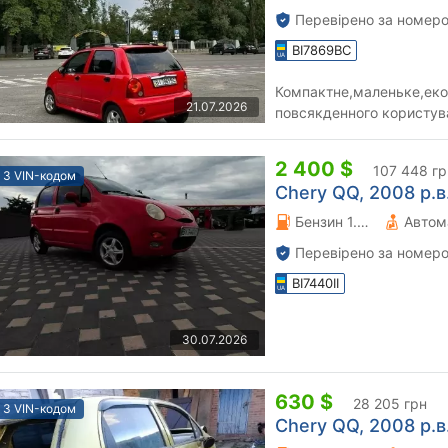
Перевірено за номеро
BI7869BC
Компактне,маленьке,еко
21.07.2026
повсякденного користув
їздити
2 400 $
107 448 гр
З VIN-кодом
Chery QQ, 2008 р.в
Бензин 1.08 л.
Автом
Перевірено за номеро
BI7440II
30.07.2026
630 $
28 205 грн
З VIN-кодом
Chery QQ, 2008 р.в