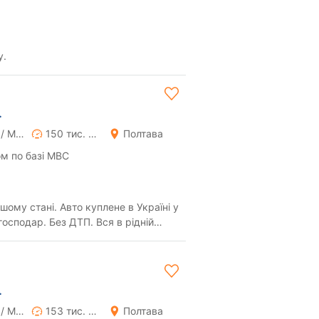
у.
.
Ручна / Механіка
150 тис. км
Полтава
м по базі МВС
ому стані. Авто куплене в Україні у
осподар. Без ДТП. Вся в рідній
...
.
Ручна / Механіка
153 тис. км
Полтава