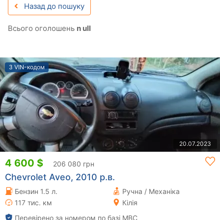
Назад до пошуку
Всього оголошень
n ull
З VIN-кодом
20.07.2023
4 600 $
206 080 грн
Chevrolet Aveo, 2010 р.в.
Бензин 1.5 л.
Ручна / Механіка
117 тис. км
Кілія
Перевірено за номером по базі МВС