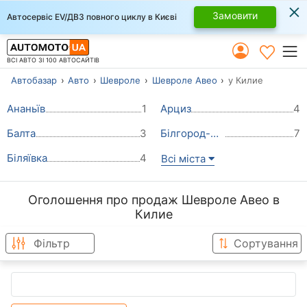
×
Замовити
Автосервіс EV/ДВЗ повного циклу в Києві
ВСІ АВТО ЗІ 100 АВТОСАЙТІВ
Автобазар
Авто
Шевроле
Шевроле Авео
у Килие
Ананьїв
1
Арциз
4
Балта
3
Білгород-Дністровський
7
Біляївка
4
Всі міста
Оголошення про продаж Шевроле Авео в
Килие
Фільтр
Сортування