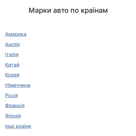
Марки авто по країнам
Америка
Англія
Італія
Китай
Корея
Німеччина
Росія
Франція
Японія
Інші країни