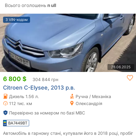
Всього оголошень
n ull
З VIN-кодом
28.06.2025
6 800 $
304 844 грн
Citroen C-Elysee, 2013 р.в.
Дизель 1.56 л.
Ручна / Механіка
112 тис. км
Олександрія
Перевірено за номером по базі МВС
BA7449BT
Автомобіль в гарному стані, купували його в 2018 році, пробіг