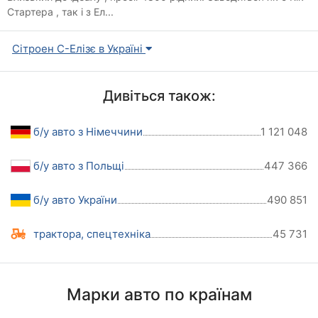
Стартера , так і з Ел...
Сітроен С-Елізє в Україні
Дивіться також:
б/у авто з Німеччини
1 121 048
б/у авто з Польщі
447 366
б/у авто України
490 851
трактора, спецтехніка
45 731
Марки авто по країнам