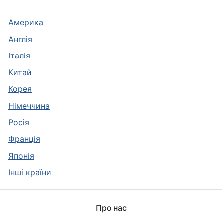
Америка
Англія
Італія
Китай
Корея
Німеччина
Росія
Франція
Японія
Інші країни
Про нас