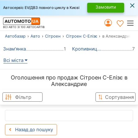
×
Замовити
Автосервіс EV/ДВЗ повного циклу в Києві
ВСІ АВТО ЗІ 100 АВТОСАЙТІВ
Автобазар
Авто
Сітроен
Сітроен С-Елізє
в Александрие
Знам'янка
1
Кропивницький (Кіровоград)
7
Всі міста
Оголошення про продаж Сітроен С-Елізє в
Александрие
Фільтр
Сортування
Назад до пошуку