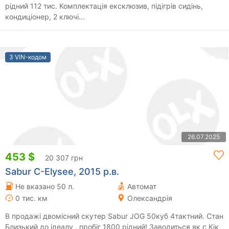
рідний 112 тис. Комплектація ексклюзив, підігрів сидінь,
кондиціонер, 2 ключі...
З VIN-кодом
26.07.2025
453 $
20 307 грн
Sabur C-Elysee, 2015 р.в.
Не вказано 50 л.
Автомат
0 тис. км
Олександрія
В продажі двомісний скутер Sabur JOG 50куб 4тактний. Стан
Близький до ідеалу , пробіг 1800 рідний! Заводиться як с Кік