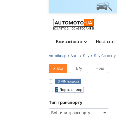
ВСІ АВТО ЗІ 100 АВТОСАЙТІВ
Вживані авто
Нові авто
Автобазар
Авто
Деу
Деу Сенс
у
Всі
Б/у
Нові
З VIN-кодом
Держ. номер
Тип транспорту
Всі типи транспорту