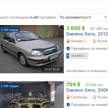
сього оголошень
n ull
Сортувати:
3 600 $
161 280 гр
З VIN-кодом
Daewoo Sens, 2012 
Бензин 13 л.
Перевірено за номеро
CB3669CC
22.07.2026
Автомобиль в отличном с
704 $
31 539 грн
З VIN-кодом
Daewoo Sens, 2006
Газ/бензин 0 л.
Перевірено за номеро