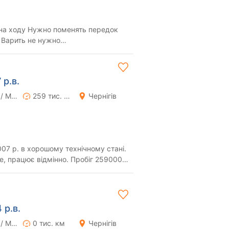
на ходу Нужно поменять передок
 Варить не нужно
овлений фаркоп Полное пер...
р.в.
Ручна / Механіка
259 тис. км
Чернігів
7 р. в хорошому технічному стані.
ре, працює відмінно. Пробіг 259000
к...
 р.в.
Ручна / Механіка
0 тис. км
Чернігів