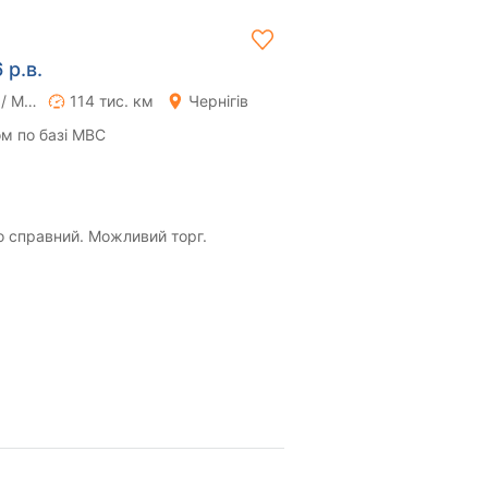
 р.в.
Ручна / Механіка
114 тис. км
Чернігів
м по базі МВС
о справний. Можливий торг.