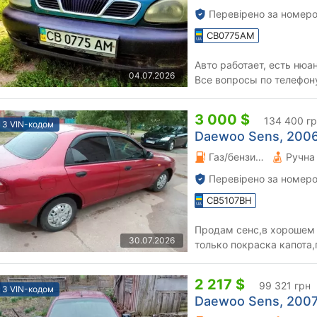
Перевірено за номеро
CB0775AM
Авто работает, есть нюа
04.07.2026
Все вопросы по телефон
3 000 $
134 400 г
З VIN-кодом
Daewoo Sens, 2006
Газ/бензин 1.3 л.
Перевірено за номеро
CB5107BH
Продам сенс,в хорошем 
30.07.2026
только покраска капота,
2 217 $
99 321 грн
З VIN-кодом
Daewoo Sens, 2007 