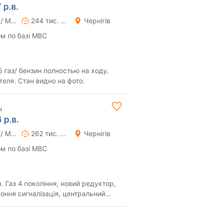
р.в.
Ручна / Механіка
244 тис. км
Чернігів
м по базі МВС
 газ/ бензин полностью на ходу.
еля. Стан видно на фото.
н
 р.в.
Ручна / Механіка
262 тис. км
Чернігів
м по базі МВС
в. Газ 4 покоління, новий редуктор,
...