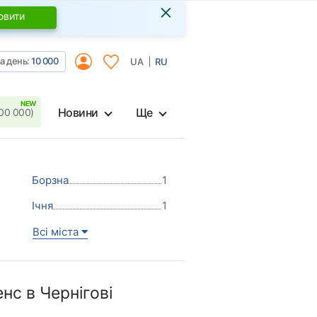
×
овити
а день:
10 000
UA
RU
Новини
Ще
00 000)
Борзна
1
Ічня
1
Всі міста
с в Чернігові