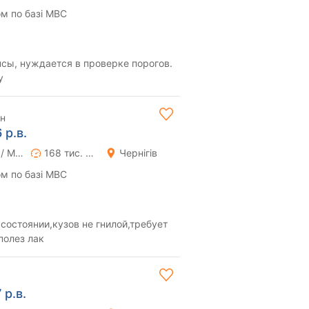
м по базі МВС
нсы, нуждается в проверке порогов.
у
рн
 р.в.
Ручна / Механіка
168 тис. км
Чернігів
м по базі МВС
состоянии,кузов не гнилой,требует
полез лак
р.в.