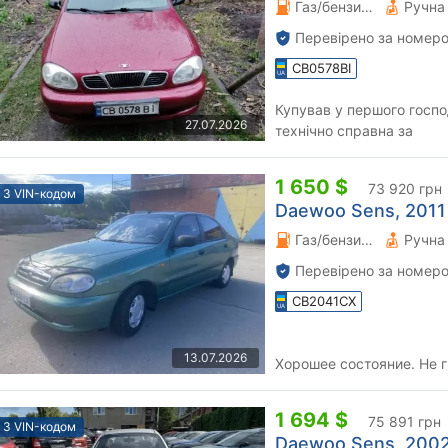
Газ/бензин 1.3 л.
Перевірено за номеро
CB0578BI
Купував у першого госп
27.07.2026
технічно справна за
1 650 $
73 920 грн
З VIN-кодом
Daewoo Sens, 2011 
Газ/бензин 1.3 л.
Перевірено за номеро
CB2041CX
13.07.2026
Хорошее состояние. Не г
1 694 $
75 891 грн
З VIN-кодом
Daewoo Sens, 2002