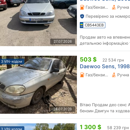
Газ/бензин 1.5 л.
Перевірено за номеро
CB5443EB
Продам авто на впевнено
27.07.2026
детальною інформацією 
503 $
22 534 грн
З VIN-кодом
Daewoo Sens, 1998 
Газ/бензин 1.3 л.
Вітаю Продам део сенс Авто потребує увагу Двигун 1.3 газ/
28.07.2026
бензин Двигун та ходов
по тех паспорту Щоб запу
1 300 $
58 239 грн
З VIN-кодом