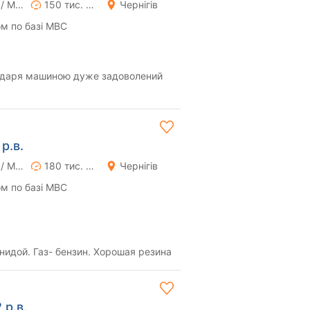
Ручна / Механіка
150 тис. км
Чернігів
м по базі МВС
одаря машиною дуже задоволений
р.в.
Ручна / Механіка
180 тис. км
Чернігів
м по базі МВС
нидой. Газ- бензин. Хорошая резина
 р.в.