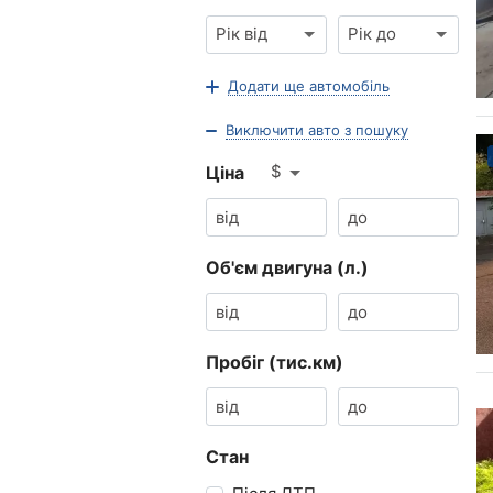
Рік від
Рік до
Додати ще автомобіль
Виключити авто з пошуку
$
Ціна
Об'єм двигуна (л.)
Пробіг (тис.км)
Стан