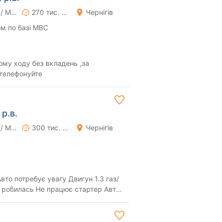
Ручна / Механіка
270 тис. км
Чернігів
м по базі МВС
му ходу без вкладень ,за
телефонуйте
р.в.
Ручна / Механіка
300 тис. км
Чернігів
а робилась Не працює стартер Авто
с...