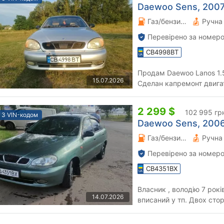
Daewoo Sens, 2007 
Газ/бензин 1.5 л.
Перевірено за номеро
CB4998BT
Продам Daewoo Lanos 1.5
15.07.2026
Сделан капремонт двигат
2 299 $
102 995 гр
З VIN-кодом
Daewoo Sens, 2006
Газ/бензин 0 л.
Перевірено за номеро
CB4351BX
Власник , володію 7 рокі
14.07.2026
вписаний у тп. Двох стороння сигналізація, центральний
замок. 2 комплекти резин