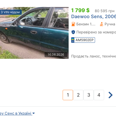
1 799 $
80 595 грн
З VIN-кодом
Daewoo Sens, 2006
Бензин 1.5 л.
Перевірено за номеро
AM5902EP
16.06.2026
Продаєть ланос, технічн
1
2
3
4
(current)
еу Сенс в Україні