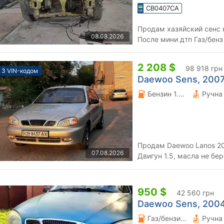
CB0407CA
Продам хазяйский сенс 
08.08.2026
После мини дтп Газ/бенз
нужнообработаний Устан
2 208 $
98 918 грн
З VIN-кодом
Daewoo Sens, 2007 
Бензин 1.5 л.
Продам Daewoo Lanos 200
07.08.2026
Двигун 1.5, масла не бе
км. Є фаркоп, два компле
950 $
42 560 грн
Daewoo Sens, 2004
Газ/бензин 1.3 л.