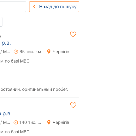
Назад до пошуку
н
р.в.
Ручна / Механіка
65 тис. км
Чернігів
м по базі МВС
остоянии, оригинальный пробег.
 р.в.
Ручна / Механіка
140 тис. км
Чернігів
м по базі МВС