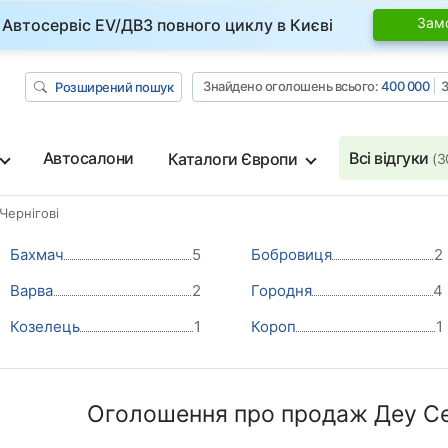
Зам
Автосервіс EV/ДВЗ повного циклу в Києві
Знайдено оголошень всього:
400 000
З
Розширений пошук
Автосалони
Всі відгуки
Каталоги Європи
(3
 Чернігові
Бахмач
5
Бобровиця
2
Варва
2
Городня
4
Козелець
1
Короп
1
Оголошення про продаж Деу Сен