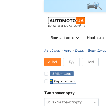
ВСІ АВТО ЗІ 100 АВТОСАЙТІВ
Вживані авто
Нові авто
Автобазар
Авто
Додж
Додж Джор
Всі
Б/у
Нові
З VIN-кодом
Держ. номер
Тип транспорту
Всі типи транспорту