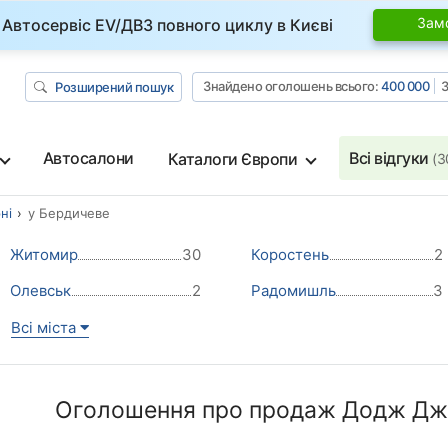
Зам
Автосервіс EV/ДВЗ повного циклу в Києві
Знайдено оголошень всього:
400 000
З
Розширений пошук
Автосалони
Всі відгуки
Каталоги Європи
(3
ні
у Бердичеве
Житомир
30
Коростень
2
Олевськ
2
Радомишль
3
Всі міста
Оголошення про продаж Додж Джо