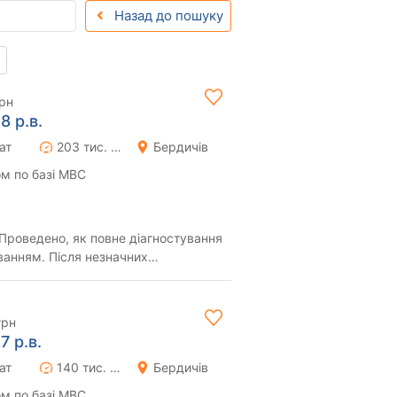
Назад до пошуку
рн
8 р.в.
ат
203 тис. км
Бердичів
м по базі МВС
 Проведено, як повне діагностування
уванням. Після незначних
), здійс...
грн
7 р.в.
ат
140 тис. км
Бердичів
м по базі МВС