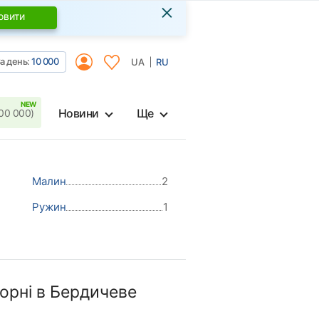
×
овити
а день:
10 000
UA
RU
Новини
Ще
00 000)
Малин
2
Ружин
1
рні в Бердичеве