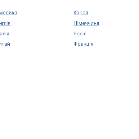
мерика
Корея
нглія
Німеччина
талія
Росія
итай
Франція