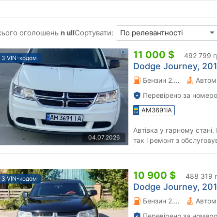
сього оголошень
n ull
Сортувати:
11 000 $
492 799 г
З VIN-кодом
Dodge Journey, 201
Бензин 2.36 л.
Автом
Перевірено за номеро
AM3691IA
Автівка у гарному стані.
04.07.2026
так і ремонт з обслугов
пошкоджень у США (є фото
10 900 $
488 319 
З VIN-кодом
Dodge Journey, 201
Бензин 2.36 л.
Автом
Перевірено за номеро