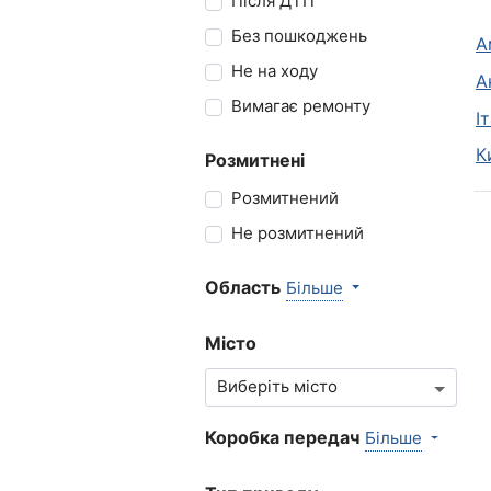
Після ДТП
Без пошкоджень
А
Не на ходу
А
Вимагає ремонту
І
К
Розмитнені
Розмитнений
Не розмитнений
Область
Більше
Місто
Коробка передач
Більше