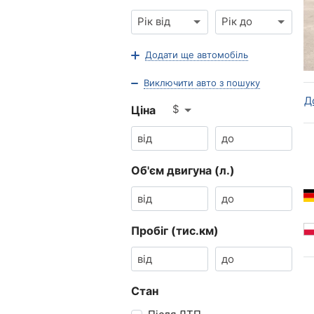
Рік від
Рік до
Додати ще автомобіль
Виключити авто з пошуку
Д
$
Ціна
Об'єм двигуна (л.)
Пробіг (тис.км)
Стан