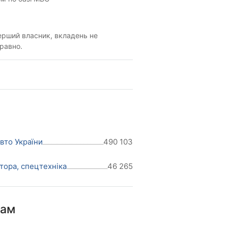
рший власник, вкладень не
равно.
авто України
490 103
тора, спецтехніка
46 265
нам