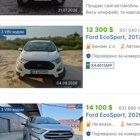
Продаю свій автомобіль.
21.07.2026
Весь інтерфейс та навігац
Площадки та автобізнесм
12 300 $
551 040 
З VIN-кодом
Ford EcoSport, 2017
Бензин 2 л.
Автом
Перевірено за номеро
KA4615MP
04.08.2026
14 100 $
631 680 г
З VIN-кодом
Ford EcoSport, 2020
Не вказано 1 л.
Автом
Перевірено за номеро