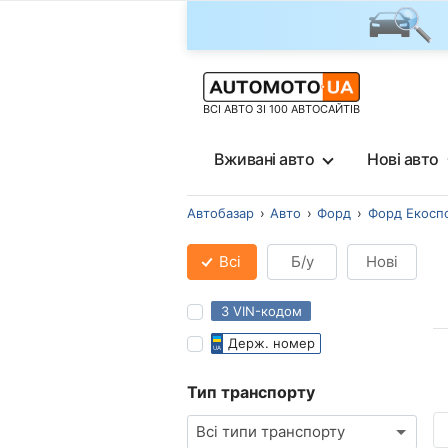
ВСІ АВТО ЗІ 100 АВТОСАЙТІВ
Вживані авто
Нові авто
Автобазар
Авто
Форд
Форд Екосп
Всі
Б/у
Нові
З VIN-кодом
Держ. номер
Тип транспорту
Всі типи транспорту