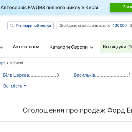
Зам
Автосервіс EV/ДВЗ повного циклу в Києві
Знайдено оголошень всього:
400 000
З
Розширений пошук
Автосалони
Всі відгуки
Каталоги Європи
(3
орт
у Києві
Біла Церква
3
Васильків
1
Всі міста
Оголошення про продаж Форд Ек