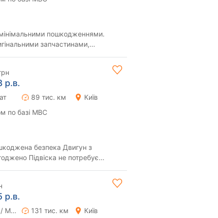
 мінімальними пошкодженнями.
игінальними запчастинами,
 водія яку було з...
грн
 р.в.
ат
89 тис. км
Київ
м по базі МВС
ушкоджена безпека Двигун з
оджено Підвіска не потребує
се функціонує Зроб...
н
 р.в.
Ручна / Механіка
131 тис. км
Київ