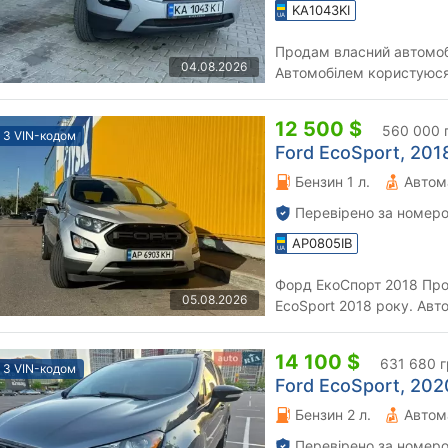
KA1043KI
Продам власний автомобі
04.08.2026
Автомобілем користуюся
готувалося. встановлене 
12 500 $
560 000 
З VIN-кодом
Ford EcoSport, 2018
Бензин 1 л.
Автом
Перевірено за номеро
AP0805IB
Форд ЕкоСпорт 2018 Продам надійний та доглянутий Ford
05.08.2026
EcoSport 2018 року. Авт
вимагає термінових вкла
14 100 $
631 680 г
З VIN-кодом
Ford EcoSport, 2020
Бензин 2 л.
Автом
Перевірено за номеро