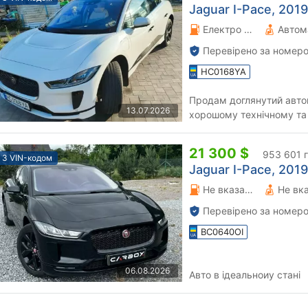
Jaguar I-Pace, 2019
Електро 0 л.
Автом
Перевірено за номеро
HC0168YA
Продам доглянутий автомо
13.07.2026
хорошому технічному та 
справне й не потребує до
21 300 $
953 601 
З VIN-кодом
Jaguar I-Pace, 2019
Не вказано 100 л.
Не вк
Перевірено за номеро
BC0640OI
06.08.2026
Авто в ідеальноиу стані