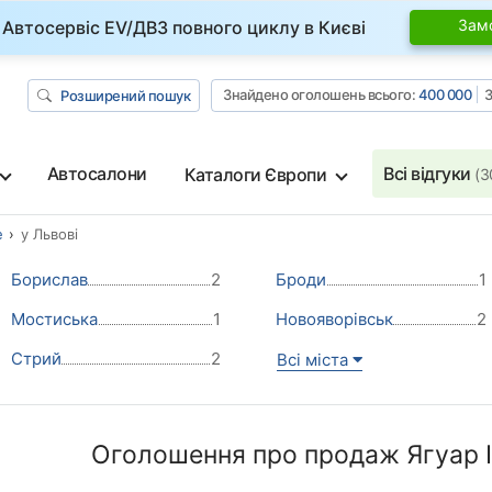
Зам
Автосервіс EV/ДВЗ повного циклу в Києві
Знайдено оголошень всього:
400 000
З
Розширений пошук
Автосалони
Всі відгуки
Каталоги Європи
(3
e
у Львові
Борислав
2
Броди
1
Мостиська
1
Новояворівськ
2
Стрий
2
Всі міста
Оголошення про продаж Ягуар I