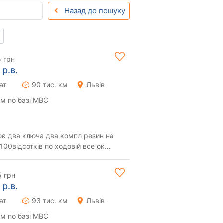
Назад до пошуку
5 грн
 р.в.
ат
90 тис. км
Львів
м по базі МВС
ює два ключа два компл резин на
100відсотків по ходовій все ок
игнано ...
5 грн
 р.в.
ат
93 тис. км
Львів
м по базі МВС