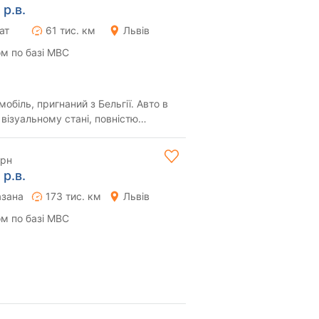
 р.в.
ат
61 тис. км
Львів
м по базі МВС
біль, пригнаний з Бельгії. Авто в
візуальному стані, повністю
даткови...
грн
 р.в.
азана
173 тис. км
Львів
м по базі МВС