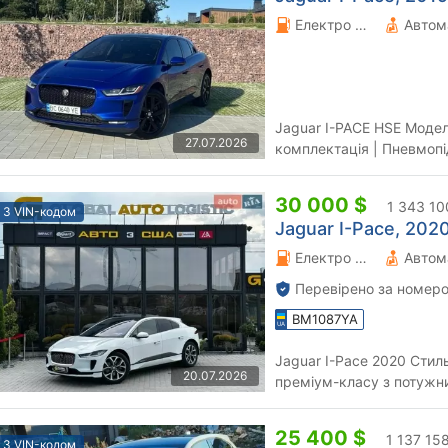
Електро 0 л.
Автом
Jaguar I-PACE HSE Моде
27.07.2026
комплектація | Пневмопідв
360° Автомобіль повніс
30 000 $
1 343 10
З VIN-кодом
Jaguar I-Pace, 2020
Електро 0 л.
Автом
Перевірено за номеро
BM1087YA
Jaguar I-Pace 2020 Стильний та сучасний кросовер
20.07.2026
преміум-класу з потужн
динамікою. Поєднує комфо
25 400 $
1 137 15
З VIN-кодом