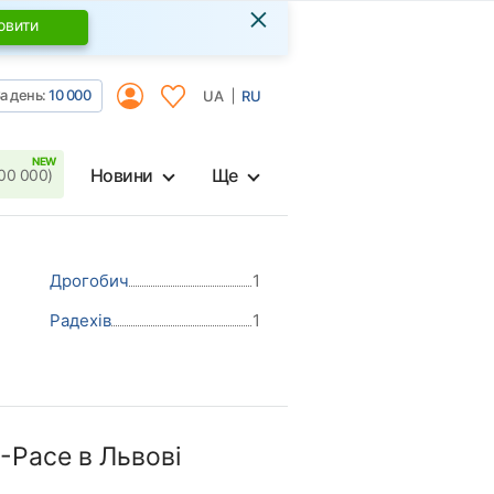
×
овити
а день:
10 000
UA
RU
Новини
Ще
00 000)
Дрогобич
1
Радехів
1
-Pace в Львові