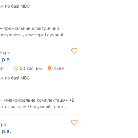
м по базі МВС
 — преміальний електричний
потужність, комфорт і сучасні
 HSE шкіряний ...
6 грн
 р.в.
ат
50 тис. км
Львів
м по базі МВС
1р- •Максимальна комплектація• •В
талі за тел• •Розумний торг•
грн
 р.в.