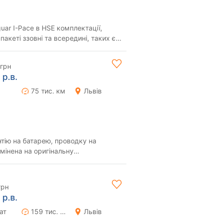
uar I-Pace в HSE комплектації,
еті ззовні та всередині, таких є
арне ...
грн
 р.в.
75 тис. км
Львів
тію на батарею, проводку на
мінена на оригінальну
вна болячка, яка вже...
грн
 р.в.
ат
159 тис. км
Львів