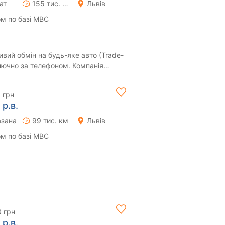
ат
155 тис. км
Львів
м по базі МВС
ключно за телефоном. Компанія
есій...
3 грн
 р.в.
азана
99 тис. км
Львів
м по базі МВС
0 грн
 р.в.