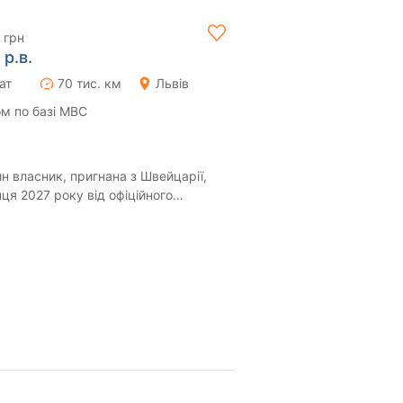
 грн
 р.в.
ат
70 тис. км
Львів
м по базі МВС
н власник, пригнана з Швейцарії,
нця 2027 року від офіційного
 ідеа...