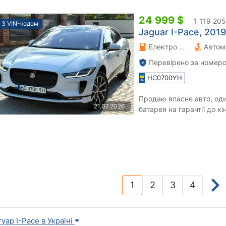
24 999 $
1 119 205
З VIN-кодом
Jaguar I-Pace, 2019
Електро 0 л.
Автом
Перевірено за номеро
HC0700YH
Продаю власне авто, оди
21.07.2026
батарея на гарантії до кі
сервісу, стан близький до
1
2
3
4
(current)
гуар I-Pace в Україні