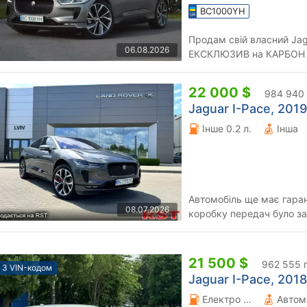
BC1000YH
Продам свій власний Jag
06.08.2026
ЕКСКЛЮЗИВ на КАРБОН пак
одиниці в Україні! Дуже г
22 000 $
984 940 
Jaguar I-Pace, 2019
Інше 0.2 л.
Інша
Автомобіль ще має гаран
08.07.2026
коробку передач було за
рестайлінгову (їхня осно
21 500 $
962 555 
З VIN-кодом
Jaguar I-Pace, 2018
Електро 0 л.
Автом