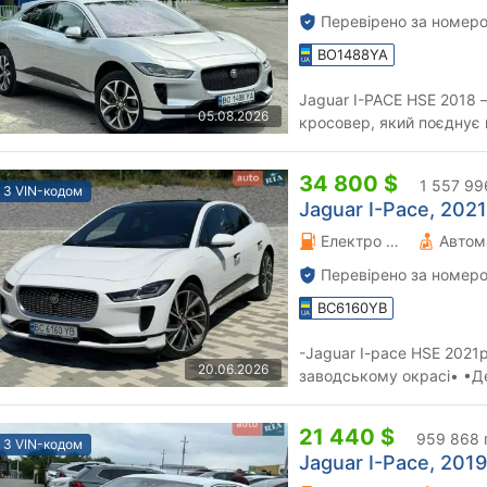
Перевірено за номеро
BO1488YA
Jaguar I-PACE HSE 2018
05.08.2026
кросовер, який поєднує 
технології. Комплектація
34 800 $
1 557 99
З VIN-кодом
Jaguar I-Pace, 2021
Електро 0 л.
Автом
Перевірено за номеро
BC6160YB
-Jaguar I-pace HSE 202
20.06.2026
заводському окрасі• •Де
Доставка у ваше місто!
21 440 $
959 868 
З VIN-кодом
Jaguar I-Pace, 2019