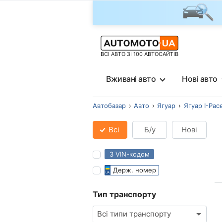
ВСІ АВТО ЗІ 100 АВТОСАЙТІВ
Вживані авто
Нові авто
Автобазар
Авто
Ягуар
Ягуар I-Pac
Всі
Б/у
Нові
З VIN-кодом
Держ. номер
Тип транспорту
Всі типи транспорту