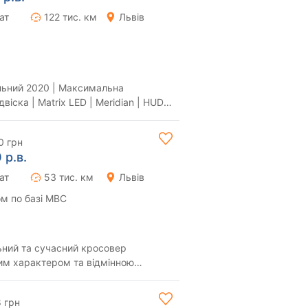
ат
122 тис. км
Львів
льний 2020 | Максимальна
іска | Matrix LED | Meridian | HUD |
тю обслу...
0 грн
 р.в.
ат
53 тис. км
Львів
м по базі МВС
им характером та відмінною
рт, керованість і...
8 грн