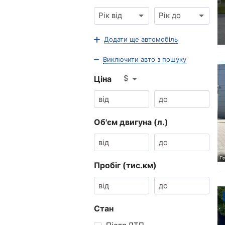
Рік від
Рік до
Додати ще автомобіль
Виключити авто з пошуку
$
Ціна
Об'єм двигуна (л.)
Пробіг (тис.км)
Стан