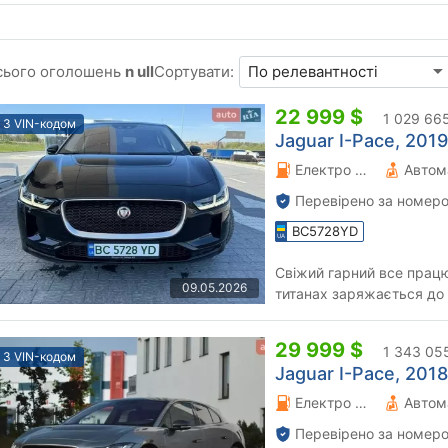
сього оголошень
n ull
Сортувати:
22 999 $
1 029 66
З VIN-кодом
Jaguar I-Pace, 2019
Електро 0 л.
Автом
Перевірено за номеро
BC5728YD
Свіжий гарний все прац
09.05.2026
титанах заряжається до 
дивитись фото та відео пр
29 999 $
1 343 05
З VIN-кодом
Jaguar I-Pace, 2018
Електро 0 л.
Автом
Перевірено за номеро