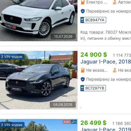
Електро 0 л.
Автом
Перевірено за номеро
BC8947YA
Код товара: 78027 Можливий обмін на будь-яке авто (Trade-
15.07.2026
in), питання з обміну ви
"Автопарк" гарантує проф
24 900 $
1 114 77
З VIN-кодом
Jaguar I-Pace, 2018
Не вказано 95 л.
Не вк
Перевірено за номеро
BC7297YB
06.08.2026
.
26 499 $
1 186 36
З VIN-кодом
Jaguar I-Pace, 2019