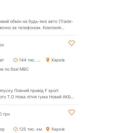
ключно за телефоном. Компанія
есій...
рн
ат
144 тис. км
Харків
м по базі МВС
ипуску Повний привід F sport
ого Т.О Нова літня гума Новий АКБ
Безпека...
0 грн
тор
125 тис. км
Харків