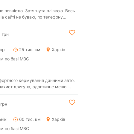
е повністю. Затягнута плівкою. Весь
 На сайті не буваю, по телефону
0 грн
тор
25 тис. км
Харків
м по базі МВС
го кермування данними авто.
захист двигуна, адаптивне меню,
 грн
нік
60 тис. км
Харків
м по базі МВС