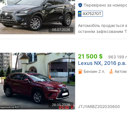
Перевірено за номеро
AX7527OT
Автомобіль продається ві
06.07.2026
останнім зафіксованим ТО н
комплектація: • Full
21 500 $
963 199 
Lexus NX, 2016 р.в.
Бензин 2 л.
Автом
28.05.2026
JTJYARBZ2G2030600