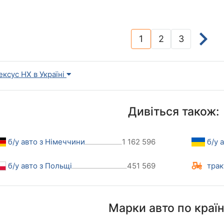
1
2
3
(current)
ексус НХ в Україні
Дивіться також:
б/у авто з Німеччини
1 162 596
б/у 
б/у авто з Польщі
451 569
трак
Марки авто по краї