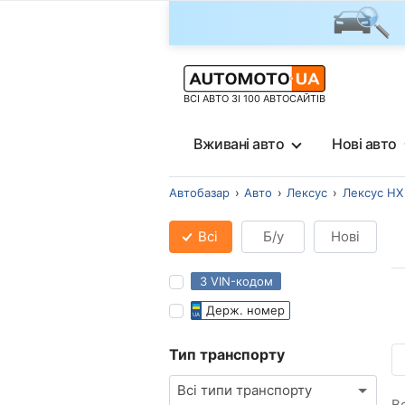
ВСІ АВТО ЗІ 100 АВТОСАЙТІВ
Вживані авто
Нові авто
Автобазар
Авто
Лексус
Лексус НХ
Всі
Б/у
Нові
З VIN-кодом
Держ. номер
Тип транспорту
Всі типи транспорту
В