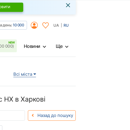
×
овити
а день:
10 000
UA
RU
Новини
Ще
00 000)
Всі міста
 НХ в Харкові
Назад до пошуку