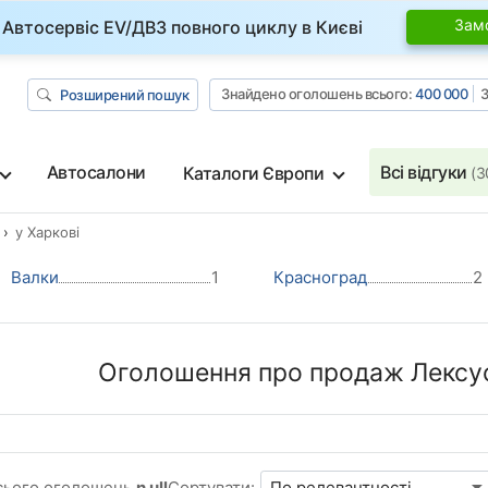
Зам
Автосервіс EV/ДВЗ повного циклу в Києві
Знайдено оголошень всього:
400 000
З
Розширений пошук
Автосалони
Всі відгуки
Каталоги Європи
(3
у Харкові
Валки
1
Красноград
2
Оголошення про продаж Лексус
сього оголошень
n ull
Сортувати: