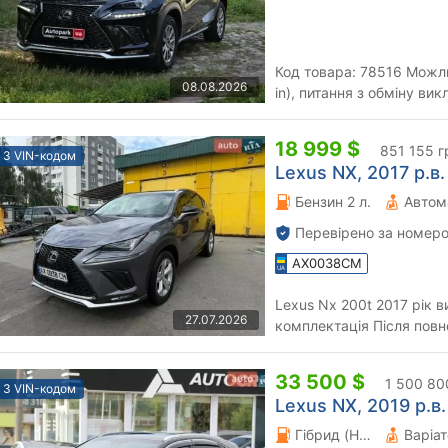
Код товара: 78516 Можливий обмін на будь-яке авто (Trade-
08.08.2026
in), питання з обміну ви
"Автопарк" гарантує проф
18 999 $
851 155 г
З VIN-кодом
Lexus NX, 2017 р.в.
Бензин 2 л.
Автом
Перевірено за номеро
AX0038CM
Lexus Nx 200t 2017 рік в
27.07.2026
комплектація Після повн
Комплект зимових коліс 
33 500 $
1 500 80
З VIN-кодом
Lexus NX, 2019 р.в.
Гібрид (HEV) 2.49 л.
Варіа