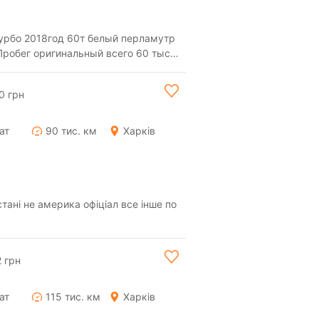
урбо 2018год 60т белый перламутр
ьное с...
0 грн
ат
90 тис. км
Харків
тані не америка офіціал все інше по
2 грн
ат
115 тис. км
Харків