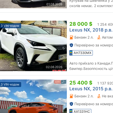
Купував на Шевченка у 2
01.08.2026
сколів немає. 2 комплект
машиною стежили і цінува
28 000 $
1 254 40
З VIN-кодом
Lexus NX, 2018 р.в.
Бензин 2 л.
Автом
Перевірено за номеро
AH7330MX
Авто приїхало з Канади.
02.06.2026
бампер.Безоппсность ці
Україні.
25 400 $
1 137 92
З VIN-кодом
Lexus NX, 2015 р.в.
Бензин 2 л.
Не вк
Перевірено за номеро
AX1331HC