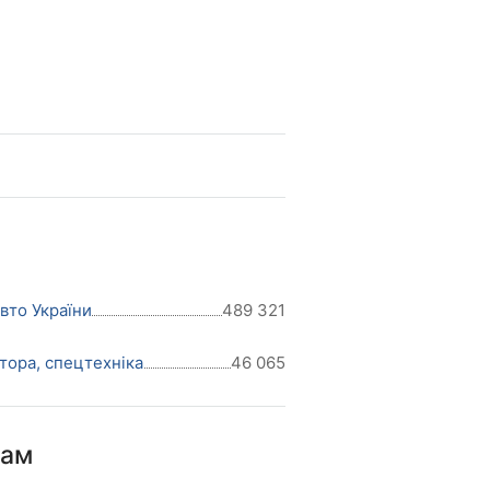
авто України
489 321
тора, спецтехніка
46 065
нам