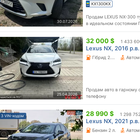
KX1300KX
Продам LEXUS NX-300 т
30.07.2026
в идеальном состоянии Пробег оригинальный всего 60 тыс
(пробег реальный ) идеал
32 000 $
1 433 60
Lexus NX, 2016 р.в.
Гібрид 2.5 л.
Автом
Продам авто в гарному с
25.04.2026
телефону
28 990 $
1 298 75
З VIN-кодом
Lexus NX, 2021 р.в.
Бензин 2 л.
Автом