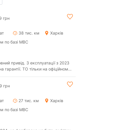
9 грн
ат
38 тис. км
Харків
м по базі МВС
вний привід. З експлуатації з 2023
на гарантії. ТО тільки на офіційному
9 грн
ат
27 тис. км
Харків
м по базі МВС