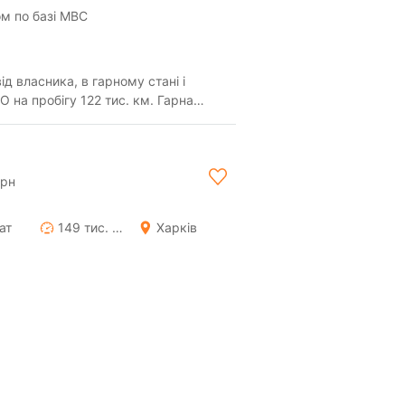
м по базі МВС
д власника, в гарному стані і
а пробігу 122 тис. км. Гарна
 LED опти...
грн
ат
149 тис. км
Харків