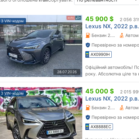
45 900 $
2 056 31
З VIN-кодом
Lexus NX, 2022 р.в.
Бензин 2.49 л.
Автом
Перевірено за номеро
AX0990IH
Офіційний автомобіль! По
28.07.2026
року. Абсолютна ціле та 
сервісі. 2 комплекта...
45 000 $
2 015 99
З VIN-кодом
Lexus NX, 2022 р.в.
Бензин 2.49 л.
Автом
Перевірено за номеро
AX8888EC