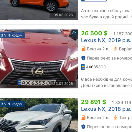
Авто технічно обслугован
05.08.2026
час була в одній родині.
відповім на всі питання.
26 500 $
1 187 20
З VIN-кодом
Lexus NX, 2019 р.в.
Бензин 2 л.
Варіа
Перевірено за номеро
AX6353OO
Є все необхідне для комфортно
13.05.2026
Додатково встановлено 
зимова та літня гума.
29 891 $
1 339 116
З VIN-кодом
Lexus NX, 2018 р.в.
Бензин 2 л.
Типтро
Перевірено за номеро