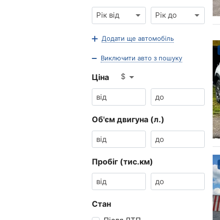
Рік від
Рік до
Додати ще автомобіль
Виключити авто з пошуку
$
Ціна
Об'єм двигуна (л.)
Пробіг (тис.км)
Стан