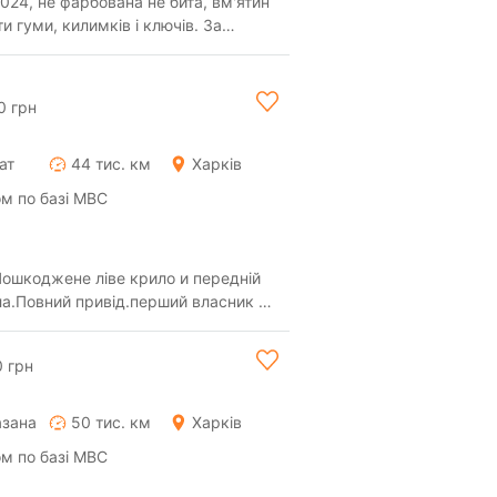
024, не фарбована не бита, вм'ятин
и гуми, килимків і ключів. За
ли, ...
0 грн
ат
44 тис. км
Харків
м по базі МВС
Пошкоджене ліве крило и передній
ла.Повний привід.перший власник в
0 грн
азана
50 тис. км
Харків
м по базі МВС