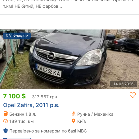
т.км! НЕ битий, НЕ фарбов...
З VIN-кодом
14.05.2026
7 100 $
317 867 грн
Opel Zafira, 2011 р.в.
Бензин 1.8 л.
Ручна / Механіка
189 тис. км
Київ
Перевірено за номером по базі МВС