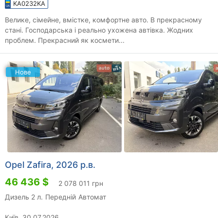
KA0232KA
Велике, сімейне, вмістке, комфортне авто. В прекрасному
стані. Господарська і реально ухожена автівка. Жодних
проблем. Прекрасний як космети...
Нове
Opel Zafira, 2026 р.в.
46 436 $
2 078 011 грн
Дизель 2 л.
Передній
Автомат
Київ, 30.07.2026