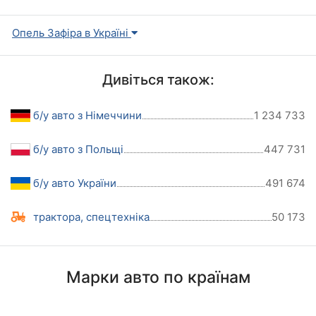
Опель Зафіра в Україні
Дивіться також:
б/у авто з Німеччини
1 234 733
б/у авто з Польщі
447 731
б/у авто України
491 674
трактора, спецтехніка
50 173
Марки авто по країнам