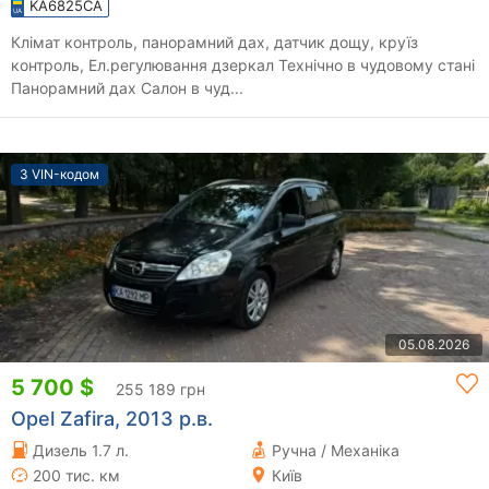
KA6825CA
Клімат контроль, панорамний дах, датчик дощу, круїз
контроль, Ел.регулювання дзеркал Технічно в чудовому стані
Панорамний дах Салон в чуд...
З VIN-кодом
05.08.2026
5 700 $
255 189 грн
Opel Zafira, 2013 р.в.
Дизель 1.7 л.
Ручна / Механіка
200 тис. км
Київ