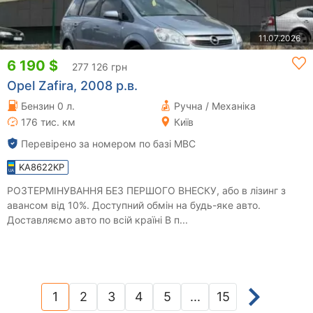
11.07.2026
6 190 $
277 126 грн
Opel Zafira, 2008 р.в.
Бензин 0 л.
Ручна / Механіка
176 тис. км
Київ
Перевірено за номером по базі МВС
KA8622KP
РОЗТЕРМІНУВАННЯ БЕЗ ПЕРШОГО ВНЕСКУ, або в лізинг з
авансом від 10%. Доступний обмін на будь-яке авто.
Доставляємо авто по всій країні В п...
1
2
3
4
5
...
15
(current)