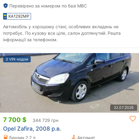
Перевірено за номером по базі МВС
KA1292MP
Автомобіль у хорошому стані, особливих вкладень не
потребує. По кузову все ціле, салон доглянутий. Решта
інформації за телефоном.
З VIN-кодом
22.07.2026
7 700 $
344 729 грн
Opel Zafira, 2008 р.в.
Бензин 2.2 л.
Автомат