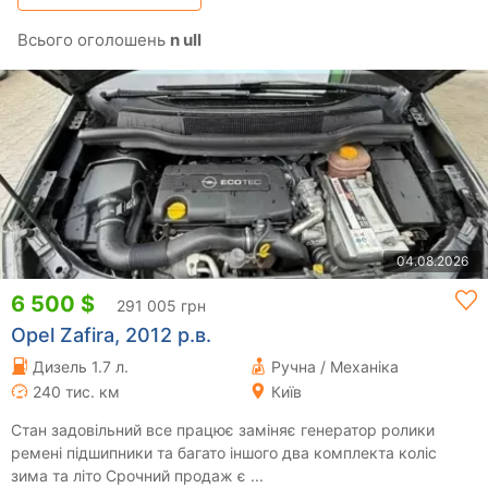
Всього оголошень
n ull
04.08.2026
6 500 $
291 005 грн
Opel Zafira, 2012 р.в.
Дизель 1.7 л.
Ручна / Механіка
240 тис. км
Київ
Стан задовільний все працює заміняє генератор ролики
ремені підшипники та багато іншого два комплекта коліс
зима та літо Срочний продаж є ...