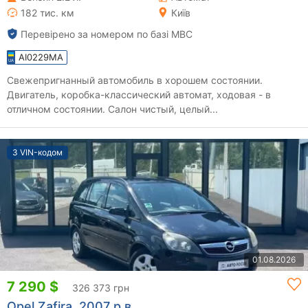
182 тис. км
Київ
Перевірено за номером по базі МВС
AI0229MA
Свежепригнанный автомобиль в хорошем состоянии.
Двигатель, коробка-классический автомат, ходовая - в
отличном состоянии. Салон чистый, целый...
З VIN-кодом
01.08.2026
7 290 $
326 373 грн
Opel Zafira, 2007 р.в.