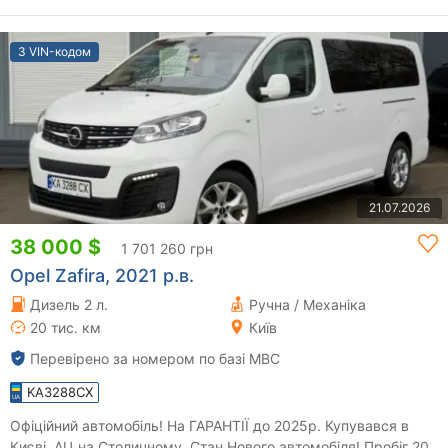
З VIN-кодом
21.07.2026
38 000 $
1 701 260 грн
Opel Zafira, 2021 р.в.
Дизель 2 л.
Ручна / Механіка
20 тис. км
Київ
Перевірено за номером по базі МВС
KA3288CX
Офіційний автомобіль! На ГАРАНТІЇ до 2025р. Купувався в
Києві, АЦ на Столичному. Стан Нового автомобіля! Пробіг 20