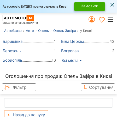
×
Замовити
Автосервіс EV/ДВЗ повного циклу в Києві
ВСІ АВТО ЗІ 100 АВТОСАЙТІВ
Автобазар
Авто
Опель
Опель Зафіра
у Києві
Баришівка
1
Біла Церква
42
Березань
1
Богуслав
2
Бориспіль
16
Всі міста
Оголошення про продаж Опель Зафіра в Києві
Фільтр
Сортування
Назад до пошуку