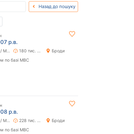
Назад до пошуку
н
07 р.в.
Ручна / Механіка
180 тис. км
Броди
м по базі МВС
н
08 р.в.
Ручна / Механіка
228 тис. км
Броди
м по базі МВС