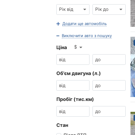
Рік від
Рік до
Додати ще автомобіль
Виключити авто з пошуку
$
Ціна
Об'єм двигуна (л.)
Пробіг (тис.км)
Стан