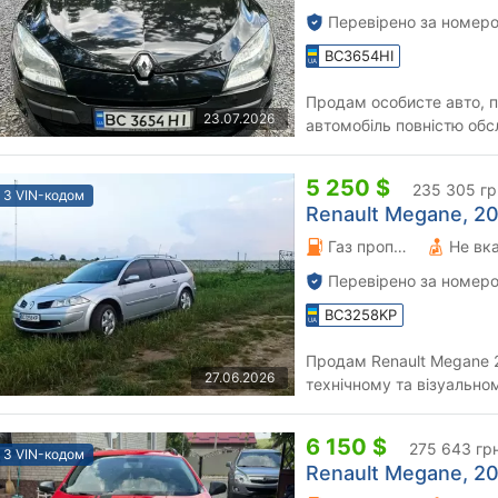
Перевірено за номеро
BC3654HI
Продам особисте авто, п
23.07.2026
автомобіль повністю обс
замінено комплект щепл
5 250 $
235 305 гр
З VIN-кодом
Renault Megane, 20
Газ пропан-бутан \ Бензин 1.6 л.
Не вк
Перевірено за номеро
BC3258KP
Продам Renault Megane 2, 2007 рік. Авт
27.06.2026
технічному та візуальном
Гаражне зберіган
6 150 $
275 643 гр
З VIN-кодом
Renault Megane, 20