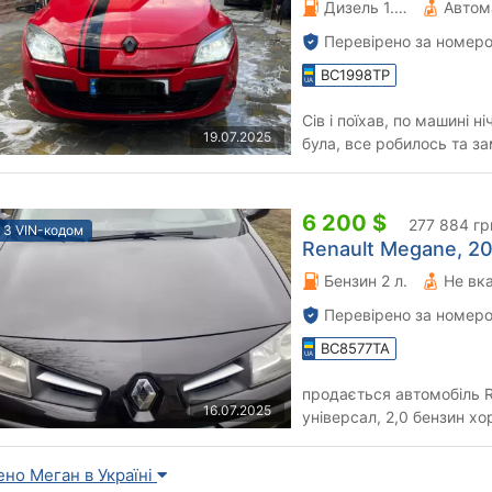
Дизель 1.46 л.
Автом
Перевірено за номеро
BC1998TP
Сів і поїхав, по машині ні
19.07.2025
була, все робилось та з
ледлампи DECKER (не слі.
6 200 $
277 884 гр
З VIN-кодом
Renault Megane, 20
Бензин 2 л.
Не вк
Перевірено за номеро
BC8577TA
продається автомобіль Renaul
16.07.2025
універсал, 2,0 бензин хороша комплектація, панорама,
збережений салон, машин
ено Меган в Україні