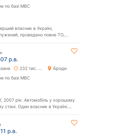
м по базі МВС
ерший власник в Україні,
лужений, проведено повне ТО,
ення.
н
07 р.в.
азана
232 тис. км
Броди
м по базі МВС
омобіль у хорошому
у стані. Один власник в Україні.
ня. Проб...
н
11 р.в.