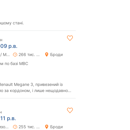
шому стані.
рн
09 р.в.
Ручна / Механіка
266 тис. км
Броди
м по базі МВС
enault Megane 3, привезений із
уло за кордоном, і лише нещодавно
еред ...
н
11 р.в.
Роботизована
255 тис. км
Броди