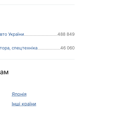
авто України
488 849
тора, спецтехніка
46 060
нам
Японія
Інші країни