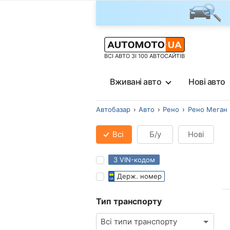
ВСІ АВТО ЗІ 100 АВТОСАЙТІВ
Вживані авто
Нові авто
Автобазар
Авто
Рено
Рено Меган
Всі
Б/у
Нові
З VIN-кодом
Держ. номер
Тип транспорту
Всі типи транспорту