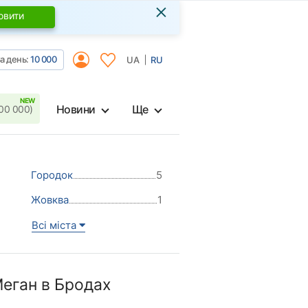
×
овити
а день:
10 000
UA
RU
Новини
Ще
00 000)
Городок
5
Жовква
1
Всі міста
еган в Бродах