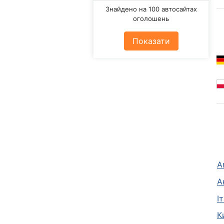
Знайдено на 100 автосайтах
оголошень
Показати
А
А
І
К