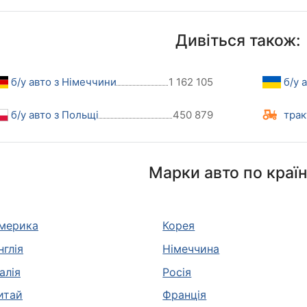
Дивіться також:
б/у авто з Німеччини
1 162 105
б/у 
б/у авто з Польщі
450 879
трак
Марки авто по краї
мерика
Корея
нглія
Німеччина
талія
Росія
итай
Франція