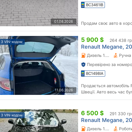
BC3461IB
01.08.2026
Продам своє авто в хоро
5 900 $
264 438 г
З VIN-кодом
Renault Megane, 20
Дизель 1.46 л.
Перевірено за номеро
BC1498IA
Продається автомобіль R
11.06.2026
Швеції. Авто весь час б
повернулось в Україну. П
6 500 $
291 330 гр
З VIN-кодом
Renault Megane, 20
Дизель 1.5 л.