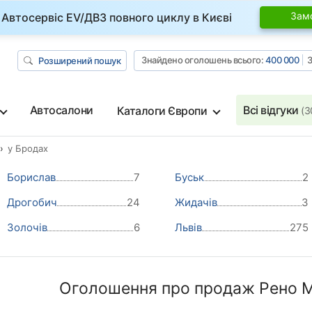
Зам
Автосервіс EV/ДВЗ повного циклу в Києві
Знайдено оголошень всього:
400 000
З
Розширений пошук
Автосалони
Всі відгуки
Каталоги Європи
(3
у Бродах
Борислав
7
Буськ
2
Дрогобич
24
Жидачів
3
Золочів
6
Львів
275
Оголошення про продаж Рено М