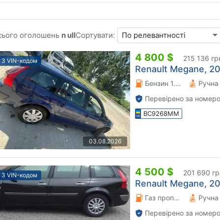
сього оголошень
n ull
Сортувати:
4 800 $
215 136 гр
З VIN-кодом
Renault Megane, 20
Бензин 1.39 л.
Перевірено за номеро
BC9268MM
03.08.2026
4 500 $
201 690 гр
З VIN-кодом
Renault Megane, 20
Газ пропан-бутан \ Бензин 1.6 л.
Перевірено за номеро