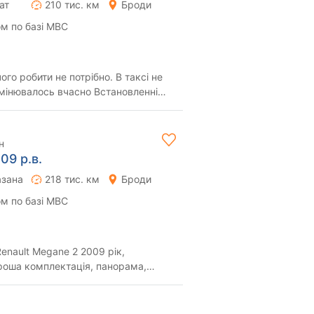
ат
210 тис. км
Броди
м по базі МВС
чого робити не потрібно. В таксі не
амінювалось вчасно Встановленні
..
н
09 р.в.
азана
218 тис. км
Броди
м по базі МВС
t Megane 2 2009 рік,
у повністю сп...