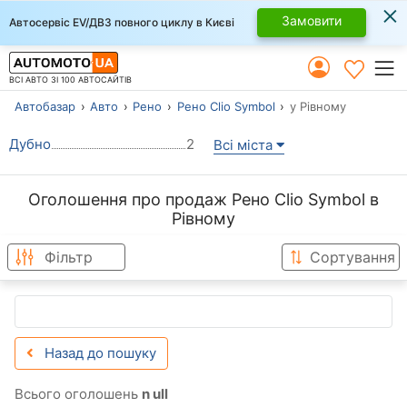
×
Замовити
Автосервіс EV/ДВЗ повного циклу в Києві
ВСІ АВТО ЗІ 100 АВТОСАЙТІВ
Автобазар
Авто
Рено
Рено Clio Symbol
у Рівному
Дубно
2
Всі міста
Оголошення про продаж Рено Clio Symbol в
Рівному
Фільтр
Сортування
Назад до пошуку
Всього оголошень
n ull