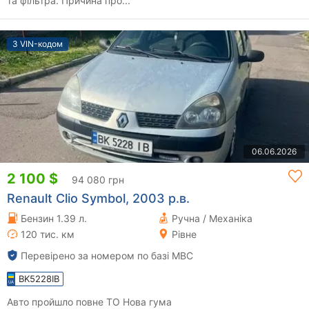
та фільтра. Причина про...
З VIN-кодом
06.06.2026
2 100 $
94 080 грн
Renault Clio Symbol, 2003 р.в.
Бензин 1.39 л.
Ручна / Механіка
120 тис. км
Рівне
Перевірено за номером по базі МВС
BK5228IB
Авто пройшло повне ТО Нова гума