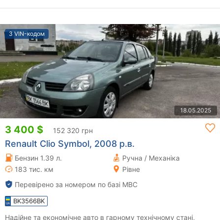
З VIN-кодом
18.05.2025
3 400 $
152 320 грн
Renault Clio Symbol, 2008 р.в.
Бензин 1.39 л.
Ручна / Механіка
183 тис. км
Рівне
Перевірено за номером по базі МВС
BK3566BK
Надійне та економічне авто в гарному технічному стані,