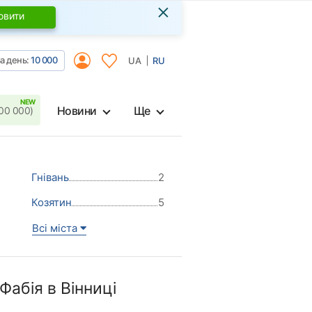
×
овити
а день:
10 000
UA
RU
Новини
Ще
00 000)
Гнівань
2
Козятин
5
Всі міста
абія в Вінниці