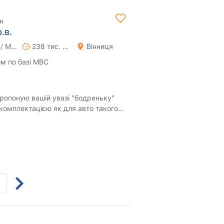
н
.в.
Ручна / Механіка
238 тис. км
Вінниця
м по базі МВС
Пропоную вашій увазі "бодреньку"
комплектацією як для авто такого
двигу...