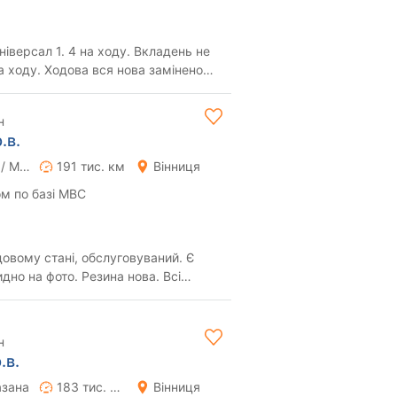
іверсал 1. 4 на ходу. Вкладень не
а ходу. Ходова вся нова замінено
іл...
н
.в.
Ручна / Механіка
191 тис. км
Вінниця
м по базі МВС
овому стані, обслуговуваний. Є
идно на фото. Резина нова. Всі
орг мож...
н
.в.
азана
183 тис. км
Вінниця