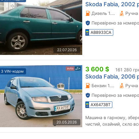
Skoda Fabia, 2002 р
Дизель 1.9 л.
Перевірено за номеро
AB8933CA
22.07.2026
3 600 $
161 280 гр
З VIN-кодом
Skoda Fabia, 2006 р
Бензин 1.2 л.
Перевірено за номеро
AX6473BT
Машина в гарному, збере
20.05.2026
чистий, охайний, скло вс
працює, кондиціонер пра