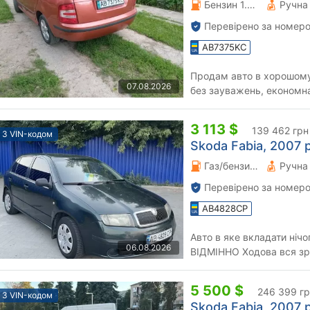
Бензин 1.39 л.
Перевірено за номеро
AB7375KC
Продам авто в хорошому
07.08.2026
без зауважень, економна
циклі,кузов без ржавчи
3 113 $
139 462 грн
З VIN-кодом
Skoda Fabia, 2007 р
Газ/бензин 1.2 л.
Перевірено за номеро
AB4828CP
Авто в яке вкладати нічого не по
06.08.2026
ВІДМІННО Ходова вся зроблена Коробка супер Електрика
працює вся Кондьо
5 500 $
246 399 г
З VIN-кодом
Skoda Fabia, 2007 р