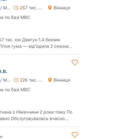
Ручна / Механіка
257 тис. км
Вінниця
м по базі МВС
7 тис. км Двигун 1.4 бензин
1 се...
н
.в.
Ручна / Механіка
226 тис. км
Вінниця
м по базі МВС
нана з Німеччини 2 роки тому По
сь вчасно
працює ...
рн