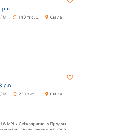
 р.в.
Ручна / Механіка
140 тис. км
Сміла
н
 р.в.
Ручна / Механіка
230 тис. км
Сміла
 MPI • Свіжопригнана Продам
втомобіль Skoda Octavia A5 2008