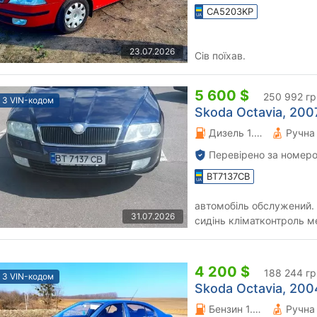
CA5203KP
23.07.2026
Сів поїхав.
5 600 $
250 992 гр
З VIN-кодом
Skoda Octavia, 2007
Дизель 1.9 л.
Перевірено за номеро
BT7137CB
автомобіль обслужений. круїзконтроль парктронік підігрів
31.07.2026
сидінь кліматконтроль м
4 200 $
188 244 гр
З VIN-кодом
Skoda Octavia, 2004
Бензин 1.6 л.