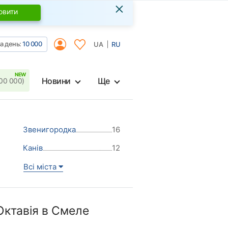
×
овити
а день:
10 000
UA
RU
Новини
Ще
00 000)
Звенигородка
16
Канів
12
Всі міста
ктавія в Смеле