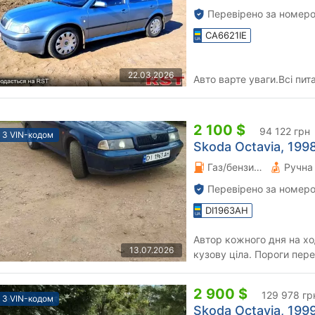
Перевірено за номеро
CA6621IE
22.03.2026
Авто варте уваги.Всі пит
2 100 $
94 122 грн
З VIN-кодом
Skoda Octavia, 1998
Газ/бензин 1.8 л.
Перевірено за номеро
DI1963AH
Автор кожного дня на ход
13.07.2026
кузову ціла. Пороги пер
полірнуть. Світло ксенон.
2 900 $
129 978 гр
З VIN-кодом
Skoda Octavia, 1999