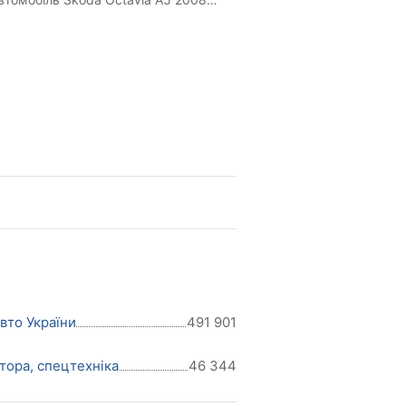
им бе...
авто України
491 901
тора, спецтехніка
46 344