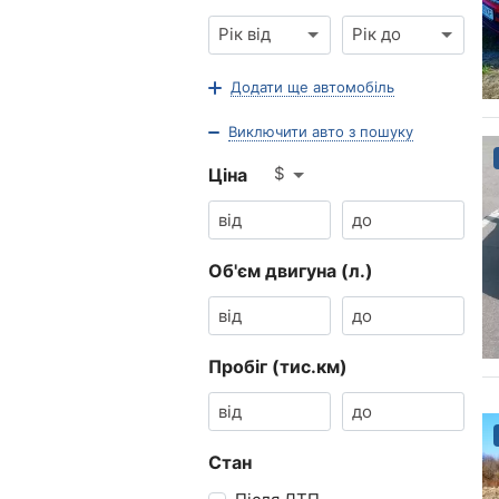
Рік від
Рік до
Додати ще автомобіль
Виключити авто з пошуку
$
Ціна
Об'єм двигуна (л.)
Пробіг (тис.км)
Стан