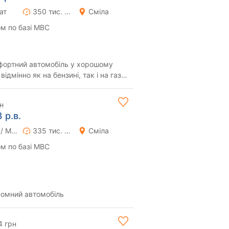
ат
350 тис. км
Сміла
м по базі МВС
фортний автомобіль у хорошому
відмінно як на бензині, так і на газу,
е...
н
 р.в.
Ручна / Механіка
335 тис. км
Сміла
м по базі МВС
номний автомобіль
4 грн