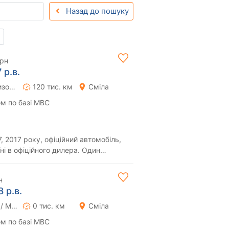
Назад до пошуку
грн
 р.в.
Роботизована
120 тис. км
Сміла
м по базі МВС
 2017 року, офіційний автомобіль,
в офіційного дилера. Один
ки. Ор...
н
 р.в.
Ручна / Механіка
0 тис. км
Сміла
м по базі МВС