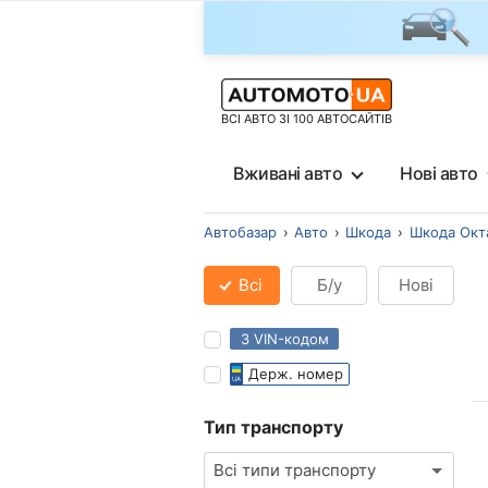
ВСІ АВТО ЗІ 100 АВТОСАЙТІВ
Вживані авто
Нові авто
Автобазар
Авто
Шкода
Шкода Окта
Всі
Б/у
Нові
З VIN-кодом
Держ. номер
Тип транспорту
Всі типи транспорту