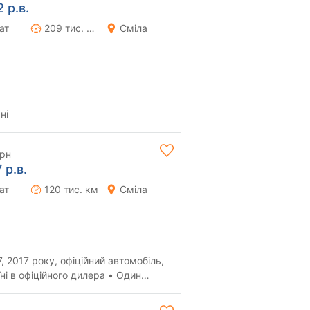
 р.в.
ат
209 тис. км
Сміла
ні
грн
 р.в.
ат
120 тис. км
Сміла
 2017 року, офіційний автомобіль,
ні в офіційного дилера • Один
ки. Ор...