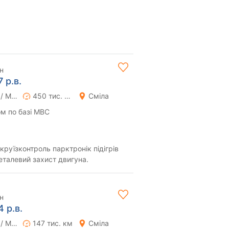
н
 р.в.
Ручна / Механіка
450 тис. км
Сміла
м по базі МВС
еталевий захист двигуна.
н
 р.в.
Ручна / Механіка
147 тис. км
Сміла