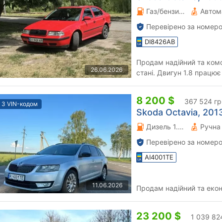
Газ/бензин 2 л.
Автом
Перевірено за номеро
DI8426AB
Продам надійний та ком
26.06.2026
стані. Двигун 1.8 працює 
автоматична коробка пер
8 200 $
367 524 гр
З VIN-кодом
Skoda Octavia, 2013
Дизель 1.6 л.
Перевірено за номеро
AI4001TE
11.06.2026
Продам надійний та еко
23 200 $
1 039 82