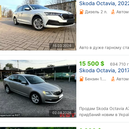
Skoda Octavia, 2022
Дизель 2 л.
Автом
15.03.2026
Авто в дуже гарному ста
15 500 $
694 710 
Skoda Octavia, 2017
Бензин 1.4 л.
Автом
Продам Skoda Octavia A7,
02.08.2026
придбаний новим в Украї
власник з моменту покуп