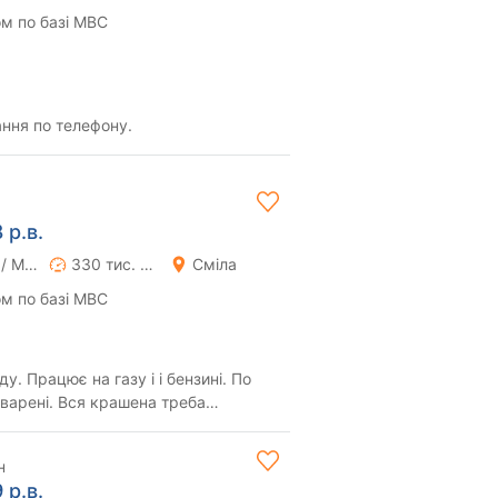
м по базі МВС
ання по телефону.
 р.в.
Ручна / Механіка
330 тис. км
Сміла
м по базі МВС
у. Працює на газу і і бензині. По
еварені. Вся крашена треба
 По ход...
н
 р.в.