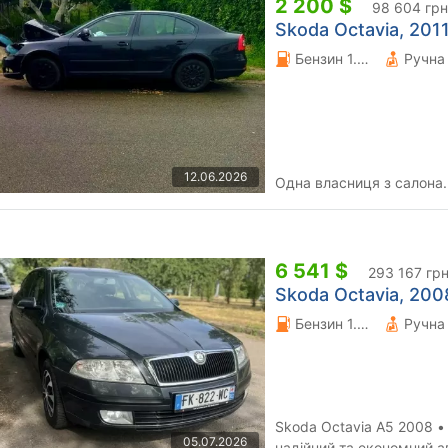
2 200 $
98 604 грн
Skoda Octavia, 2011
Бензин 1.6 л.
12.06.2026
Одна власниця з салона.
6 541 $
293 167 гр
Skoda Octavia, 2008
Бензин 1.6 л.
Skoda Octavia A5 2008 • 1.6
05.07.2026
надійний та економний а