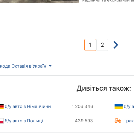
року випуску з перевірен
1
2
(current)
кода Октавія в Україні
Дивіться також:
б/у авто з Німеччини
1 206 346
б/у 
б/у авто з Польщі
439 593
трак