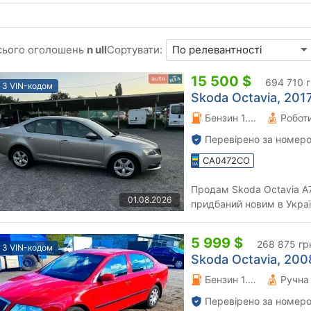
сього оголошень
n ull
Сортувати:
15 500 $
694 710 
З VIN-кодом
Skoda Octavia, 2017
Бензин 1.4 л.
Перевірено за номеро
CA0472CO
Продам Skoda Octavia A7,
01.08.2026
придбаний новим в Україні 
власник з моменту покуп
5 999 $
268 875 гр
З VIN-кодом
Skoda Octavia, 2008
Бензин 1.6 л.
Перевірено за номеро