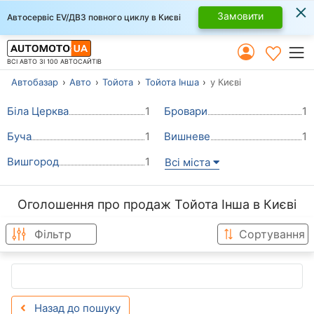
×
Замовити
Автосервіс EV/ДВЗ повного циклу в Києві
ВСІ АВТО ЗІ 100 АВТОСАЙТІВ
Автобазар
Авто
Тойота
Тойота Інша
у Києві
Біла Церква
1
Бровари
1
Буча
1
Вишневе
1
Вишгород
1
Всі міста
Оголошення про продаж Тойота Інша в Києві
Фільтр
Сортування
Назад до пошуку