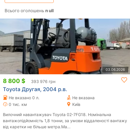
Всього оголошень
n ull
03.06.2026
8 800 $
393 976 грн
Toyota Другая, 2004 р.в.
Не вказано 0 л.
Не вказана
0 тис. км
Київ
Вилочний навантажувач Toyota 02-7FG18. Номiнальна
вантажопідйомність 1,8 тонни, за умови віддаленості вантажу
від каретки не більше метра.Ма...