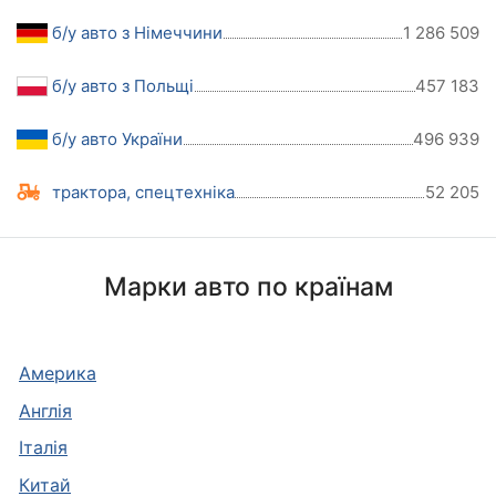
б/у авто з Німеччини
1 286 509
б/у авто з Польщі
457 183
б/у авто України
496 939
трактора, спецтехніка
52 205
Марки авто по країнам
Америка
Англія
Італія
Китай