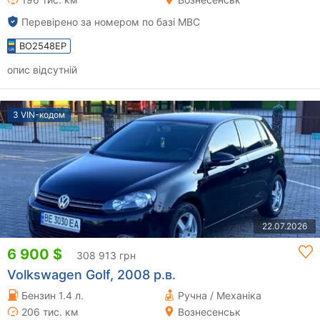
Перевірено за номером по базі МВС
BO2548EP
опис відсутній
З VIN-кодом
22.07.2026
6 900 $
308 913 грн
Volkswagen Golf, 2008 р.в.
Бензин 1.4 л.
Ручна / Механіка
206 тис. км
Вознесенськ