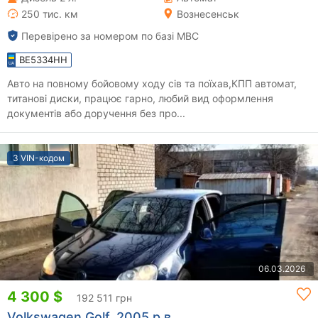
250 тис. км
Вознесенськ
Перевірено за номером по базі МВС
BE5334HH
Авто на повному бойовому ходу сів та поїхав,КПП автомат,
титанові диски, працює гарно, любий вид оформлення
документів або доручення без про...
З VIN-кодом
06.03.2026
4 300 $
192 511 грн
Volkswagen Golf, 2005 р.в.