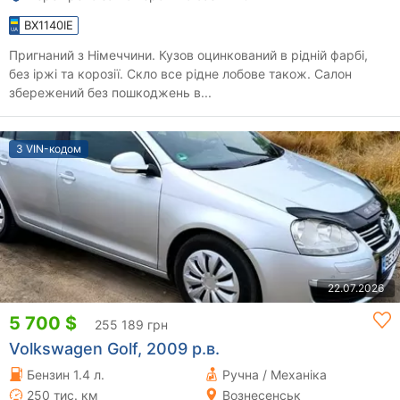
BX1140IE
Пригнаний з Німеччини. Кузов оцинкований в рідній фарбі,
без іржі та корозії. Скло все рідне лобове також. Салон
збережений без пошкоджень в...
З VIN-кодом
22.07.2026
5 700 $
255 189 грн
Volkswagen Golf, 2009 р.в.
Бензин 1.4 л.
Ручна / Механіка
250 тис. км
Вознесенськ