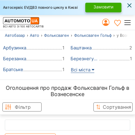
×
Замовити
Автосервіс EV/ДВЗ повного циклу в Києві
ВСІ АВТО ЗІ 100 АВТОСАЙТІВ
Автобазар
Авто
Фольксваген
Фольксваген Гольф
у Вознес
Арбузинка
1
Баштанка
2
Березанка
1
Березнегувате
1
Братське
1
Всі міста
Оголошення про продаж Фольксваген Гольф в
Вознесенске
Фільтр
Сортування