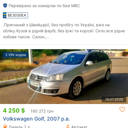
Перевірено за номером по базі МВС
BE3030EA
.Пригнаний з Швейцарії, без пробігу по Україні, вже на
обліку.Кузов в рідній фарбі, без іржі та корозії. Скло все рідне
лобове також. Салон,...
З VIN-кодом
16.07.2026
4 250 $
190 272 грн
Volkswagen Golf, 2007 р.в.
Дизель 2 л.
Автомат