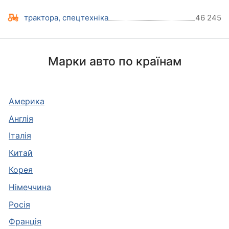
трактора, спецтехніка
46 245
Марки авто по країнам
Америка
Англія
Італія
Китай
Корея
Німеччина
Росія
Франція