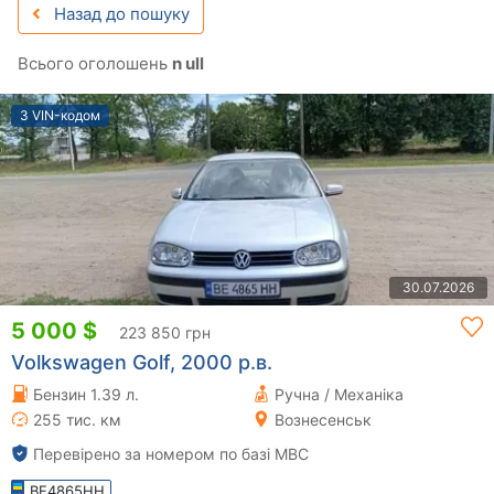
Назад до пошуку
Всього оголошень
n ull
З VIN-кодом
30.07.2026
5 000 $
223 850 грн
Volkswagen Golf, 2000 р.в.
Бензин 1.39 л.
Ручна / Механіка
255 тис. км
Вознесенськ
Перевірено за номером по базі МВС
BE4865HH