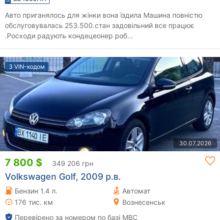
Авто приганялось для жінки вона їздила Машина повністю
обслуговувалась 253.500.стан задовільний все працює
.Росходи радують кондецеонер роб...
З VIN-кодом
30.07.2026
7 800 $
349 206 грн
Volkswagen Golf, 2009 р.в.
Бензин 1.4 л.
Автомат
176 тис. км
Вознесенськ
Перевірено за номером по базі МВС