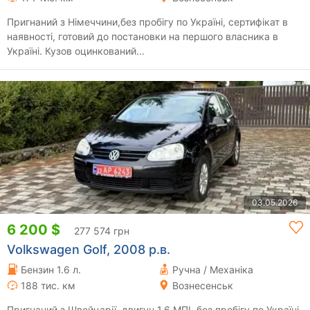
Пригнаний з Німеччини,без пробігу по Україні, сертифікат в
наявності, готовий до постановки на першого власника в
Україні. Кузов оцинкований...
03.05.2026
6 200 $
277 574 грн
Volkswagen Golf, 2008 р.в.
Бензин 1.6 л.
Ручна / Механіка
188 тис. км
Вознесенськ
Пригнаний з Швейцарії, двигун 1.6 МПІ, без пробігу по Україні,