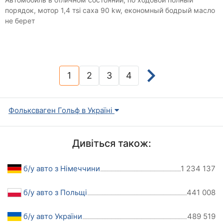
порядок, мотор 1,4 тsi caxa 90 kw, економный бодрый масло
не берет
1
2
3
4
(current)
Фольксваген Гольф в Україні
Дивіться також:
б/у авто з Німеччини
1 234 137
б/у авто з Польщі
441 008
б/у авто України
489 519