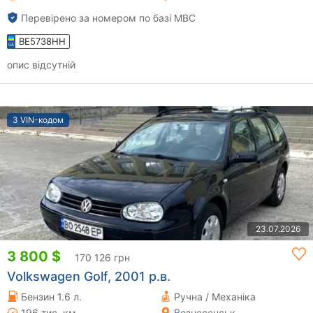
Перевірено за номером по базі МВС
BE5738HH
опис відсутній
З VIN-кодом
23.07.2026
3 800 $
170 126 грн
Volkswagen Golf, 2001 р.в.
Бензин 1.6 л.
Ручна / Механіка
196 тис. км
Вознесенськ