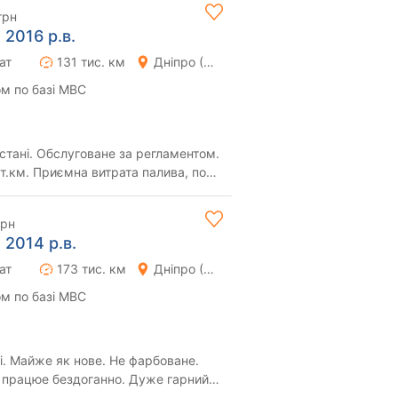
грн
 2016 р.в.
ат
131 тис. км
Дніпро (Дніпропетровськ)
м по базі МВС
 стані. Обслуговане за регламентом.
т.км. Приємна витрата палива, по
...
грн
 2014 р.в.
ат
173 тис. км
Дніпро (Дніпропетровськ)
м по базі МВС
і. Майже як нове. Не фарбоване.
е працюе бездоганно. Дуже гарний
плектац...