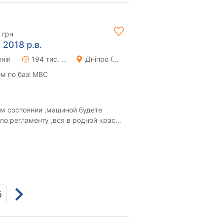
 грн
 2018 р.в.
нік
194 тис. км
Дніпро (Дніпропетровськ)
м по базі МВС
м состоянии ,машиной будете
по регламенту ,вся в родной краске
в к люб...
5