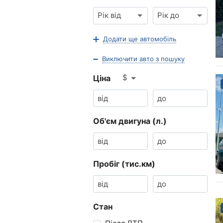
Рік від
Рік до
Додати ще автомобіль
Виключити авто з пошуку
$
Ціна
Об'єм двигуна (л.)
Пробіг (тис.км)
Стан