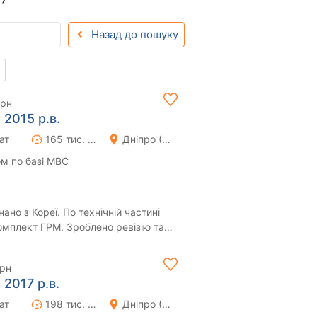
Назад до пошуку
грн
 2015 р.в.
ат
165 тис. км
Дніпро (Дніпропетровськ)
м по базі МВС
ано з Кореї. По технічній частині
омплект ГРМ. Зроблено ревізію та
ат...
грн
 2017 р.в.
ат
198 тис. км
Дніпро (Дніпропетровськ)