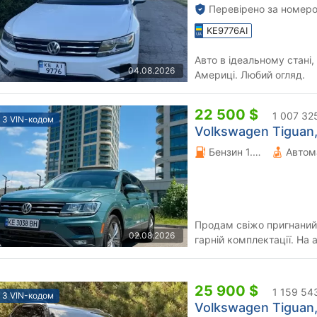
Перевірено за номеро
KE9776AI
Авто в ідеальному стані,
04.08.2026
Америці. Любий огляд.
22 500 $
1 007 32
З VIN-кодом
Volkswagen Tiguan,
Бензин 1.98 л.
Автом
Продам свіжо пригнаний 
02.08.2026
гарній комплектації. На авто замін
авто готове до експлуат..
25 900 $
1 159 54
З VIN-кодом
Volkswagen Tiguan,