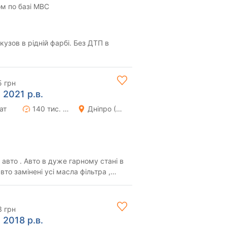
м по базі МВС
 кузов в рідній фарбі. Без ДТП в
5 грн
 2021 р.в.
ат
140 тис. км
Дніпро (Дніпропетровськ)
авто . Авто в дуже гарному стані в
ені усі масла фільтра ,
.
3 грн
 2018 р.в.