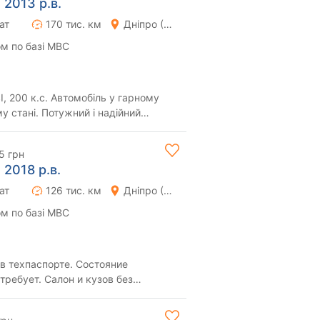
 2013 р.в.
ат
170 тис. км
Дніпро (Дніпропетровськ)
м по базі МВС
I, 200 к.с. Автомобіль у гарному
у стані. Потужний і надійний
 забе...
5 грн
 2018 р.в.
ат
126 тис. км
Дніпро (Дніпропетровськ)
м по базі МВС
в техпаспорте. Состояние
требует. Салон и кузов без
ния. Климат контрол...