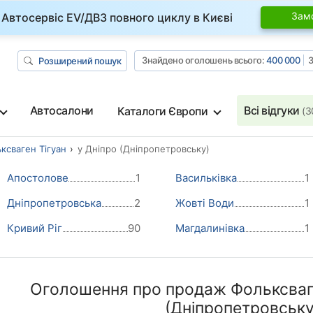
Зам
Автосервіс EV/ДВЗ повного циклу в Києві
Знайдено оголошень всього:
400 000
З
Розширений пошук
Автосалони
Всі відгуки
Каталоги Європи
(3
ксваген Тігуан
у Дніпро (Дніпропетровську)
Апостолове
1
Васильківка
1
Дніпропетровська
2
Жовті Води
1
Кривий Ріг
90
Магдалинівка
1
Оголошення про продаж Фольксваге
(Дніпропетровську