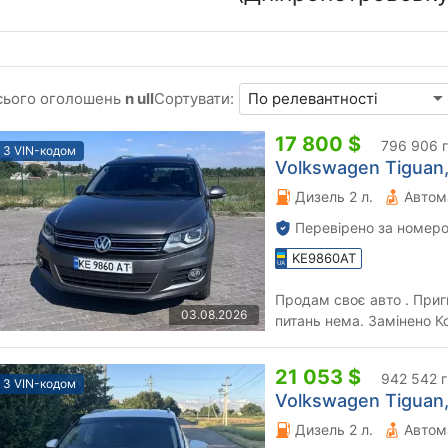
сього оголошень
n ull
Сортувати:
17 800 $
796 906 
З VIN-кодом
Volkswagen Tiguan,
Дизель 2 л.
Автом
Перевірено за номеро
KE9860AT
Продам своє авто . Пригн
03.08.2026
питань нема. Замінено К
ремонт стартера та генер
21 053 $
942 542 
З VIN-кодом
Volkswagen Tiguan,
Дизель 2 л.
Автом