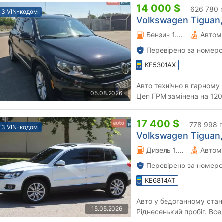
14 000 $
626 780 
З VIN-кодом
Volkswagen Tiguan,
Бензин 1.98 л.
Автом
Перевірено за номеро
KE5301AX
Авто технічно в гарному
05.08.2026
Цеп ГРМ замінена на 120
місту 5-6 л. Дуже не пога
17 400 $
778 998 
З VIN-кодом
Volkswagen Tiguan,
Дизель 1.97 л.
Автом
Перевірено за номеро
KE6814AT
Авто у бедоганному стан
15.05.2026
Ріднесенький пробіг. Вс
салон. Максимальна ком