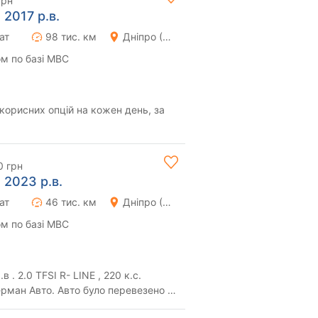
грн
 2017 р.в.
ат
98 тис. км
Дніпро (Дніпропетровськ)
м по базі МВС
 корисних опцій на кожен день, за
0 грн
 2023 р.в.
ат
46 тис. км
Дніпро (Дніпропетровськ)
м по базі МВС
 . 2.0 TFSI R- LINE , 220 к.с.
рман Авто. Авто було перевезено у
ува...