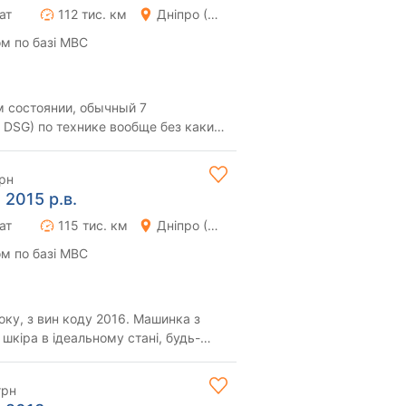
ат
112 тис. км
Дніпро (Дніпропетровськ)
м по базі МВС
 состоянии, обычный 7
 DSG) по технике вообще без каких
огатая комплекта...
грн
 2015 р.в.
ат
115 тис. км
Дніпро (Дніпропетровськ)
м по базі МВС
оку, з вин коду 2016. Машинка з
шкіра в ідеальному стані, будь-
, по ку...
грн