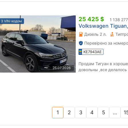
25 425 $
1 138 277
З VIN-кодом
Volkswagen Tiguan,
Дизель 2 л.
Типтро
Перевірено за номеро
KE7943AE
Продам Тигуан в хороше
26.07.2026
довольны ,все делалось 
,пробег розной 100% ,гото
1
2
3
4
5
...
1
(current)