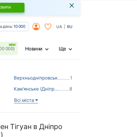
×
овити
а день:
10 000
UA
RU
Новини
Ще
00 000)
Верхньодніпровськ
1
Кам'янське (Дніпродзержинськ)
8
Всі міста
н Тігуан в Дніпро
)