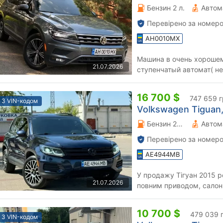
Бензин 2 л.
Автом
Перевірено за номеро
AH0010MX
Машина в очень хорошем
21.07.2026
ступенчатый автомат( не
либо нареканий, Очень б
16 700 $
747 659 
З VIN-кодом
Volkswagen Tiguan,
Бензин 20 л.
Автом
Перевірено за номеро
AE4944MB
У продажу Тігуан 2015 р
21.07.2026
повним приводом, салон 
яких вкладень не вимагає
10 700 $
479 039 
З VIN-кодом