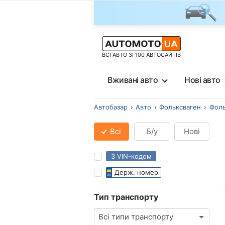
ВСІ АВТО ЗІ 100 АВТОСАЙТІВ
Вживані авто
Нові авто
Автобазар
Авто
Фольксваген
Фоль
Всі
Б/у
Нові
З VIN-кодом
Держ. номер
Тип транспорту
Всі типи транспорту