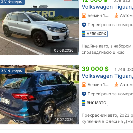
559 625 
З VIN-кодом
Volkswagen Tiguan,
Бензин 1.98 л.
Автом
Перевірено за номеро
AE9940PX
Надійне авто, з набором
05.08.2026
справедливою ціною.
39 000 $
1 746 03
З VIN-кодом
Volkswagen Tiguan,
Бензин 1.98 л.
Автом
Перевірено за номеро
BH0183TO
Прекрасний авто, 2023 р.в
18.07.2026
куплений в Одесі на Дже
болгарію де й використов