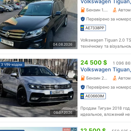
Volkswagen Tiguan,
Бензин 1.98 л.
Автом
Перевірено за номеро
AE7338PP
Volkswagen Tiguan 2.0 TS
04.08.2026
технічному та візуальном
бензиновий двигун 2.0 TSI
24 500 $
1 096 86
З VIN-кодом
Volkswagen Tiguan,
Бензин 20 л.
Автом
Перевірено за номеро
AE0660IM
Продам Тигуан 2018 год 
06.07.2026
идеальное, вложений не 
видимых следов пользова
12 500 $