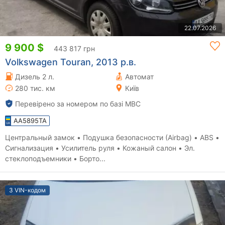
22.07.2026
9 900 $
443 817 грн
Volkswagen Touran, 2013 р.в.
Дизель 2 л.
Автомат
280 тис. км
Київ
Перевірено за номером по базі МВС
AA5895TA
Центральный замок • Подушка безопасности (Airbag) • ABS •
Сигнализация • Усилитель руля • Кожаный салон • Эл.
стеклоподъемники • Борто...
З VIN-кодом