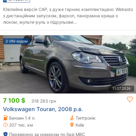
Ювілейна версія CAP, з дуже гарною комплектацією: Webasto
з дистанційним запуском, фаркоп, панорамна криша з
люком, мульти-руль з підрульови...
З VIN-кодом
11.07.2026
7 100 $
318 293 грн
Volkswagen Touran, 2008 р.в.
Бензин 1.4 л.
Типтронік
207 тис. км
Київ
Перевірено за номером по базі МВС