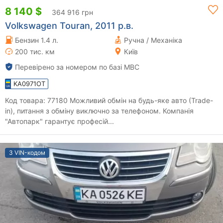
8 140 $
364 916 грн
Volkswagen Touran, 2011 р.в.
Бензин 1.4 л.
Ручна / Механіка
200 тис. км
Київ
Перевірено за номером по базі МВС
KA0971OT
Код товара: 77180 Можливий обмін на будь-яке авто (Trade-
in), питання з обміну виключно за телефоном. Компанія
"Автопарк" гарантує професій...
З VIN-кодом