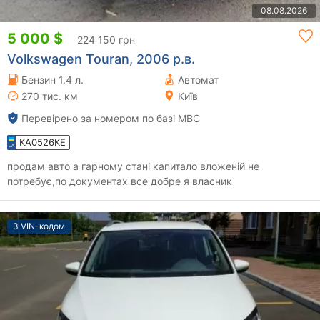
08.08.2026
5 000 $
224 150 грн
Volkswagen Touran, 2006 р.в.
Бензин 1.4 л.
Автомат
270 тис. км
Київ
Перевірено за номером по базі МВС
KA0526KE
продам авто а гарному стані капитало вложеній не
потребує,по документах все добре я власник
З VIN-кодом