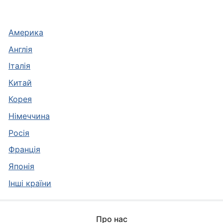
Америка
Англія
Італія
Китай
Корея
Німеччина
Росія
Франція
Японія
Інші країни
Про нас