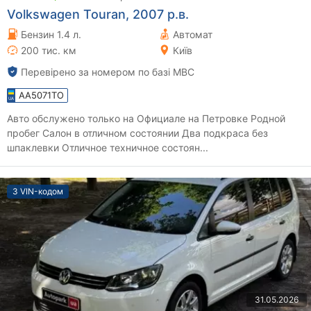
Volkswagen Touran, 2007 р.в.
Бензин 1.4 л.
Автомат
200 тис. км
Київ
Перевірено за номером по базі МВС
AA5071TO
Авто обслужено только на Официале на Петровке Родной
пробег Салон в отличном состоянии Два подкраса без
шпаклевки Отличное техничное состоян...
З VIN-кодом
31.05.2026