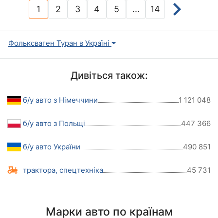
1
2
3
4
5
...
14
(current)
Фольксваген Туран в Україні
Дивіться також:
б/у авто з Німеччини
1 121 048
б/у авто з Польщі
447 366
б/у авто України
490 851
трактора, спецтехніка
45 731
Марки авто по країнам