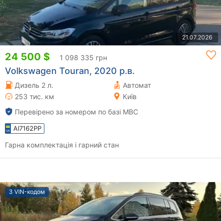
21.07.2026
24 500 $
1 098 335 грн
Volkswagen Touran, 2020 р.в.
Дизель 2 л.
Автомат
253 тис. км
Київ
Перевірено за номером по базі МВС
AI7162PP
Гарна комплектація і гарний стан
З VIN-кодом