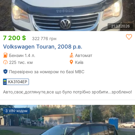
21.07.2026
7 200 $
322 776 грн
Volkswagen Touran, 2008 р.в.
Бензин 1.4 л.
Автомат
225 тис. км
Київ
Перевірено за номером по базі МВС
KA3104EP
Авто,своє,доглянуте,все що було потрібно зробити...зроблено!
З VIN-кодом