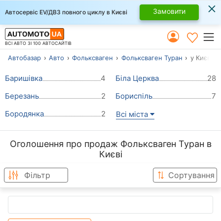
×
Замовити
Автосервіс EV/ДВЗ повного циклу в Києві
ВСІ АВТО ЗІ 100 АВТОСАЙТІВ
Автобазар
Авто
Фольксваген
Фольксваген Туран
у Києві
Баришівка
4
Біла Церква
28
Березань
2
Бориспіль
7
Бородянка
2
Всі міста
Оголошення про продаж Фольксваген Туран в
Києві
Фільтр
Сортування