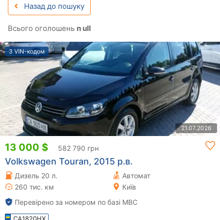
Назад до пошуку
Всього оголошень
n ull
З VIN-кодом
21.07.2026
13 000 $
582 790 грн
Volkswagen Touran, 2015 р.в.
Дизель 20 л.
Автомат
260 тис. км
Київ
Перевірено за номером по базі МВС
CA1820HX