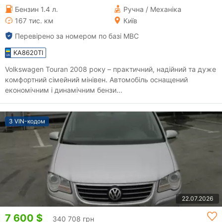
Бензин 1.4 л.
Ручна / Механіка
167 тис. км
Київ
Перевірено за номером по базі МВС
KA8620TI
Volkswagen Touran 2008 року – практичний, надійний та дуже
комфортний сімейний мінівен. Автомобіль оснащений
економічним і динамічним бензи...
З VIN-кодом
22.07.2026
7 600 $
340 708 грн