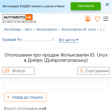
×
Замовити
Автосервіс EV/ДВЗ повного циклу в Києві
ВСІ АВТО ЗІ 100 АВТОСАЙТІВ
Автобазар
Авто
Фольксваген
Фольксваген ID. Unyx
у Дніп
Кривий Ріг
1
Всі міста
Оголошення про продаж Фольксваген ID. Unyx
в Дніпро (Дніпропетровську)
Фільтр
Сортування
Назад до пошуку
Всього оголошень
n ull