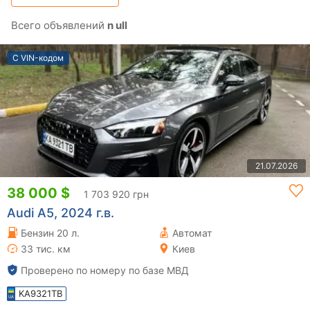
Всего объявлений
n ull
С VIN-кодом
21.07.2026
38 000 $
1 703 920 грн
Audi A5, 2024 г.в.
Бензин 20 л.
Автомат
33 тис. км
Киев
Проверено по номеру по базе МВД
KA9321TB