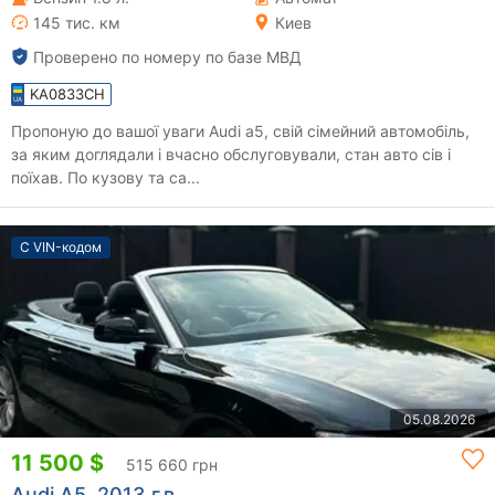
145 тис. км
Киев
Проверено по номеру по базе МВД
KA0833CH
Пропоную до вашої уваги Audi a5, свій сімейний автомобіль,
за яким доглядали і вчасно обслуговували, стан авто сів і
поїхав. По кузову та са...
С VIN-кодом
05.08.2026
11 500 $
515 660 грн
Audi A5, 2013 г.в.