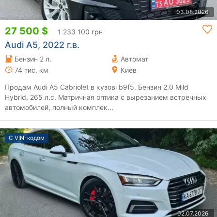
03.08.2026
27 500 $
1 233 100 грн
Audi A5, 2022 г.в.
Бензин 2 л.
Автомат
74 тис. км
Киев
Продам Audi A5 Cabriolet в кузові b9f5. Бензин 2.0 Mild
Hybrid, 265 л.с. Матричная оптика с вырезанием встречных
автомобилей, полный комплек...
С VIN-кодом
02.07.2026