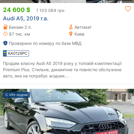
24 600 $
1 103 064 грн
Audi A5, 2019 г.в.
Бензин 2 л.
Автомат
87 тис. км
Киев
Проверено по номеру по базе МВД
KA0129PC
Продам власну Audi A5 2019 року у топовій комплектації
Premium Plus. Стильне, динамічне та повністю обслужене
авто, яке не потребує жодних...
С VIN-кодом