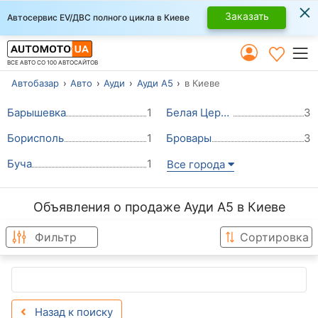
×
Заказать
Автосервис EV/ДВС полного цикла в Киеве
ВСЕ АВТО СО 100 АВТОСАЙТОВ
Автобазар
Авто
Ауди
Ауди А5
в Киеве
Барышевка
1
Белая Церковь
3
Борисполь
1
Бровары
3
Буча
1
Все города
Объявления о продаже Ауди А5 в Киеве
Фильтр
Сортировка
Назад к поиску