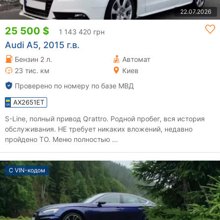
22.07.2026
25 500 $
1 143 420 грн
Audi A5, 2015 г.в.
Бензин 2 л.
Автомат
23 тис. км
Киев
Проверено по номеру по базе МВД
AX2651ET
S-Line, полный привод Qгattro. Родной пробег, вся история
обслуживания. НЕ требует никаких вложений, недавно
пройдено ТО. Меню полностью ...
С VIN-кодом