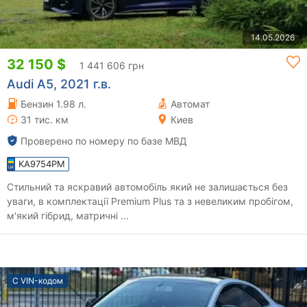
14.05.2026
32 150 $
1 441 606 грн
Audi A5, 2021 г.в.
Бензин 1.98 л.
Автомат
31 тис. км
Киев
Проверено по номеру по базе МВД
KA9754PM
Стильний та яскравий автомобіль який не залишається без
уваги, в комплектації Premium Plus та з невеликим пробігом,
м'який гібрид, матричні ...
С VIN-кодом