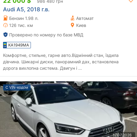
22 000 $
986 480 грн
Audi A5, 2018 г.в.
Бензин 1.98 л.
Автомат
126 тис. км
Киев
Проверено по номеру по базе МВД
KA1949MA
Комфортне, стильне, гарне авто.Відмінний стан, їздила
дівчина. Шикарні диски, панорамний дах, встановлена
дорога вихлопна система. Двигун і ...
С VIN-кодом
17.07.2026