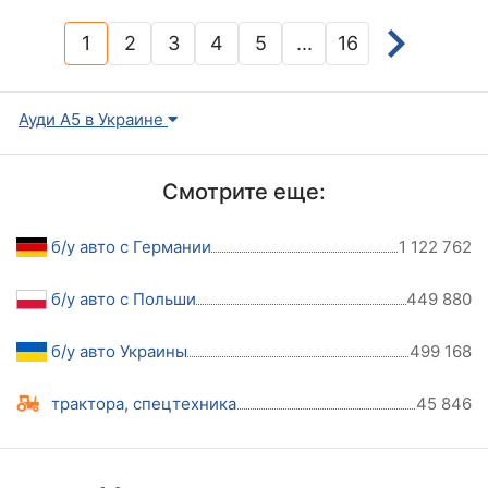
1
2
3
4
5
...
16
(current)
Ауди А5 в Украине
Смотрите еще:
б/у авто с Германии
1 122 762
б/у авто с Польши
449 880
б/у авто Украины
499 168
трактора, спецтехника
45 846