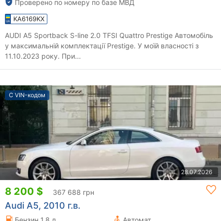
Проверено по номеру по базе МВД
KA6169KX
AUDI A5 Sportback S-line 2.0 TFSI Quattro Prestige Автомобіль
у максимальній комплектації Prestige. У моїй власності з
11.10.2023 року. При...
С VIN-кодом
28.07.2026
8 200 $
367 688 грн
Audi A5, 2010 г.в.
Бензин 1.8 л.
Автомат