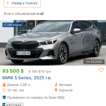
Назад к поиску
Всего объявлений
n ull
С VIN-кодом
04.08.2026
93 500 $
4 190 670 грн
BMW 5 Series, 2025 г.в.
Дизель 2.99 л.
Автомат
32 тис. км
Харьков
Проверено по номеру по базе МВД
KX0208AE