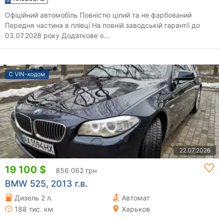
Офіційний автомобіль Повністю цілий та не фарбований
Передня частина в плівці На повній заводській гарантії до
03.07.2028 року Додаткове о...
С VIN-кодом
22.07.2026
19 100 $
856 062 грн
BMW 525, 2013 г.в.
Дизель 2 л.
Автомат
188 тис. км
Харьков