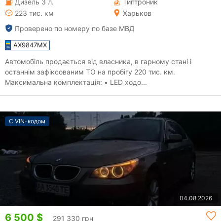
Дизель 3 л.
Типтроник
223 тис. км
Харьков
Проверено по номеру по базе МВД
AX9847MX
Автомобіль продається від власника, в гарному стані і
останнім зафіксованим ТО на пробігу 220 тис. км.
Максимальна комплектація: • LED ходо...
С VIN-кодом
04.08.2026
6 500 $
291 330 грн