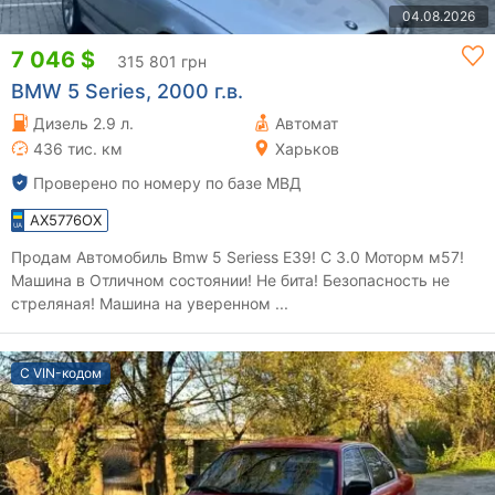
04.08.2026
7 046 $
315 801 грн
BMW 5 Series, 2000 г.в.
Дизель 2.9 л.
Автомат
436 тис. км
Харьков
Проверено по номеру по базе МВД
AX5776OX
Продам Автомобиль Bmw 5 Seriess E39! С 3.0 Моторм м57!
Машина в Отличном состоянии! Не бита! Безопасность не
стреляная! Машина на уверенном ...
С VIN-кодом