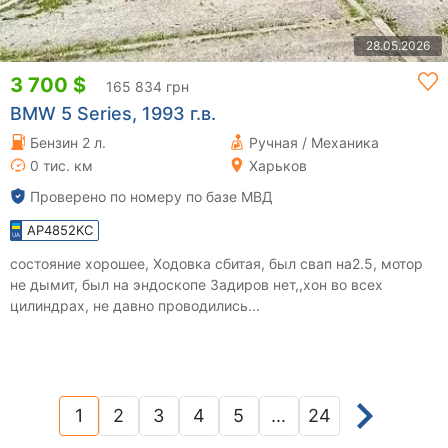
28.05.2026
3 700 $
165 834 грн
BMW 5 Series, 1993 г.в.
Бензин 2 л.
Ручная / Механика
0 тис. км
Харьков
Проверено по номеру по базе МВД
AP4852KC
состояние хорошее, Ходовка сбитая, был свап на2.5, мотор
не дымит, был на эндоскопе Задиров нет,,хон во всех
цилиндрах, не давно проводились...
1
2
3
4
5
...
24
(current)