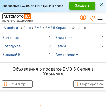
×
Заказать
Автосервис EV/ДВС полного цикла в Киеве
ВСЕ АВТО СО 100 АВТОСАЙТОВ
Автобазар
Авто
БМВ
БМВ 5 Серия
в Харькове
Балаклея
1
Близнюки
1
Богодухов
9
Валки
2
Великий Бурлук
1
Все города
Объявления о продаже БМВ 5 Серия в
Харькове
Фильтр
Сортировка