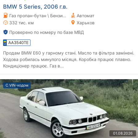
BMW 5 Series, 2006 г.в.
Газ пропан-бутан \ Бензин 2.5 л.
Автомат
332 тис. км
Харьков
Проверено по номеру по базе МВД
AA3540TE
Продам BMW E60 у гарному стані. Масло та фільтра замінені.
Ходова робилась минулого місяця. Коробка працює плавно.
Кондиціонер працює. Газ в...
С VIN-кодом
01.08.2026