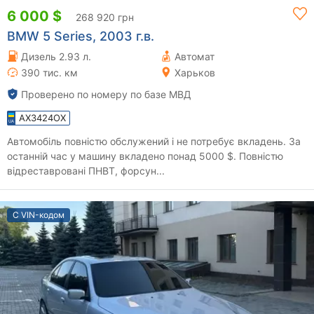
6 000 $
268 920 грн
BMW 5 Series, 2003 г.в.
Дизель 2.93 л.
Автомат
390 тис. км
Харьков
Проверено по номеру по базе МВД
AX3424OX
Автомобіль повністю обслужений і не потребує вкладень. За
останній час у машину вкладено понад 5000 $. Повністю
відреставровані ПНВТ, форсун...
С VIN-кодом