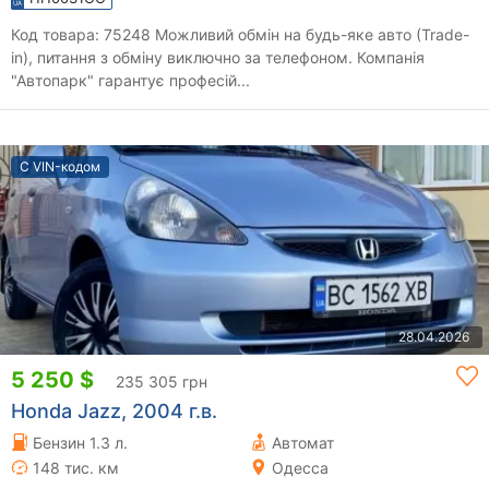
Код товара: 75248 Можливий обмін на будь-яке авто (Trade-
in), питання з обміну виключно за телефоном. Компанія
"Автопарк" гарантує професій...
С VIN-кодом
28.04.2026
5 250 $
235 305 грн
Honda Jazz, 2004 г.в.
Бензин 1.3 л.
Автомат
148 тис. км
Одесса