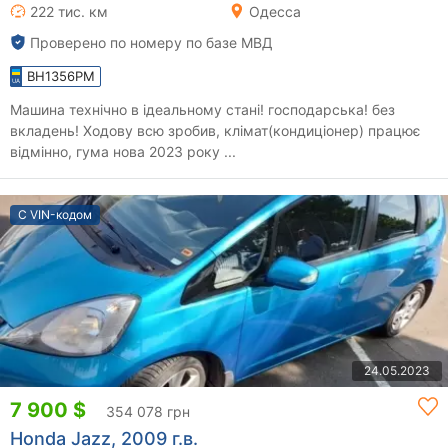
222 тис. км
Одесса
Проверено по номеру по базе МВД
BH1356PM
Машина технічно в ідеальному стані! господарська! без
вкладень! Ходову всю зробив, клімат(кондиціонер) працює
відмінно, гума нова 2023 року ...
С VIN-кодом
24.05.2023
7 900 $
354 078 грн
Honda Jazz, 2009 г.в.