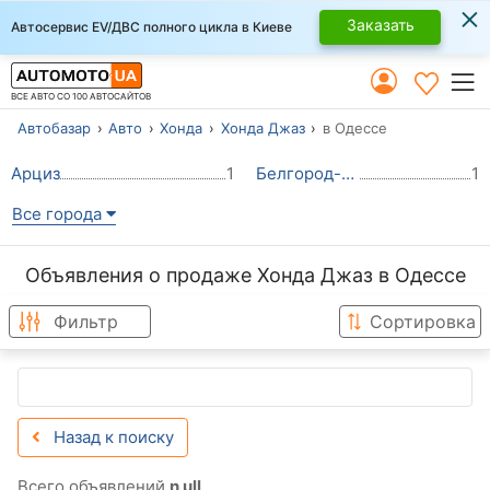
×
Заказать
Автосервис EV/ДВС полного цикла в Киеве
ВСЕ АВТО СО 100 АВТОСАЙТОВ
Автобазар
Авто
Хонда
Хонда Джаз
в Одессе
Арциз
1
Белгород-Днестровский
1
Все города
Объявления о продаже Хонда Джаз в Одессе
Фильтр
Сортировка
Назад к поиску
Всего объявлений
n ull