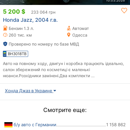
10.03.2026
5 200 $
233 064 грн
Honda Jazz, 2004 г.в.
Бензин 1.3 л.
Автомат
260 тис. км
Одесса
Проверено по номеру по базе МВД
BH3018TB
Авто на повному ходу, двигун і коробка працюють ідеально,
салон збережений по косметиці є маленькі
нюанси.Розхідники замінені.Два комплекти ...
Хонда Джаз в Украине
Смотрите еще:
б/у авто с Германии
1 158 862