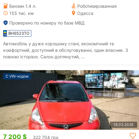
Бензин 1.4 л.
Роботизированная
155 тис. км
Одесса
Проверено по номеру по базе МВД
BH6523TO
Автомобіль у дуже хорошому стані, економічний та
комфортний, доступний в обслуговуванні, один власник. З
повною історією. Салон доглянутий, ...
С VIN-кодом
16.03.2026
7 200 $
322 704 грн