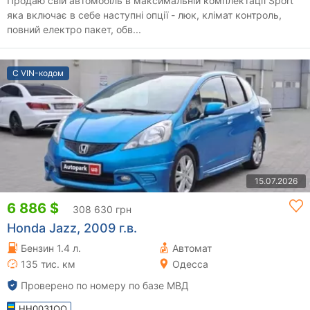
Продаю свій автомобіль в максимальній комплектації Sport
яка включає в себе наступні опції - люк, клімат контроль,
повний електро пакет, обв...
С VIN-кодом
15.07.2026
6 886 $
308 630 грн
Honda Jazz, 2009 г.в.
Бензин 1.4 л.
Автомат
135 тис. км
Одесса
Проверено по номеру по базе МВД
HH0031OO