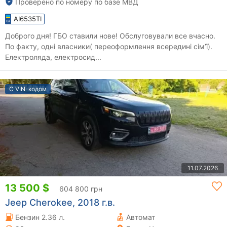
Проверено по номеру по базе МВД
AI6535TI
Доброго дня! ГБО ставили нове! Обслуговували все вчасно.
По факту, одні власники( переоформлення всередині сімʼї).
Електроляда, електросид...
С VIN-кодом
11.07.2026
13 500 $
604 800 грн
Jeep Cherokee, 2018 г.в.
Бензин 2.36 л.
Автомат