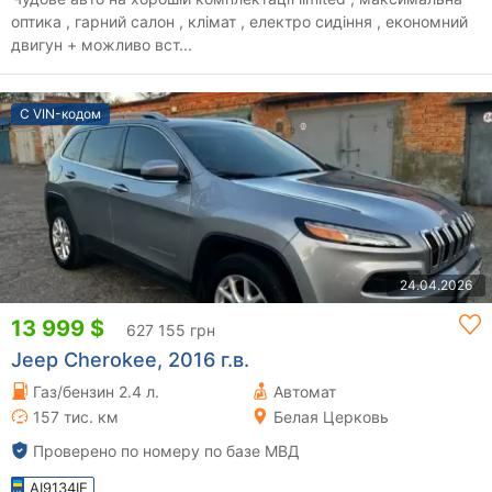
оптика , гарний салон , клімат , електро сидіння , економний
двигун + можливо вст...
С VIN-кодом
24.04.2026
13 999 $
627 155 грн
Jeep Cherokee, 2016 г.в.
Газ/бензин 2.4 л.
Автомат
157 тис. км
Белая Церковь
Проверено по номеру по базе МВД
AI9134IE