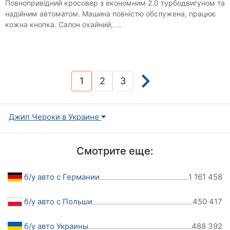
Повнопривідний кросовер з економним 2.0 турбодвигуном та
надійним автоматом. Машина повністю обслужена, працює
кожна кнопка. Салон охайний, ...
1
2
3
(current)
Джип Чероки в Украине
Смотрите еще:
б/у авто с Германии
1 161 458
б/у авто с Польши
450 417
б/у авто Украины
488 392