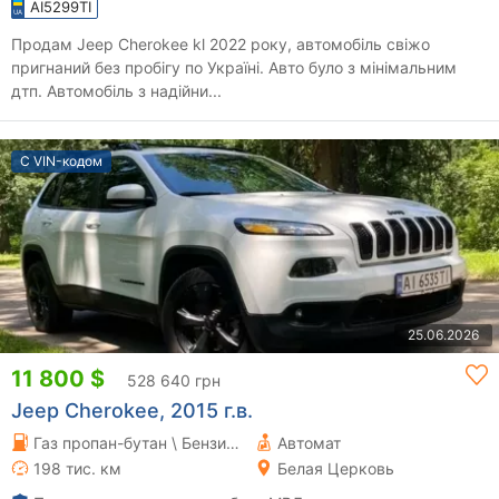
AI5299TI
Продам Jeep Cherokee kl 2022 року, автомобіль свіжо
пригнаний без пробігу по Україні. Авто було з мінімальним
дтп. Автомобіль з надійни...
С VIN-кодом
25.06.2026
11 800 $
528 640 грн
Jeep Cherokee, 2015 г.в.
Газ пропан-бутан \ Бензин 3.24 л.
Автомат
198 тис. км
Белая Церковь