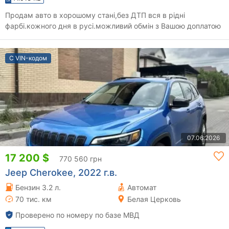
Продам авто в хорошому стані,без ДТП вся в рідні
фарбі.кожного дня в русі.можливий обмін з Вашою доплатою
С VIN-кодом
07.06.2026
17 200 $
770 560 грн
Jeep Cherokee, 2022 г.в.
Бензин 3.2 л.
Автомат
70 тис. км
Белая Церковь
Проверено по номеру по базе МВД