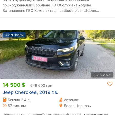
пошкодженнями Зроблене ТО Обслужена ходова
Встановлене ГБО Комплектація Latitude plus: Шкірян...
С VIN-кодом
13.07.2026
14 500 $
649 600 грн
Jeep Cherokee, 2019 г.в.
Бензин 2.4 л.
Автомат
57 тис. км
Белая Церковь
Чудове авто на хорошій комплектації limited , максимальна