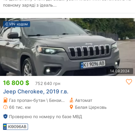
повному заряді з ідеаль...
С VIN-кодом
14.09.2024
16 800 $
752 640 грн
Jeep Cherokee, 2019 г.в.
Газ пропан-бутан \ Бензин 3.24 л.
Автомат
66 тис. км
Белая Церковь
Проверено по номеру по базе МВД
KI9096AB