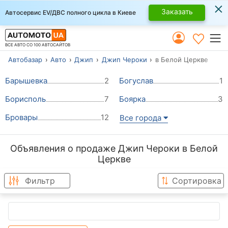
×
Заказать
Автосервис EV/ДВС полного цикла в Киеве
ВСЕ АВТО СО 100 АВТОСАЙТОВ
Автобазар
Авто
Джип
Джип Чероки
в Белой Церкве
Барышевка
2
Богуслав
1
Борисполь
7
Боярка
3
Бровары
12
Все города
Объявления о продаже Джип Чероки в Белой
Церкве
Фильтр
Сортировка