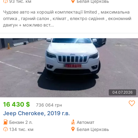
93 тис. км
Белая Церковь
Чудове авто на хорошій комплектації limited , максимальна
оптика , гарний салон , клімат , електро сидіння , економний
двигун + можливо вст...
04.07.2026
16 430 $
736 064 грн
Jeep Cherokee, 2019 г.в.
Бензин 2 л.
Автомат
134 тис. км
Белая Церковь