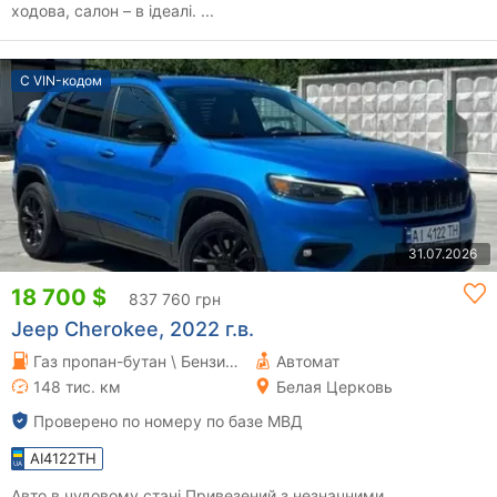
ходова, салон – в ідеалі. ...
С VIN-кодом
31.07.2026
18 700 $
837 760 грн
Jeep Cherokee, 2022 г.в.
Газ пропан-бутан \ Бензин 3.24 л.
Автомат
148 тис. км
Белая Церковь
Проверено по номеру по базе МВД
AI4122TH
Авто в чудовому стані Привезений з незначними